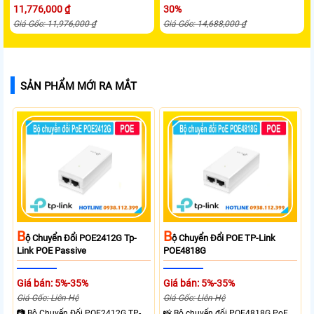
11,776,000 ₫
30%
Giá Gốc: 11,976,000 ₫
Giá Gốc: 14,688,000 ₫
SẢN PHẨM MỚI RA MẮT
B
B
Ộ Chuyển Đổi POE2412G Tp-
Ộ Chuyển Đổi POE TP-Link
Link POE Passive
POE4818G
Giá bán: 5%-35%
Giá bán: 5%-35%
Giá Gốc: Liên Hệ
Giá Gốc: Liên Hệ
📷 Bộ Chuyển Đổi POE2412G TP-
📸 Bộ chuyển đổi POE4818G PoE