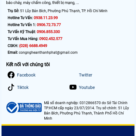
báo cháy, máy chấm công, thiết bị mạng, ...
Trụ Sở:
51 Lũy Bán Bích, Phường Phú Thạnh, TP. Hồ Chí Minh
0938.11.23.99
Hotline Tư Vấn:
0906.72.73.77
Hotline Tư Vấn 1:
0906.855.330
Tư Vấn Kỹ Thuật:
0902.452.577
Tư Vấn Mua Hàng:
(028) 6688.4949
CSKH:
Email:
congngheanthanhphat@gmail.com
Kết nối với chúng tôi
Facebook
Twitter
Tiktok
Youtube
Mã số doanh nghiệp: 0312866570 do Sở Tài Chính
TP.HCM cấp ngày 23/07/2014. Trụ sở chính: 51 Lũy
Bán Bích, Phường Phú Thạnh, Thành Phố Hồ Chí
Minh