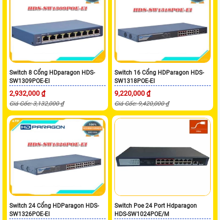
Switch 8 Cổng HDparagon HDS-
Switch 16 Cổng HDParagon HDS-
SW1309POE-EI
SW1318POE-EI
2,932,000 ₫
9,220,000 ₫
Giá Gốc: 3,132,000 ₫
Giá Gốc: 9,420,000 ₫
Switch 24 Cổng HDParagon HDS-
Switch Poe 24 Port Hdparagon
SW1326POE-EI
HDS-SW1024POE/M