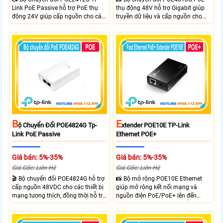
Link PoE Passive hỗ trợ PoE thụ
thụ động 48V hỗ trợ Gigabit giúp
động 24V giúp cấp nguồn cho các
truyền dữ liệu và cấp nguồn cho
thiết bị mạng tương thích và truyền
thiết bị mạng tương thích. Trang bị
dữ liệu tốc độ Gigabit. Trang bị 2
cổng dữ liệu vào và cổng PoE
cổng RJ45 10/100/1000Mbps, hỗ
RJ45 10/100/1000Mbps được bảo
trợ tự động đàm phán và Auto
vệ, nguồn AC 100~240V /
MDI/MDIX. Với 1 cổng đầu vào
50~60Hz. Thiết kế gắn tường tiện
nguồn 24VDC, thiết kế gắn tường
lợi Plug and Play không cần cấu
tiện lợi và Plug and Play nhanh
hình.
chóng kết nối khi sử dụng.
B
E
Ộ Chuyển Đổi POE4824G Tp-
Xtender POE10E TP-Link
Link PoE Passive
Ethernet POE+
Giá bán: 5%-35%
Giá bán: 5%-35%
Giá Gốc: Liên Hệ
Giá Gốc: Liên Hệ
🎬 Bộ chuyển đổi POE4824G hỗ trợ
📸 Bộ mở rộng POE10E Ethernet
cấp nguồn 48VDC cho các thiết bị
giúp mở rộng kết nối mạng và
mạng tương thích, đồng thời hỗ trợ
nguồn điện PoE/PoE+ lên đến
tốc độ Gigabit giúp truyền dữ liệu
250m ở chế độ 10Mbps. Hỗ trợ
nhanh và ổn định. Có khả năng tự
chuẩn IEEE 802.3af/at, công suất
động xác định yêu cầu về năng
đầu ra tối đa 20W và 2 cổng RJ45