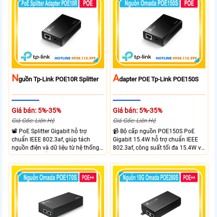
lượng cần thiết, thiết kế gắn trần
10/100Mbps.
tiện lợi và hoạt động theo cơ chế
Plug and Play.
N
A
Guồn Tp-Link POE10R Splitter
Dapter POE Tp-Link POE150S
Giá bán: 5%-35%
Giá bán: 5%-35%
Giá Gốc: Liên Hệ
Giá Gốc: Liên Hệ
📽 PoE Splitter Gigabit hỗ trợ
📹 Bộ cấp nguồn POE150S PoE
chuẩn IEEE 802.3af, giúp tách
Gigabit 15.4W hỗ trợ chuẩn IEEE
nguồn điện và dữ liệu từ hệ thống
802.3af, công suất tối đa 15.4W và
mạng PoE để cấp nguồn cho thiết
điện áp lên đến 48VDC. Trang bị 2
bị không hỗ trợ PoE. Thiết bị hỗ trợ
cổng RJ45 hỗ trợ tốc độ
tốc độ Gigabit với 2 cổng RJ45
10/100/1000 Mbps, tự động
10/100/1000 Mbps, tự động
chuyển đổi MDI/MDIX và nhận diện
chuyển đổi MDI/MDIX. Nguồn đầu
nguồn điện cần thiết.
ra có thể lựa chọn 5VDC, 9VDC
hoặc 12VDC, thiết kế Plug and
Play, không yêu cầu cấu hình, phù