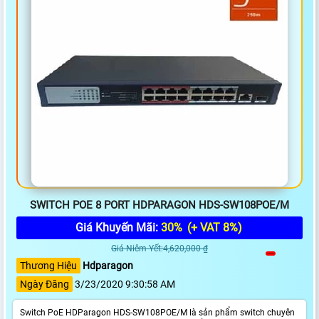
SWITCH POE 8 PORT HDPARAGON HDS-SW108POE/M
Giá Khuyến Mãi:
30%
(+ VAT 8%)
Giá Niêm Yết:4,620,000 ₫
Thương Hiệu
Hdparagon
Ngày Đăng
3/23/2020 9:30:58 AM
Switch PoE HDParagon HDS-SW108POE/M là sản phẩm switch chuyên