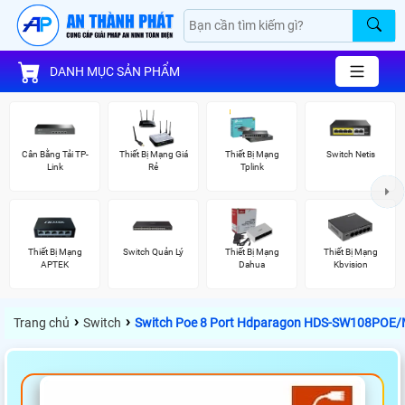
DANH MỤC SẢN PHẨM
Cân Bằng Tải TP-
Thiết Bị Mạng Giá
Thiết Bị Mạng
Switch Netis
Link
Rẻ
Tplink
Thiết Bị Mạng
Switch Quản Lý
Thiết Bị Mạng
Thiết Bị Mạng
APTEK
Dahua
Kbvision
›
›
Trang chủ
Switch
Switch Poe 8 Port Hdparagon HDS-SW108POE