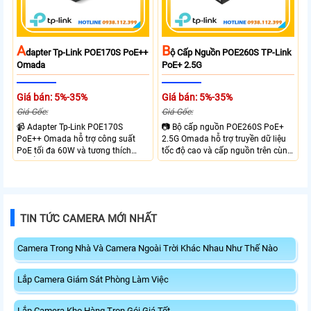
hợp nhiều thiết bị mạng.
A
B
Dapter Tp-Link POE170S PoE++
Ộ Cấp Nguồn POE260S TP-Link
Omada
PoE+ 2.5G
Giá bán: 5%-35%
Giá bán: 5%-35%
Giá Gốc:
Giá Gốc:
📹 Adapter Tp-Link POE170S
📷 Bộ cấp nguồn POE260S PoE+
PoE++ Omada hỗ trợ công suất
2.5G Omada hỗ trợ truyền dữ liệu
PoE tối đa 60W và tương thích
tốc độ cao và cấp nguồn trên cùng
chuẩn 802.3bt, 802.3at, 802.3af.
một cáp mạng với khoảng cách
Trang bị 1 cổng Gigabit PoE và 1
lên đến 100 mét. Trang bị 1 cổng
cổng Gigabit không PoE cho phép
PoE 2.5G và 1 cổng 2.5G không
truyền dữ liệu và nguồn trên cùng
PoE hỗ trợ chuẩn 802.3at/af.
một cáp mạng với khoảng cách
TIN TỨC CAMERA MỚI NHẤT
lên đến 100 mét. Thiết kế nhỏ gọn
vỏ thép chắc chắn.
Camera Trong Nhà Và Camera Ngoài Trời Khác Nhau Như Thế Nào
Lắp Camera Giám Sát Phòng Làm Việc
Lắp Camera Kho Hàng Trọn Gói Giá Tốt