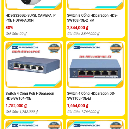
HDS-2326G2-ISU/SL CAMERA IP
Switch 8 Cổng HDparagon HDS-
PỎE HDPARAGON
SW108POE-2T/M
30%
2,844,000 ₫
Giá Gốc: 00 ₫
Giá Gốc: 2,844,000 ₫
Switch 4 Công PoE HDparagon
Switch 4 Công HDparagon DS-
HDS-SW104POE
SW1105POE-EI
1,752,000 ₫
1,664,000 ₫
Giá Gốc: 1,752,000 ₫
Giá Gốc: 1,764,000 ₫