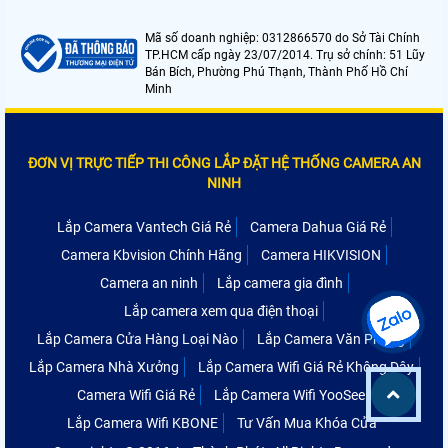
Mã số doanh nghiệp: 0312866570 do Sở Tài Chính
TP.HCM cấp ngày 23/07/2014. Trụ sở chính: 51 Lũy
Bán Bích, Phường Phú Thạnh, Thành Phố Hồ Chí
Minh
ĐƠN VỊ TRỰC TIẾP THI CÔNG LẮP ĐẶT HỆ THỐNG CAMERA AN
NINH
Lắp Camera Vantech Giá Rẻ
Camera Dahua Giá Rẻ
Camera Kbvision Chính Hãng
Camera HIKVISION
Camera an ninh
Lắp camera gia đình
Lắp camera xem qua điện thoại
Lắp Camera Cửa Hàng Loại Nào
Lắp Camera Văn Phòng
Lắp Camera Nhà Xưởng
Lắp Camera Wifi Giá Rẻ Không Dây
Camera Wifi Giá Rẻ
Lắp Camera Wifi YooSee
Lắp Camera Wifi KBONE
Tư Vấn Mua Khóa Cửa