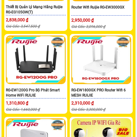
Thiết Bị Quản Lý Mạng Hãng Ruijie
Router Wifi Ruijie RG-EW3000GX
RG-EG105GW(T)
2,838,000 ₫
2,950,000 ₫
Giá Gốc: 3,547,500 ₫
Giá Gốc: 3,096,000 ₫
RG-EW1200G Pro Bộ Phát Smart
RG-EW1800GX PRO Router Wifi 6
Home WiFi RUIJIE
MESH RUIJIE
1,310,800 ₫
2,310,000 ₫
Giá Gốc: 1,660,000 ₫
Giá Gốc: 3,300,000 ₫