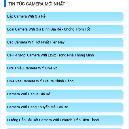
3.0 tốc độ cao hỗ trợ truyền tải dữ
kèm đế cắm và cáp nối dài. Phù
TIN TỨC CAMERA MỚI NHẤT
liệu nhanh, kết hợp WPA3 tăng
hợp nâng cấp kết nối không dây
cường bảo mật.
tốc độ cao cho máy tính.
Lắp Camera Wifi Giá Rẻ
Loại Camera Wifi Gia Đình Giá Rẻ - Chống Trộm Tốt
Các Camera Wifi Tốt Nhất Hiện Nay
Cs-H4 3Mp: Camera Wifi Ezviz Trong Nhà Thông Minh
Giới Thiệu Camera Wifi Dh-H2c
Dh-H2ae Camera Wifi Giá Rẻ Chính Hãng
Camera Wifi Dahua Giá Rẻ
Camera Wifi Đang Khuyến Mãi Giá Rẻ
Hướng Dẫn Cài Đặt Camera Wifi Uniarch Trên Điện Thoại