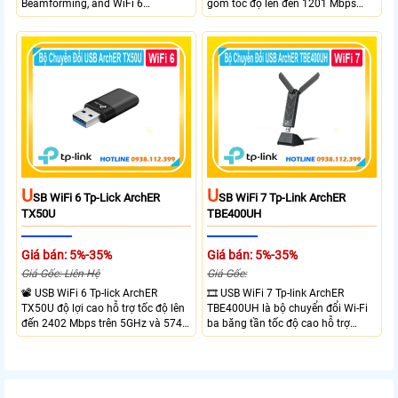
Beamforming, and WiFi 6
gồm tốc độ lên đến 1201 Mbps
transmission. Band Steering
trên băng tần 5 GHz và 574 Mbps
technology optimizes connections,
trên băng tần 2.4 GHz. công nghệ
Beamforming enhances signal
Band Steering, Beamforming và
focus for better coverage. Upgrade
Wifi 6 cung cấp hiệu suất cao và
your network experience with
ổn định cho mạng Wi-Fi của bạn.
leading-edge features.
U
U
SB WiFi 6 Tp-Lick ArchER
SB WiFi 7 Tp-Link ArchER
TX50U
TBE400UH
Giá bán: 5%-35%
Giá bán: 5%-35%
Giá Gốc: Liên Hệ
Giá Gốc:
📽 USB WiFi 6 Tp-lick ArchER
🎞 USB WiFi 7 Tp-link ArchER
TX50U độ lợi cao hỗ trợ tốc độ lên
TBE400UH là bộ chuyển đổi Wi-Fi
đến 2402 Mbps trên 5GHz và 574
ba băng tần tốc độ cao hỗ trợ
Mbps trên 2.4GHz mang đến kết
2882 Mbps trên 6GHz, 2882 Mbps
nối không dây nhanh và ổn định.
trên 5GHz và 688 Mbps trên
Tích hợp ăng-ten độ lợi cao mở
2.4GHz. Trang bị 2 ăng-ten ngoài
rộng vùng phủ, giảm độ trễ. USB
công suất cao, kết nối USB 3.0, đi