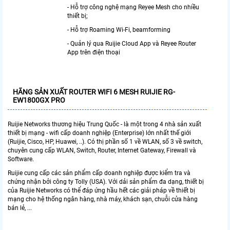
- Hỗ trợ công nghệ mạng Reyee Mesh cho nhiều
thiết bị;
- Hỗ trợ Roaming Wi-Fi, beamforming
- Quản lý qua Ruijie Cloud App và Reyee Router
App trên điện thoại
HÃNG SẢN XUẤT
ROUTER WIFI 6 MESH RUIJIE RG-
EW1800GX PRO
Ruijie Networks thương hiệu Trung Quốc - là một trong 4 nhà sản xuất
thiết bị mạng - wifi cấp doanh nghiệp (Enterprise) lớn nhất thế giới
(Ruijie, Cisco, HP, Huawei, ..). Có thị phần số 1 về WLAN, số 3 về switch,
chuyên cung cấp WLAN, Switch, Router, Internet Gateway, Firewall và
Software.
Ruijie cung cấp các sản phẩm cấp doanh nghiệp được kiểm tra và
chứng nhận bởi công ty Tolly (USA). Với dải sản phẩm đa dạng, thiết bị
của Ruijie Networks có thể đáp ứng hầu hết các giải pháp về thiết bị
mạng cho hệ thống ngân hàng, nhà máy, khách sạn, chuỗi cửa hàng
bán lẻ, ...