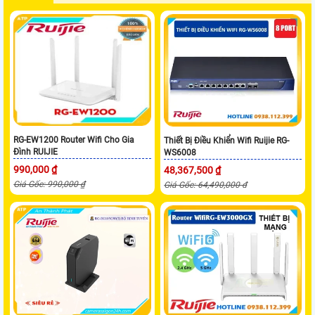
RG-EW1200 Router Wifi Cho Gia
Thiết Bị Điều Khiển Wifi Ruijie RG-
Đình RUIJIE
WS6008
990,000 ₫
48,367,500 ₫
Giá Gốc: 990,000 ₫
Giá Gốc: 64,490,000 đ