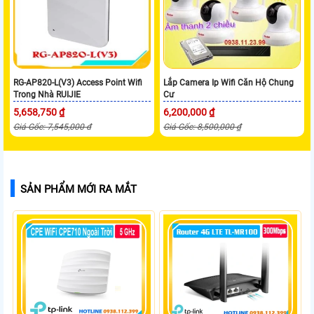
RG-AP820-L(V3) Access Point Wifi
Lắp Camera Ip Wifi Căn Hộ Chung
Trong Nhà RUIJIE
Cư
5,658,750 ₫
6,200,000 ₫
Giá Gốc: 7,545,000 đ
Giá Gốc: 8,500,000 ₫
SẢN PHẨM MỚI RA MẮT