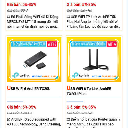
Giá bán: 5%-35%
Giá bán: 5%-35%
Giá Gốc: 00 ₫
Giá Gốc: Liên Hệ
🎞 Bộ Phát Sóng WiFi 4G Di Động
🎞 USB WiFi TP-Link ArchER T5U
MERCUSYS MT115 mang đến kết
Plus Hai Ăng-ten hỗ trợ kết nối Wi-
nối Internet ổn định mọi lúc mọi
Fi băng tần kép tốc độ cao lên đến
nơi với tốc độ 4G LTE tải xuống lên
1300 Mbps. Hai ăng-ten ngoài kết
đến 150Mbps. Chuẩn WiFi 6
hợp công nghệ Beamforming giúp
AX300, pin 2400mAh hoạt động
tăng cường tín hiệu và vùng phủ
đến 10 giờ và khả năng kết nối
sóng. USB 3.0 cho tốc độ truyền dữ
cùng lúc 10 thiết bị
liệu nhanh. Hỗ trợ Windows 10/11
và cài đặt dễ dàng không cần đĩa
CD,bảo mật WPA3 cho quyền riêng
tư
U
U
SB WiFi 6 ArchER TX20U
SB WiFi 6 Tp-Link ArchER
TX20U Plus
Giá bán: 5%-35%
Giá bán: 5%-35%
Giá Gốc: Liên Hệ
Giá Gốc: Liên Hệ
📹 ArchER TX20U equipped with
🎞 Điểm nổi bật của Router quản lý
AX1800 technology, Band Steering,
mạng ArchER TX20U Plus bao