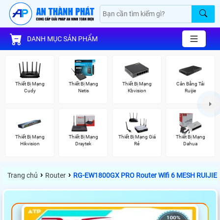
DANH MỤC SẢN PHẨM
Thiết Bị Mạng
Thiết Bị Mạng
Thiết Bị Mạng
Cân Bằng Tải
Cudy
Netis
Kbvision
Ruijie
Thiết Bị Mạng
Thiết Bị Mạng
Thiết Bị Mạng Giá
Thiết Bị Mạng
Hikvision
Draytek
Rẻ
Dahua
›
›
Trang chủ
Router
RG-EW1800GX PRO Router Wifi 6 MESH RUIJIE