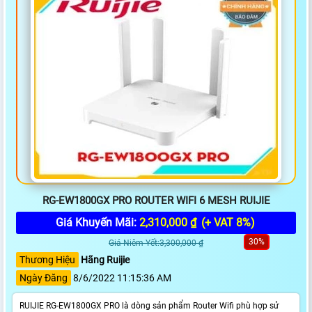
RG-EW1800GX PRO ROUTER WIFI 6 MESH RUIJIE
Giá Khuyến Mãi:
2,310,000 ₫
(+ VAT 8%)
30%
Giá Niêm Yết:3,300,000 ₫
Thương Hiệu
Hãng Ruijie
Ngày Đăng
8/6/2022 11:15:36 AM
RUIJIE RG-EW1800GX PRO là dòng sản phẩm Router Wifi phù hợp sử