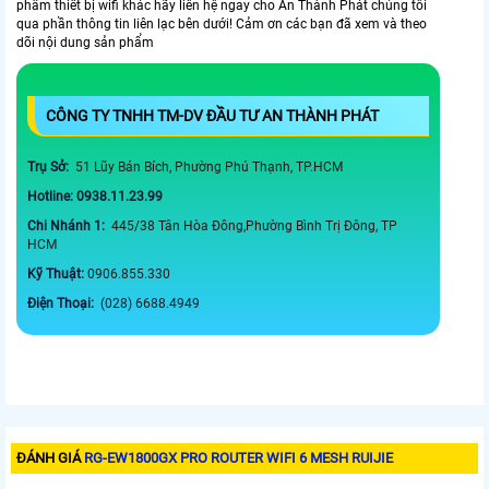
phẩm thiết bị wifi khác hãy liên hệ ngay cho An Thành Phát chúng tôi
qua phần thông tin liên lạc bên dưới! Cảm ơn các bạn đã xem và theo
dõi nội dung sản phẩm
CÔNG TY TNHH TM-DV ĐẦU TƯ AN THÀNH PHÁT
Trụ Sở:
51 Lũy Bán Bích, Phường Phú Thạnh, TP.HCM
Hotline: 0938.11.23.99
Chi Nhánh 1:
445/38 Tân Hòa Đông,Phường Bình Trị Đông, TP
HCM
Kỹ Thuật:
0906.855.330
Điện Thoại:
(028) 6688.4949
ĐÁNH GIÁ
RG-EW1800GX PRO ROUTER WIFI 6 MESH RUIJIE