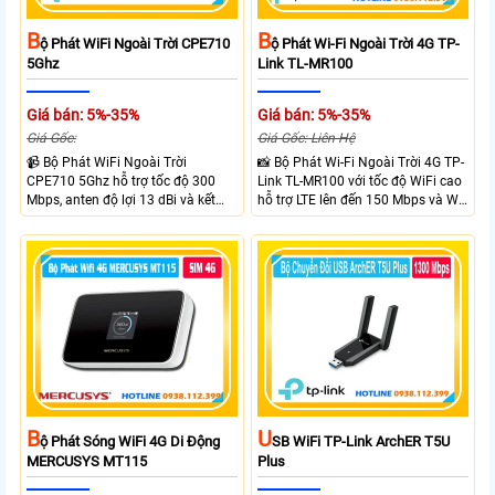
B
B
Ộ Phát WiFi Ngoài Trời CPE710
Ộ Phát Wi-Fi Ngoài Trời 4G TP-
5Ghz
Link TL-MR100
Giá bán: 5%-35%
Giá bán: 5%-35%
Giá Gốc:
Giá Gốc: Liên Hệ
📹 Bộ Phát WiFi Ngoài Trời
📸 Bộ Phát Wi-Fi Ngoài Trời 4G TP-
CPE710 5Ghz hỗ trợ tốc độ 300
Link TL-MR100 với tốc độ WiFi cao
Mbps, anten độ lợi 13 dBi và kết
hỗ trợ LTE lên đến 150 Mbps và Wi-
nối đường dài trên 10 km trong
Fi 2.4 GHz lên đến 300 Mbps với
điều kiện phù hợp. Trang bị cổng
thiết kế với vỏ chống chịu thời tiết
Ethernet Shielded 10/100 Mbps, hỗ
chuẩn IP65, chống sét ±6kV và
trợ PoE Passive, MAXtream TDMA,
chống tĩnh điện ±15kV
quản lý tập trung và phân tích
quang phổ. Chuẩn IPX5 giúp tăng
khả năng chống chịu thời tiết.
B
U
Ộ Phát Sóng WiFi 4G Di Động
SB WiFi TP-Link ArchER T5U
MERCUSYS MT115
Plus