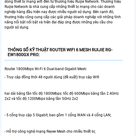
dòng thiết bị mạng wifi đến từ thương hiệu Ruijie Network. Thương hiệu
Ruijie Network là nhà cung cấp những thiết bị mạng cho các doanh
nghiệp hàng đầu hiện nay được nhiều người sử dụng. Bên cạnh đó,
thương hiệu cũng cung cấp các giải pháp doanh nghiệp với những tính
năng nổi bật nổi bật và hiện đại đáp ứng được những yêu cầu cho
người sử dụng.
THÔNG SỐ KỸ THUẬT ROUTER WIFI 6 MESH RUIJIE RG-
EW1800GX PRO:
Router 1800Mbps Wi-Fi 6 Dual-band Gigabit Mesh:
- Truy cập đồng thời 48 người dùng (đề xuất) truy cập Wifi
hai dải băng tần tốc độ 1800Mbps: tốc độ 600Mbps băng tần 2.4GHz
2x2 và tốc độ 1200Mbps băng tần 5GHz 2x2
- 5 cổng truy cập 5 Gigabit, bao gồm 1 cổng WAN và 4 cổng LAN;
- Hỗ trợ công nghệ mạng Reyee Mesh cho nhiều thiết bị;