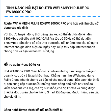
TÍNH NĂNG NỔI BẬT ROUTER WIFI 6 MESH RUIJIE RG-
EW1800GX PRO:
Router Wifi 6 MESH RUIJIE RG-EW1800GX PRO phù hợp với nhu cầu sử
dụng của gia đình
Với tốc độ truyền đồng thời băng tần kép có thể đạt tốc độ lên đến
1800Mbps với điều chế 1024QAM. Và tốc độ 5GHz có thể đạt đến
1200Mbps sẵn sàng để đáp ứng được hầu hết những nhu cầu sử dụng
internet cho gia đình hiện đại ngày nay. Giúp truy cập internet nhanh
chóng hơn và tiện lợi hơn khi sử dụng.
Hỗ trợ quản lý cục bộ từ xa
RG-EW1800GX PRO được hỗ trợ rất nhiều những nền tảng có thể giúp
quản lý cục bộ và từ xa khác nhau. Chẳng hạn như eWeb, ứng dụng
Ruijie Cloud nhanh chóng và tiện lợi cho người dùng. Bên cạnh đó, thiết
bị còn cung cấp được nhiều những chức năng phổ biến như chế độ
kiểm soát của cha mẹ, chế độ sức khỏe, chế độ Xpress và cũng được
thiết kế độc quyền cho hệ thống Smart Kit đáp ứng được những yêu cầu
cho gia đình.
Công nghệ Reyee Mesh kết nối nhiều thiết bị