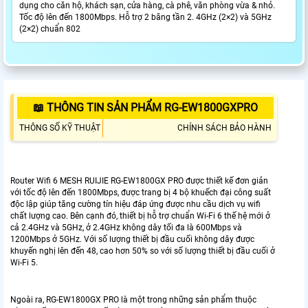
dụng cho căn hộ, khách sạn, cửa hàng, cà phê, văn phòng vừa & nhỏ.
Tốc độ lên đến 1800Mbps. Hỗ trợ 2 băng tần 2. 4GHz (2×2) và 5GHz
(2×2) chuẩn 802
📖 THÔNG TIN SẢN PHẨM RG-EW1800GXPRO
THÔNG SỐ KỸ THUẬT
CHÍNH SÁCH BẢO HÀNH
Router Wifi 6 MESH RUIJIE RG-EW1800GX PRO được thiết kế đơn giản
với tốc độ lên đến 1800Mbps, được trang bị 4 bộ khuếch đại công suất
độc lập giúp tăng cường tín hiệu đáp ứng được nhu cầu dịch vụ wifi
chất lượng cao. Bên cạnh đó, thiết bị hỗ trợ chuẩn Wi-Fi 6 thế hệ mới ở
cả 2.4GHz và 5GHz, ở 2.4GHz không dây tối đa là 600Mbps và
1200Mbps ở 5GHz. Với số lượng thiết bị đầu cuối không dây được
khuyến nghị lên đến 48, cao hơn 50% so với số lượng thiết bị đầu cuối ở
Wi-Fi 5.
Ngoài ra, RG-EW1800GX PRO là một trong những sản phẩm thuộc