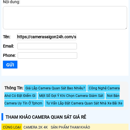
Nội dung:
Tên:
Email:
Phone:
Thông Tin:
Giá Lắp Camera Quan Sát Bao Nhiêu?
Công Nghệ Camera
Ahd Có Đặt Điểm Gì
Một Số Gợi Ý Khi Chọn Camera Giám Sát
Nơi Bán
Camera Uy Tín Ở Tphcm
Tư Vấn Lắp Đặt Camera Quan Sát Nhà Xe Bãi Xe
THAM KHẢO CAMERA QUAN SÁT GIÁ RẺ
CÙNG LOẠI
CAMERA 2K 4K
SẢN PHẨM THAM KHẢO