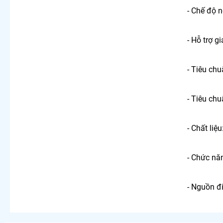
- Chế độ n
- Hỗ trợ g
- Tiêu chu
- Tiêu ch
- Chất liệu
- Chức nă
- Nguồn đ