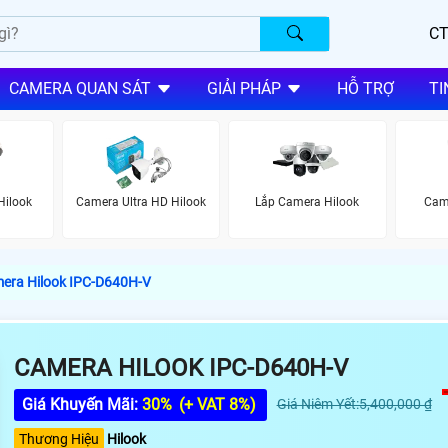
CT
CAMERA QUAN SÁT
GIẢI PHÁP
HỖ TRỢ
TI
Hilook
Camera Ultra HD Hilook
Lắp Camera Hilook
Cam
era Hilook IPC-D640H-V
CAMERA HILOOK IPC-D640H-V
Giá Khuyến Mãi:
30%
(+ VAT 8%)
Giá Niêm Yết:5,400,000 ₫
Thương Hiệu
Hilook