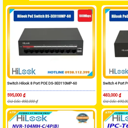
Switch Hilook 8 Port POE DS-3E0110MP-60
Switch 4 Port 
595,000 ₫
483,000 ₫
Giá Gốc: 850,000 ₫
Giá Gốc: 690,0