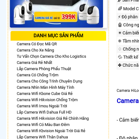
🗜️ Sản Ph
🌈 Model 
️⚡ Độ phân 
🤖️ Công n
✴️ Cảm biế
DANH MỤC SẢN PHẨM
❈ Tầm nhì
Camera Có Đọc Mã QR
♢ Chống n
Camera Cho Xe Nâng
Tư Vấn Chọn Camera Cho Kho Logistics
💦 Thiết kế
Camera Giá Rẻ Nhất
✤ Chức nă
Lắp Camera Phòng Phẩu Thuật
Camera Có Chống Trộm
Camera Cho Công Trình Chuyên Dụng
Camera Nhìn Màn Hình Máy Tính
Camera HiLoo
Camera Wifi Kbone Cube Giá Rẻ
Camera 
Camera Wifi Hikvision Chống Trộm
Camera Wifi Imou Ngoài Trời
Lắp Camera Wifi Dahua Full HD
Camera Wifi Hikvision Giá Rẻ Chính Hãng
- Cảm biế
Camera Wifi Có Màu Ban Đêm
Camera Wifi Kbvision Ngoài Trời Giá Rẻ
Lắp Camera Wifi Thân Dahua
- Độ phân 