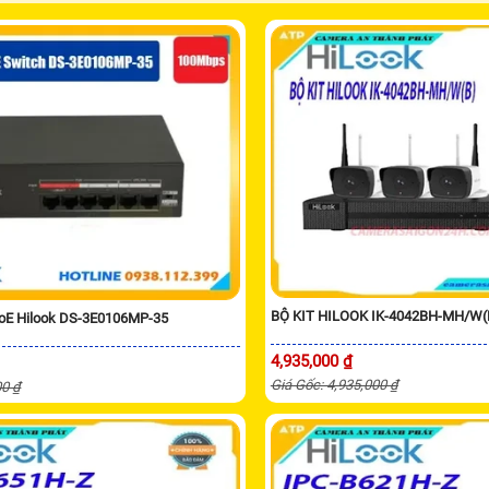
BỘ KIT HILOOK IK-4042BH-MH/W(
PoE Hilook DS-3E0106MP-35
4,935,000 ₫
Giá Gốc: 4,935,000 ₫
00 ₫