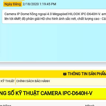
Ngày Đăng
2/18/2020 1:19:45 PM
Camera IP Dome hồng ngoại 4.0 Megapixel HILOOK IPC-D640H-V. amer
lên tới 4MP, độ phân giải HD cho hình ảnh sắc nét, chất lượng cao - 
📖 THÔNG TIN SẢN PHẨM
 KỸ THUẬT
CHÍNH SÁCH BẢO HÀNH
NG SỐ KỸ THUẬT CAMERA IPC-D640H-V