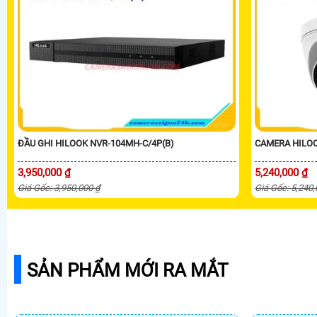
ĐẦU GHI HILOOK NVR-104MH-C/4P(B)
CAMERA HILOO
3,950,000 ₫
5,240,000 ₫
Giá Gốc: 3,950,000 ₫
Giá Gốc: 5,240
SẢN PHẨM MỚI RA MẮT