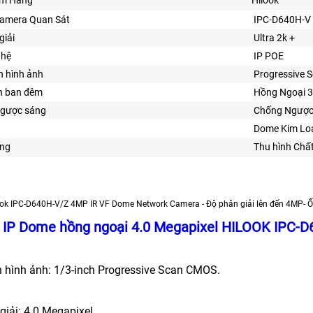
ẩm Hãng
Hilook
Camera Quan Sát
IPC-D640H-V
giải
Ultra 2k +
ghệ
IP POE
n hình ảnh
Progressive
n ban đêm
Hồng Ngoại 
gược sáng
Chống Ngược
Dome Kim Lo
ng
Thu hình Chấ
k IPC-D640H-V/Z 4MP IR VF Dome Network Camera - Độ phân giải lên đến 4MP- Ống
IP Dome hồng ngoại 4.0 Megapixel HILOOK IPC-D
n hình ảnh: 1/3-inch Progressive Scan CMOS.
giải: 4.0 Megapixel.