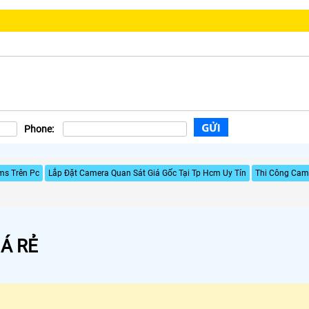
Phone:
ms Trên Pc
Lắp Đặt Camera Quan Sát Giá Gốc Tại Tp Hcm Uy Tín
Thi Công Came
Á RẺ