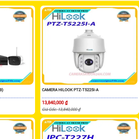
B)
CAMERA HILOOK PTZ-T5225I-A
13,840,000 ₫
Giá Gốc: 13,840,000 ₫