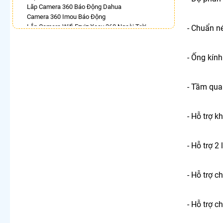
Lăp Camera 360 Báo Động Dahua
Camera 360 Imou Báo Động
Lắp Camera Wifi Ezviz Xoay 360 Ngoài Trời
- Chuẩn n
Camera Ip 360 Kbvision
Lắp Camera Ezviz Xoay 360 Trong Nhà
Camera Wifi 360 Full Color Hik
- Ống kính
Camera Xoay 360 Kbvision Giá Rẻ
Camera Kbone Xoay 360
- Tầm qua
LẮP CAMERA THEO NHU CẦU
Lắp Camera Văn Phòng Giá Rẻ
- Hỗ trợ k
Lắp Camera Nhà Xưởng Giá Rẻ
Lắp Camera Gia Đình Giá Rẻ
Lắp Camera Kho Hàng Giá Rẻ
- Hỗ trợ 2
Lắp Camera Cửa Hàng Giá Rẻ
Lắp Camera Wifi Giá Rẻ Chính Hãng
Lắp Camera Công Trình Giá Rẻ
- Hỗ trợ 
Camera 360 Giá Rẻ
- Hỗ trợ 