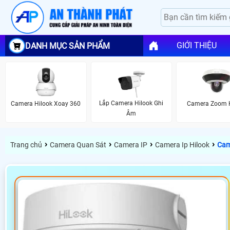
GIỚI THIỆU
DANH MỤC SẢN PHẨM
Lắp Camera Hilook Ghi
Camera Hilook Xoay 360
Camera Zoom 
Âm
›
›
›
›
Trang chủ
Camera Quan Sát
Camera IP
Camera Ip Hilook
Cam