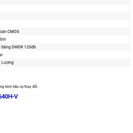
 Scan CMOS
30m
 Sáng DWDR 120db
ại
t Lượng
 kính tiêu cự thay đổi
640H-V