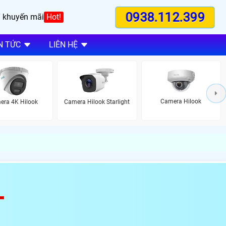
0938.112.399
 khuyến mãi
Hot!
N TỨC
LIÊN HỆ
Camera Hilook
era 4K Hilook
Camera Hilook Starlight