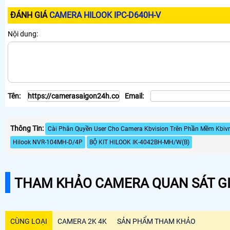
ĐÁNH GIÁ
CAMERA HILOOK IPC-D640H-V
Nội dung:
Tên:
Email:
Thông Tin:
Cài Phân Quyền User Cho Camera Kbvision Trên Phần Mềm Kbiv
Hilook NVR-104MH-D/4P
BỘ KIT HILOOK IK-4042BH-MH/W(B)
THAM KHẢO CAMERA QUAN SÁT GI
CÙNG LOẠI
CAMERA 2K 4K
SẢN PHẨM THAM KHẢO