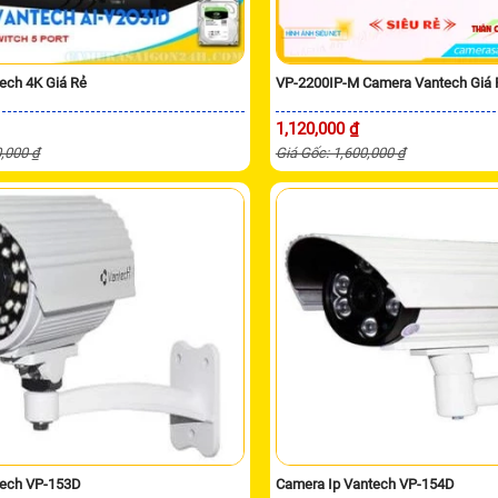
ech 4K Giá Rẻ
VP-2200IP-M Camera Vantech Giá 
1,120,000 ₫
0,000 ₫
Giá Gốc: 1,600,000 ₫
tech VP-153D
Camera Ip Vantech VP-154D