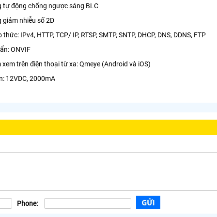
g tự động chống ngược sáng BLC
g giảm nhiễu số 2D
ao thức: IPv4, HTTP, TCP/ IP, RTSP, SMTP, SNTP, DHCP, DNS, DDNS, FTP
huẩn: ONVIF
xem trên điện thoại từ xa: Qmeye (Android và iOS)
ện: 12VDC, 2000mA
Phone: