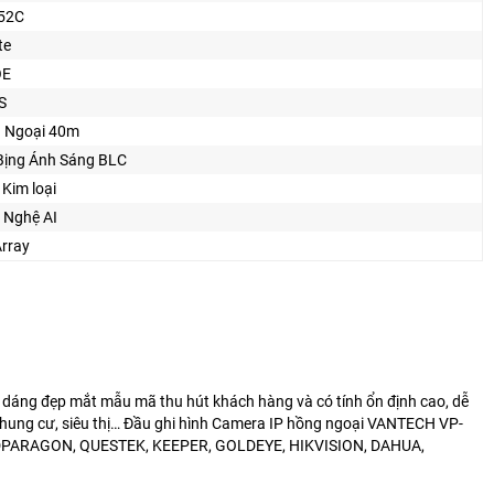
52C
te
OE
S
 Ngoại 40m
Bịng Ánh Sáng BLC
Kim loại
 Nghệ AI
Array
dáng đẹp mắt mẫu mã thu hút khách hàng và có tính ổn định cao, dễ
chung cư, siêu thị… Đầu ghi hình Camera IP hồng ngoại VANTECH VP-
C, HDPARAGON, QUESTEK, KEEPER, GOLDEYE, HIKVISION, DAHUA,