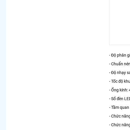
- Độ phân g
- Chuẩn né
- Độ nhạy s
- Tốc độ kh
- Ống kính
- Số đèn LE
- Tầm quan 
- Chức năn
- Chức năng