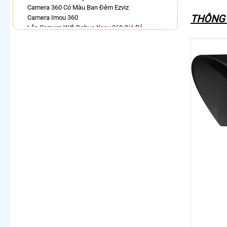
Camera 360 Có Màu Ban Đêm Ezviz
THÔNG 
Camera Imou 360
Lắp Camera Wifi Dahua Xoay 360 Giá Rẻ
Camera Wifi 360 Full Color Hik
Lắp Camera Wifi Ngoài Trời Xoay 360 Chính Hãng
Dahua
Camera Ip 360 Hikvision
Camera 360 Độ Hikvision
LẮP CAMERA THEO NHU CẦU
Lắp Camera Văn Phòng Giá Rẻ
Lắp Camera Nhà Xưởng Giá Rẻ
Lắp Camera Gia Đình Giá Rẻ
Lắp Camera Kho Hàng Giá Rẻ
Lắp Camera Cửa Hàng Giá Rẻ
Lắp Camera Wifi Giá Rẻ Chính Hãng
Lắp Camera Công Trình Giá Rẻ
Camera 360 Giá Rẻ