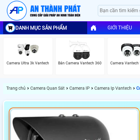
GIỚI THIỆU
DANH MỤC SẢN PHẨM
Camera Ultra 3k Vantech
Bán Camera Vantech 360
Camera Vantech 
›
›
›
›
Trang chủ
Camera Quan Sát
Camera IP
Camera Ip Vantech
C