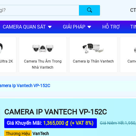
CT
CAMERA QUAN SÁT
GIẢI PHÁP
HỖ TRỢ
TI
Ultra 2K
Camera Thu Âm Trong
Camera Ip Thân Vantech
Came
Nhà Vantech
amera Ip Vantech VP-152C
CAMERA IP VANTECH VP-152C
Giá Khuyến Mãi:
1,365,000 ₫
(+ VAT 8%)
Giá Niêm Yết:1,950
Thương Hiệu
VanTech