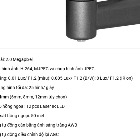
iải: 2.0 Megapixel
n hình ảnh: H.264, MJPEG và chụp hình ảnh JPEG
áng: 0.01 Lux/ F1.2 (màu); 0.005 Lux/ F1.2 (B/W); 0 Lux/ F1.2 (IR on)
ung hình tối đa: 25 hình/ giây
: 4mm (6mm, 8mm, 12mm tùy chọn)
D hồng ngoại: 12 pcs Laser IR LED
sát hồng ngoại: 50 mét
g tự động cân bằng ánh sáng trắng AWB
 tự động điều chỉnh độ lợi AGC