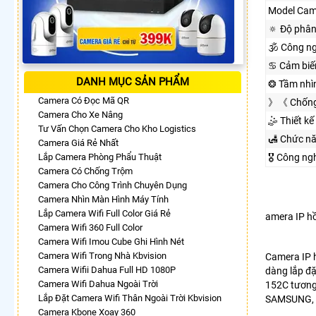
Model Cam
🔅 Độ phân
🕉️ Công n
♋ Cảm biế
DANH MỤC SẢN PHẨM
❂ Tầm nhì
Camera Có Đọc Mã QR
》《 Chống
Camera Cho Xe Nâng
🤹 Thiết kế
Tư Vấn Chọn Camera Cho Kho Logistics
🛃 Chức n
Camera Giá Rẻ Nhất
Lắp Camera Phòng Phẩu Thuật
🎖️ Công n
Camera Có Chống Trộm
Camera Cho Công Trình Chuyên Dụng
Camera Nhìn Màn Hình Máy Tính
Lắp Camera Wifi Full Color Giá Rẻ
amera IP 
Camera Wifi 360 Full Color
Camera Wifi Imou Cube Ghi Hình Nét
Camera Wifi Trong Nhà Kbvision
Camera IP
Camera Wifii Dahua Full HD 1080P
dàng lắp đặ
Camera Wifi Dahua Ngoài Trời
152C tương
Lắp Đặt Camera Wifi Thân Ngoài Trời Kbvision
SAMSUNG, 
Camera Kbone Xoay 360