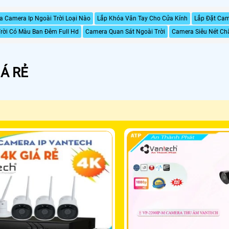
 Camera Ip Ngoài Trời Loại Nào
Lắp Khóa Vân Tay Cho Cửa Kính
Lắp Đặt Cam
rời Có Màu Ban Đêm Full Hd
Camera Quan Sát Ngoài Trời
Camera Siêu Nét Ch
Á RẺ