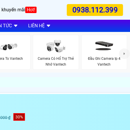
0938.112.399
 khuyến mãi
Hot!
N TỨC
LIÊN HỆ
ra To Vantech
Camera Có Hổ Trợ Thẻ
Đầu Ghi Camera Ip 4
Nhớ Vantech
Vantech
30%
,000 ₫