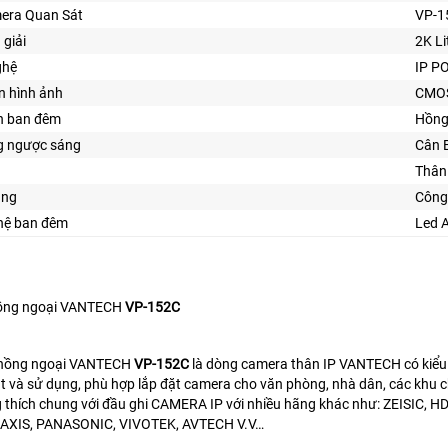
era Quan Sát
VP-1
 giải
2K Li
ghệ
IP P
n hình ảnh
CMO
n ban đêm
Hồng
 ngược sáng
Cân 
Thân 
ăng
Công
ghệ ban đêm
Led 
hồng ngoại VANTECH
VP-152C
 hồng ngoại VANTECH
VP-152C
là dòng camera thân IP VANTECH có kiểu 
t và sử dụng, phù hợp lắp đặt camera cho văn phòng, nhà dân, các khu 
 thích chung với đầu ghi CAMERA IP với nhiều hãng khác như: ZEISI
AXIS, PANASONIC, VIVOTEK, AVTECH V.V…