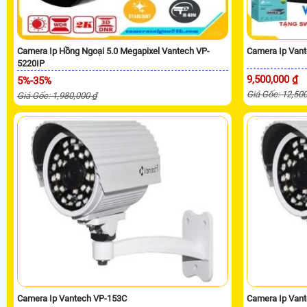
Camera Ip Hồng Ngoại 5.0 Megapixel Vantech VP-
Camera Ip Vant
5220IP
9,500,000 ₫
5%-35%
Giá Gốc: 12,50
Giá Gốc: 1,980,000 ₫
Camera Ip Vantech VP-153C
Camera Ip Van