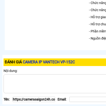
- Chức năn
- Chức năn
- Hỗ trợ gi
- Hỗ trợ c
- Phần mềm 
- Nguồn đi
ĐÁNH GIÁ
CAMERA IP VANTECH VP-152C
Nội dung:
Tên:
Email: