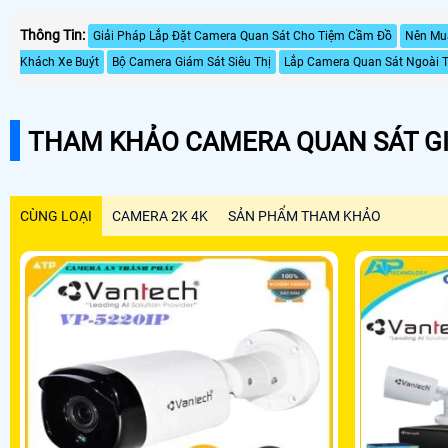
Thông Tin:
Giải Pháp Lắp Đặt Camera Quan Sát Cho Tiệm Cầm Đồ
Nên Mua
Khách Xe Buýt
Bộ Camera Giám Sát Siêu Thị
Lắp Camera Quan Sát Ngoài T
THAM KHẢO CAMERA QUAN SÁT GI
CÙNG LOẠI
CAMERA 2K 4K
SẢN PHẨM THAM KHẢO