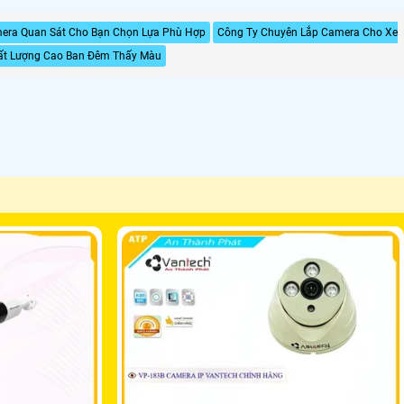
era Quan Sát Cho Bạn Chọn Lựa Phù Hợp
Công Ty Chuyên Lắp Camera Cho Xe
ất Lượng Cao Ban Đêm Thấy Màu