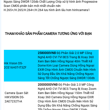
Ngược Sáng DWDR 120db Chất Lượng Chíp xử lý hình ảnh Progressive
Scan CMOS phiên bản mới nhất chuẩn nén
H.265+/H.265/H.264+/H.264 lưu hình ảnh lâu hơn hinhcamera1
THAM KHẢO SẢN PHẨM CAMERA TƯƠNG ỨNG VỚI BẠN
2580000VNÐ
Độ Phân Giải 2.0 MP Công
Nghệ AHD CVI TVI BCS Trang Bị Xoay 360
Xem Ban Đêm Hồng Ngoại 40m Thiết Kế
Hik Vision DS-
Dome Kim Loại Camera Dùng Hồng Ngoại
2CE16H0T-IT3ZF
EXIR Chip Hình Ảnh CMOS Chuẩn Nén Hình
Sử Dụng Đầu Ghi Khả Năng Chống Ngược
Sáng Tốt Chống Ngược Sáng DWDR 130db
20000000VNÐ
Độ Phân Giải 2.0 MP Công
Nghệ AHD CVI TVI BCS Trang Bị Xoay Zoom
Camera Quan Sát
Xem Ban Đêm Hồng Ngoại 150m Thiết Kế
HIKVISION DS-
Xoay 360 Camera Dùng Hồng Ngoại EXIR
2AE7232TI-A
Chip Hình Ảnh CMOS Chuẩn Nén Hình Sử
Dụng Đầu Ghi Khả Năng Chống Ngược Sáng
Tốt Chống Ngược Sáng DWDR 120db