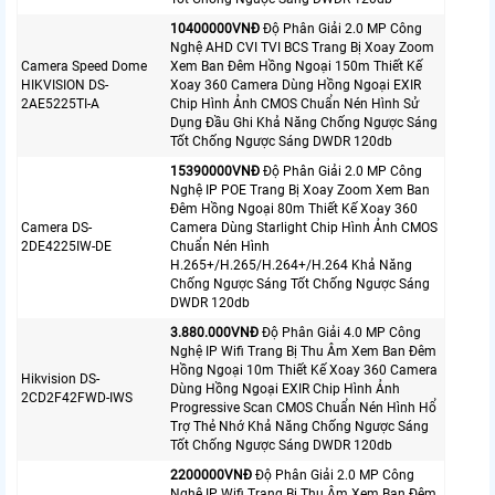
10400000VNÐ
Độ Phân Giải 2.0 MP Công
Nghệ AHD CVI TVI BCS Trang Bị Xoay Zoom
Camera Speed Dome
Xem Ban Đêm Hồng Ngoại 150m Thiết Kế
HIKVISION DS-
Xoay 360 Camera Dùng Hồng Ngoại EXIR
2AE5225TI-A
Chip Hình Ảnh CMOS Chuẩn Nén Hình Sử
Dụng Đầu Ghi Khả Năng Chống Ngược Sáng
Tốt Chống Ngược Sáng DWDR 120db
15390000VNÐ
Độ Phân Giải 2.0 MP Công
Nghệ IP POE Trang Bị Xoay Zoom Xem Ban
Đêm Hồng Ngoại 80m Thiết Kế Xoay 360
Camera DS-
Camera Dùng Starlight Chip Hình Ảnh CMOS
2DE4225IW-DE
Chuẩn Nén Hình
H.265+/H.265/H.264+/H.264 Khả Năng
Chống Ngược Sáng Tốt Chống Ngược Sáng
DWDR 120db
3.880.000VNÐ
Độ Phân Giải 4.0 MP Công
Nghệ IP Wifi Trang Bị Thu Âm Xem Ban Đêm
Hồng Ngoại 10m Thiết Kế Xoay 360 Camera
Hikvision DS-
Dùng Hồng Ngoại EXIR Chip Hình Ảnh
2CD2F42FWD-IWS
Progressive Scan CMOS Chuẩn Nén Hình Hổ
Trợ Thẻ Nhớ Khả Năng Chống Ngược Sáng
Tốt Chống Ngược Sáng DWDR 120db
2200000VNÐ
Độ Phân Giải 2.0 MP Công
Nghệ IP Wifi Trang Bị Thu Âm Xem Ban Đêm