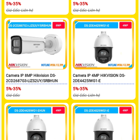
5%-35%
5%-35%
Giá Gốc: Liên hệ
Giá Gốc: Liên hệ
Camera IP 8MP Hikvision DS-
Camera IP 4MP HIKVISION DS-
2CD2687G3-LIZS2UY/SRBHUN
2DE4425IWG1-E
5%-35%
5%-35%
Giá Gốc:
Giá Gốc: Liên hệ