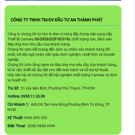
CÔNG TY TNHH TM-DV ĐẦU TƯ AN THÀNH PHÁT
Công ty chúng tôi tự hào là đơn vị hàng đầu trong việc cung cấp
Thiết Bị Camera
DS-2XE6222F-IS/316L
chất lượng cao, đảm bảo
đáp ứng mọi nhu cầu của khách hàng.
Chúng tôi cam kết mang đến dịch vụ chăm sóc khách hàng tốt
nhất, với đội ngũ nhân viên giàu kinh nghiệm, nhiệt tình và chuyên
nghiệp.
Chúng tôi luôn lắng nghe và đáp ứng mọi yêu cầu của khách hàng,
từ tư vấn, thiết kế, lắp đặt cho đến bảo hành và hỗ trợ kỹ thuật.
Hãy liên hệ với chúng tôi để trải nghiệm chất lượng Camera và dịch
vụ tuyệt vời.
Trụ Sở:
51 Lũy Bán Bích, Phường Phú Thạnh, TP.HCM
Hotline: 0938.11.23.99
Chi Nhánh 1:
445/38 Tân Hòa Đông,Phường Bình Trị Đông, TP
HCM
Kỹ Thuật:
0906.855.330
Điện Thoại:
(028) 6688.4949