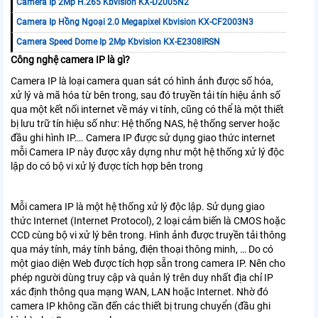
Camera Ip 2Mp H.265 Kbvision KX-D2005N2
Camera Ip Hồng Ngoại 2.0 Megapixel Kbvision KX-CF2003N3
Camera Speed Dome Ip 2Mp Kbvision KX-E2308IRSN
Công nghệ camera IP là gì?
Camera IP là loại camera quan sát có hình ảnh được số hóa,
xử lý và mã hóa từ bên trong, sau đó truyền tải tín hiệu ảnh số
qua một kết nối internet về máy vi tính, cũng có thể là một thiết
bị lưu trữ tín hiệu số như: Hệ thống NAS, hệ thống server hoặc
đầu ghi hình IP…. Camera IP được sử dụng giao thức internet
mỗi Camera IP này được xây dựng như một hệ thống xử lý độc
lập do có bộ vi xử lý được tích hợp bên trong
Mỗi camera IP là một hệ thống xử lý độc lập. Sử dụng giao
thức Internet (Internet Protocol), 2 loại cảm biến là CMOS hoặc
CCD cùng bộ vi xử lý bên trong. Hình ảnh được truyền tải thông
qua máy tính, máy tính bảng, điện thoại thông minh, … Do có
một giao diện Web được tích hợp sẵn trong camera IP. Nên cho
phép người dùng truy cập và quản lý trên duy nhất địa chỉ IP
xác định thông qua mạng WAN, LAN hoặc Internet. Nhờ đó
camera IP không cần đến các thiết bị trung chuyển (đầu ghi