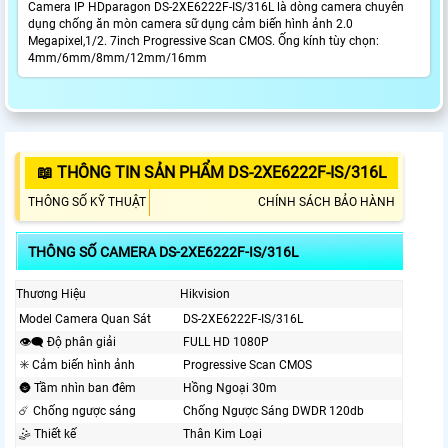
Camera IP HDparagon DS-2XE6222F-IS/316L là dòng camera chuyên
dụng chống ăn mòn camera sữ dụng cảm biến hình ảnh 2.0
Megapixel,1/2. 7inch Progressive Scan CMOS. Ống kính tùy chọn:
4mm/6mm/8mm/12mm/16mm
📖 THÔNG TIN SẢN PHẨM DS-2XE6222F-IS/316L
THÔNG SỐ KỸ THUẬT
CHÍNH SÁCH BẢO HÀNH
THÔNG SỐ CAMERA DS-2XE6222F-IS/316L
Thương Hiệu
Hikvision
Model Camera Quan Sát
DS-2XE6222F-IS/316L
👁️‍🗨 Độ phân giải
FULL HD 1080P
✳️ Cảm biến hình ảnh
Progressive Scan CMOS
🌚 Tầm nhìn ban đêm
Hồng Ngoại 30m
☄️ Chống ngược sáng
Chống Ngược Sáng DWDR 120db
🤹 Thiết kế
Thân Kim Loại