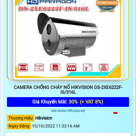
CAMERA CHỐNG CHÁY NỔ HIKVISION DS-2XE6222F-
IS/316L
Giá Khuyến Mãi:
30%
(+ VAT 8%)
Giá Niêm Yết:Liên hệ
Thương Hiệu
Hikvision
Ngày Đăng
10/10/2022 11:33:16 AM