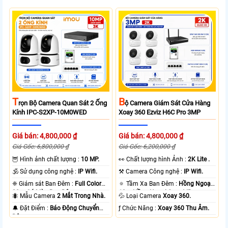
T
B
Rọn Bộ Camera Quan Sát 2 Ống
Ộ Camera Giám Sát Cửa Hàng
Kính IPC-S2XP-10M0WED
Xoay 360 Ezviz H6C Pro 3MP
Giá bán: 4,800,000 ₫
Giá bán: 4,800,000 ₫
Giá Gốc: 6,800,000 ₫
Giá Gốc: 6,200,000 ₫
🦉 Hình ảnh chất lượng :
10 MP.
️👀 Chất lượng hình Ảnh :
2K Lite .
🕉️ Sử dụng công nghệ :
IP Wifi.
⚒ Camera Công nghệ :
IP Wifi.
❈ Giám sát Ban Đêm :
Full Color
🔅 Tầm Xa Ban Đêm :
Hồng Ngoại
20m Có Màu Ban Ðêm.
10m Hồng Ngoại Smart IR.
🐜 Mẫu Camera
2 Mắt Trong Nhà.
💦 Loại Camera
Xoay 360.
️🔔 Đặt Điểm :
Báo Động Chuyển
️ƒ Chức Năng :
Xoay 360 Thu Âm.
Động.