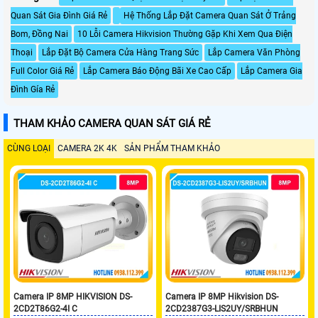
Quan Sát Gia Đình Giá Rẻ
Hệ Thống Lắp Đặt Camera Quan Sát Ở Trảng
Bom, Đồng Nai
10 Lỗi Camera Hikvision Thường Gặp Khi Xem Qua Điện
Thoại
Lắp Đặt Bộ Camera Cửa Hàng Trang Sức
Lắp Camera Văn Phòng
Full Color Giá Rẻ
Lắp Camera Báo Động Bãi Xe Cao Cấp
Lắp Camera Gia
Đình Gía Rẻ
THAM KHẢO CAMERA QUAN SÁT GIÁ RẺ
CÙNG LOẠI
CAMERA 2K 4K
SẢN PHẨM THAM KHẢO
Camera IP 8MP HIKVISION DS-
Camera IP 8MP Hikvision DS-
2CD2T86G2-4I C
2CD2387G3-LIS2UY/SRBHUN