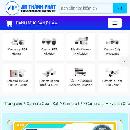
DANH MỤC SẢN PHẨM
Camera Ip POE
Camera PTZ
Báo Giá Camera
Camera Chip
Hikvision
Hikvision
IP Hikvision
Acusense
Camera Hikvision
Camera Chống
Đầu Thu Camera
Camera Ip Thân
Full Hd 1080P
Nhiễu 3D DNR
32 Kênh Hikvision
Full Color
Hikvison
Hikvision
›
›
›
Trang chủ
Camera Quan Sát
Camera IP
Camera Ip Hikvision Ch