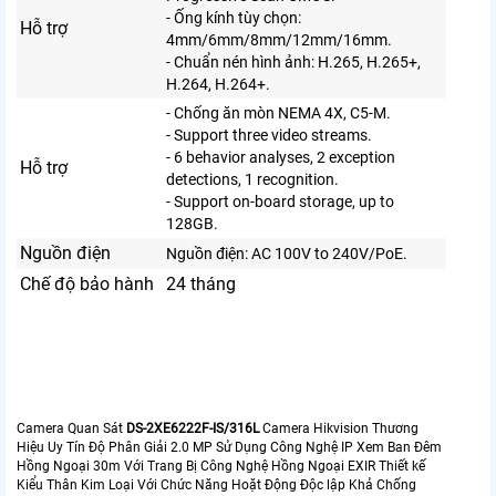
- Ống kính tùy chọn:
Hỗ trợ
4mm/6mm/8mm/12mm/16mm.
- Chuẩn nén hình ảnh: H.265, H.265+,
H.264, H.264+.
- Chống ăn mòn NEMA 4X, C5-M.
- Support three video streams.
- 6 behavior analyses, 2 exception
Hỗ trợ
detections, 1 recognition.
- Support on-board storage, up to
128GB.
Nguồn điện
Nguồn điện: AC 100V to 240V/PoE.
Chế độ bảo hành
24 tháng
Camera Quan Sát
DS-2XE6222F-IS/316L
Camera Hikvision Thương
Hiệu Uy Tín Độ Phân Giải 2.0 MP Sử Dụng Công Nghệ IP Xem Ban Đêm
Hồng Ngoại 30m Với Trang Bị Công Nghệ Hồng Ngoại EXIR Thiết kế
Kiểu Thân Kim Loại Với Chức Năng Hoặt Động Độc lập Khả Chống