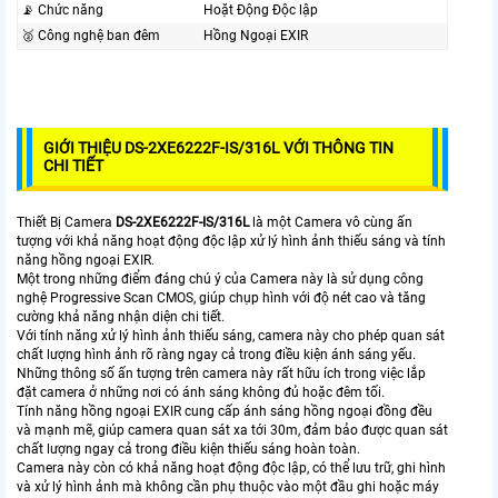
📡 Chức năng
Hoặt Động Độc lập
🥈️ Công nghệ ban đêm
Hồng Ngoại EXIR
GIỚI THIỆU DS-2XE6222F-IS/316L VỚI THÔNG TIN
CHI TIẾT
Thiết Bị Camera
DS-2XE6222F-IS/316L
là một Camera vô cùng ấn
tượng với khả năng hoạt động độc lập xử lý hình ảnh thiếu sáng và tính
năng hồng ngoại EXIR.
Một trong những điểm đáng chú ý của Camera này là sử dụng công
nghệ Progressive Scan CMOS, giúp chụp hình với độ nét cao và tăng
cường khả năng nhận diện chi tiết.
Với tính năng xử lý hình ảnh thiếu sáng, camera này cho phép quan sát
chất lượng hình ảnh rõ ràng ngay cả trong điều kiện ánh sáng yếu.
Những thông số ấn tượng trên camera này rất hữu ích trong việc lắp
đặt camera ở những nơi có ánh sáng không đủ hoặc đêm tối.
Tính năng hồng ngoại EXIR cung cấp ánh sáng hồng ngoại đồng đều
và mạnh mẽ, giúp camera quan sát xa tới 30m, đảm bảo được quan sát
chất lượng ngay cả trong điều kiện thiếu sáng hoàn toàn.
Camera này còn có khả năng hoạt động độc lập, có thể lưu trữ, ghi hình
và xử lý hình ảnh mà không cần phụ thuộc vào một đầu ghi hoặc máy