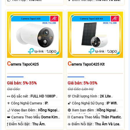
C
C
Amera TapoC425
Amera TapoC425 Kit
Giá bán: 5%-35%
Giá bán: 5%-35%
Giá Gốc:
Giá Gốc: Liên Hệ
️👀 Độ sắc nét :
FULL HD 1080P .
💯 Chất lượng hình :
2K Lite .
⚜️ Công Nghệ Camera :
IP.
🌠 Công Nghệ Sử Dụng :
IP Wifi.
🌙 Video Ban Đêm :
Hồng Ngoại
🔴 Xem ban đêm :
Hồng Ngoại
10m Hồng Ngoại SMD.
15m Có Màu Ban Ðêm.
👑 Camera Theo Mẫu
Dome Kim
⛓ Camera Theo Mẫu
Thân Plastic.
loại + Nhựa.
️ƒ Điểm Nỗi Bật :
Thu Âm.
️☣️ Điểm Nỗi Bật :
Thu Âm Và Loa.