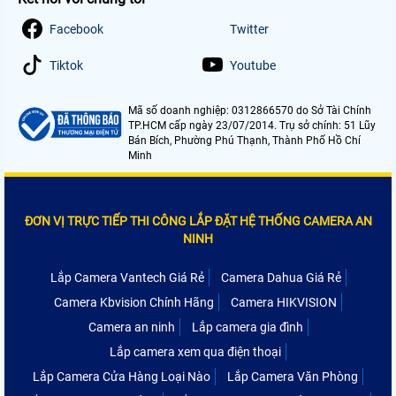
Facebook
Twitter
Tiktok
Youtube
Mã số doanh nghiệp: 0312866570 do Sở Tài Chính
TP.HCM cấp ngày 23/07/2014. Trụ sở chính: 51 Lũy
Bán Bích, Phường Phú Thạnh, Thành Phố Hồ Chí
Minh
ĐƠN VỊ TRỰC TIẾP THI CÔNG LẮP ĐẶT HỆ THỐNG CAMERA AN
NINH
Lắp Camera Vantech Giá Rẻ
Camera Dahua Giá Rẻ
Camera Kbvision Chính Hãng
Camera HIKVISION
Camera an ninh
Lắp camera gia đình
Lắp camera xem qua điện thoại
Lắp Camera Cửa Hàng Loại Nào
Lắp Camera Văn Phòng