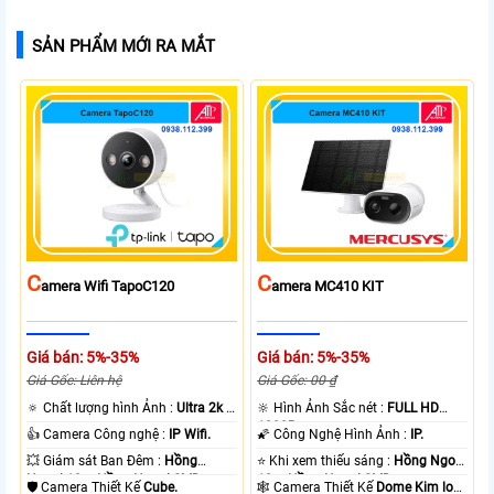
SẢN PHẨM MỚI RA MẮT
C
C
Amera Wifi TapoC120
Amera MC410 KIT
Giá bán: 5%-35%
Giá bán: 5%-35%
Giá Gốc: Liên hệ
Giá Gốc: 00 ₫
🔅 Chất lượng hình Ảnh :
Ultra 2k +
🔆 Hình Ảnh Sắc nét :
FULL HD
.
1080P .
👍 Camera Công nghệ :
IP Wifi.
🌠 Công Nghệ Hình Ảnh :
IP.
💥 Giám sát Ban Đêm :
Hồng
⭐ Khi xem thiếu sáng :
Hồng Ngoại
Ngoại 10m Hồng Ngoại SMD.
10m Hồng Ngoại SMD.
🛡 Camera Thiết Kế
Cube.
🕸️ Camera Thiết Kế
Dome Kim loại