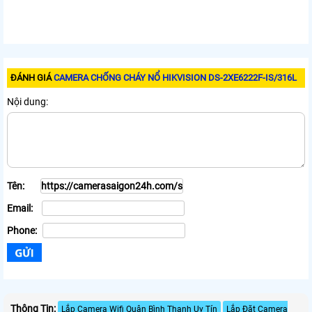
ĐÁNH GIÁ
CAMERA CHỐNG CHÁY NỔ HIKVISION DS-2XE6222F-IS/316L
Nội dung:
Tên:
Email:
Phone:
Thông Tin:
Lắp Camera Wifi Quận Bình Thạnh Uy Tín
Lắp Đặt Camera