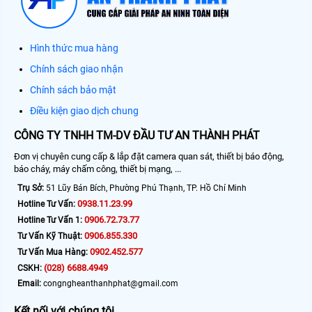
Hình thức mua hàng
Chính sách giao nhận
Chính sách bảo mật
Điều kiện giao dịch chung
CÔNG TY TNHH TM-DV ĐẦU TƯ AN THÀNH PHÁT
Đơn vị chuyên cung cấp & lắp đặt camera quan sát, thiết bị báo động,
báo cháy, máy chấm công, thiết bị mạng, ...
Trụ Sở:
51 Lũy Bán Bích, Phường Phú Thạnh, TP. Hồ Chí Minh
0938.11.23.99
Hotline Tư Vấn:
0906.72.73.77
Hotline Tư Vấn 1:
0906.855.330
Tư Vấn Kỹ Thuật:
0902.452.577
Tư Vấn Mua Hàng:
(028) 6688.4949
CSKH:
Email:
congngheanthanhphat@gmail.com
Kết nối với chúng tôi