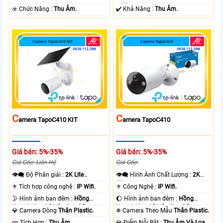
+ Nhựa.
️☣️ Chức Năng :
Thu Âm.
️✔️ Khả Năng :
Thu Âm.
C
C
Amera TapoC410 KIT
Amera TapoC410
Giá bán: 5%-35%
Giá bán: 5%-35%
Giá Gốc: Liên Hệ
Giá Gốc:
👁️‍🗨 Độ Phân giải :
2K Lite .
👁️‍🗨 Hình Ành Chất Lượng :
2K
Lite .
⚜️ Tích hợp công nghệ :
IP Wifi.
⚜️ Công Nghệ :
IP Wifi.
🌛 Hình ảnh ban đêm :
Hồng
🌔 Hình ảnh ban đêm :
Hồng
Ngoại 10m Có Màu Ban Ðêm.
Ngoại 10m Có Màu Ban Ðêm.
💎 Camera Dòng
Thân Plastic.
❄ Camera Theo Mẫu
Thân Plastic.
️ლ Tích Hợp :
Thu Âm.
️💎 Điểm Nỗi Bật :
Thu Âm Và Loa.