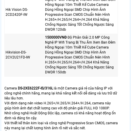
Hồng Ngoại 10m Thiết Kế Cube Camera
Hik Vision DS-
Dùng Hồng Ngoại SMD Chip Hình Ảnh
2CD2420F-IW
Progressive Scan CMOS Chuẩn Nén Hình
H.265+/H.265/H.264+/H.264 Khả Năng
Chống Ngược Sáng Tốt Chống Ngược Sáng
DWDR 120db
1500000VNÐ
Độ Phân Giải 2.0 MP Công
Nghệ IP Wifi Trang Bị Thu Âm Xem Ban Đêm
Hồng Ngoại 10m Thiết Kế Cube Camera
Hikvision-DS-
Dùng Hồng Ngoại SMD Chip Hình Ảnh
2CV2U21FD-IW
Progressive Scan CMOS Chuẩn Nén Hình
H.265+/H.265/H.264+/H.264 Khả Năng
Chống Ngược Sáng Tốt Chống Ngược Sáng
DWDR 150db
Camera
DS-2XE6222F-IS/316L
là một Camera giá rẻ của hãng IP với
công nghệ chính hãng, mang lại khả năng kết nối dễ dàng và lưu trữ dữ
liệu lâu hơn.
Với định dạng nén video H.265+/H.265/H.264+/H.264, camera này
giúp hình ảnh đạt chất lượng cao với độ phân giải FULL HD 1080P.
Nhờ công nghệ Hoặt Động Độc lập, camera có khả năng hoạt động ổn
định và đáng tin cậy.
Với thiết kế thân kim loại và công nghệ Progressive Scan CMOS, camera
này mang lại chất lượng hình ảnh rõ nét và sắc nét.