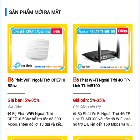
SẢN PHẨM MỚI RA MẮT
B
B
Ộ Phát WiFi Ngoài Trời CPE710
Ộ Phát Wi-Fi Ngoài Trời 4G TP-
5Ghz
Link TL-MR100
Giá bán: 5%-35%
Giá bán: 5%-35%
Giá Gốc:
Giá Gốc: Liên Hệ
📹 Bộ Phát WiFi Ngoài Trời
📸 Bộ Phát Wi-Fi Ngoài Trời 4G TP-
CPE710 5Ghz hỗ trợ tốc độ 300
Link TL-MR100 với tốc độ WiFi cao
Mbps, anten độ lợi 13 dBi và kết
hỗ trợ LTE lên đến 150 Mbps và Wi-
nối đường dài trên 10 km trong
Fi 2.4 GHz lên đến 300 Mbps với
điều kiện phù hợp. Trang bị cổng
thiết kế với vỏ chống chịu thời tiết