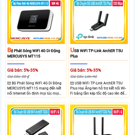
Ethernet Shielded 10/100 Mbps, hỗ
chuẩn IP65, chống sét ±6kV và
trợ PoE Passive, MAXtream TDMA,
chống tĩnh điện ±15kV
quản lý tập trung và phân tích
quang phổ. Chuẩn IPX5 giúp tăng
khả năng chống chịu thời tiết.
B
U
Ộ Phát Sóng WiFi 4G Di Động
SB WiFi TP-Link ArchER T5U
MERCUSYS MT115
Plus
Giá bán: 5%-35%
Giá bán: 5%-35%
Giá Gốc: 00 ₫
Giá Gốc: Liên Hệ
🎞 Bộ Phát Sóng WiFi 4G Di Động
🎞 USB WiFi TP-Link ArchER T5U
MERCUSYS MT115 mang đến kết
Plus Hai Ăng-ten hỗ trợ kết nối Wi-
nối Internet ổn định mọi lúc mọi
Fi băng tần kép tốc độ cao lên đến
nơi với tốc độ 4G LTE tải xuống lên
1300 Mbps. Hai ăng-ten ngoài kết
đến 150Mbps. Chuẩn WiFi 6
hợp công nghệ Beamforming giúp
AX300, pin 2400mAh hoạt động
tăng cường tín hiệu và vùng phủ
đến 10 giờ và khả năng kết nối
sóng. USB 3.0 cho tốc độ truyền dữ
cùng lúc 10 thiết bị
liệu nhanh. Hỗ trợ Windows 10/11
và cài đặt dễ dàng không cần đĩa
CD,bảo mật WPA3 cho quyền riêng
tư