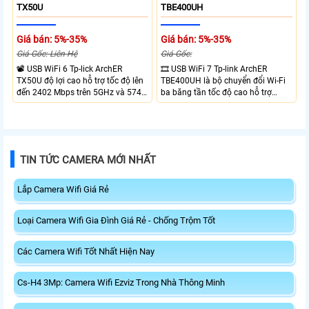
TX50U
TBE400UH
Giá bán: 5%-35%
Giá bán: 5%-35%
Giá Gốc: Liên Hệ
Giá Gốc:
📽 USB WiFi 6 Tp-lick ArchER
🎞 USB WiFi 7 Tp-link ArchER
TX50U độ lợi cao hỗ trợ tốc độ lên
TBE400UH là bộ chuyển đổi Wi-Fi
đến 2402 Mbps trên 5GHz và 574
ba băng tần tốc độ cao hỗ trợ
Mbps trên 2.4GHz mang đến kết
2882 Mbps trên 6GHz, 2882 Mbps
nối không dây nhanh và ổn định.
trên 5GHz và 688 Mbps trên
Tích hợp ăng-ten độ lợi cao mở
2.4GHz. Trang bị 2 ăng-ten ngoài
rộng vùng phủ, giảm độ trễ. USB
công suất cao, kết nối USB 3.0, đi
3.0 tốc độ cao hỗ trợ truyền tải dữ
kèm đế cắm và cáp nối dài. Phù
TIN TỨC CAMERA MỚI NHẤT
liệu nhanh, kết hợp WPA3 tăng
hợp nâng cấp kết nối không dây
cường bảo mật.
tốc độ cao cho máy tính.
Lắp Camera Wifi Giá Rẻ
Loại Camera Wifi Gia Đình Giá Rẻ - Chống Trộm Tốt
Các Camera Wifi Tốt Nhất Hiện Nay
Cs-H4 3Mp: Camera Wifi Ezviz Trong Nhà Thông Minh