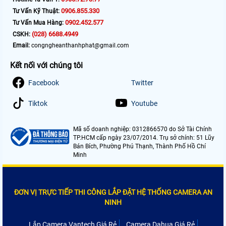
0906.855.330
Tư Vấn Kỹ Thuật:
0902.452.577
Tư Vấn Mua Hàng:
(028) 6688.4949
CSKH:
Email:
congngheanthanhphat@gmail.com
Kết nối với chúng tôi
Facebook
Twitter
Tiktok
Youtube
Mã số doanh nghiệp: 0312866570 do Sở Tài Chính
TP.HCM cấp ngày 23/07/2014. Trụ sở chính: 51 Lũy
Bán Bích, Phường Phú Thạnh, Thành Phố Hồ Chí
Minh
ĐƠN VỊ TRỰC TIẾP THI CÔNG LẮP ĐẶT HỆ THỐNG CAMERA AN
NINH
Lắp Camera Vantech Giá Rẻ
Camera Dahua Giá Rẻ