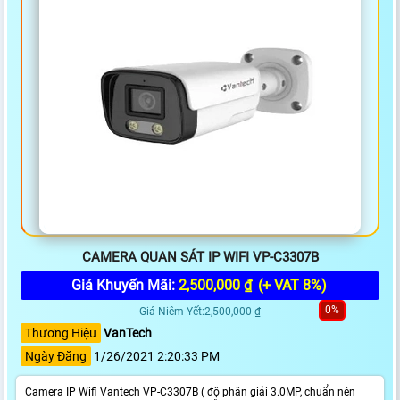
CAMERA QUAN SÁT IP WIFI VP-C3307B
Giá Khuyến Mãi:
2,500,000 ₫
(+ VAT 8%)
0%
Giá Niêm Yết:2,500,000 ₫
Thương Hiệu
VanTech
Ngày Đăng
1/26/2021 2:20:33 PM
Camera IP Wifi Vantech VP-C3307B ( độ phân giải 3.0MP, chuẩn nén