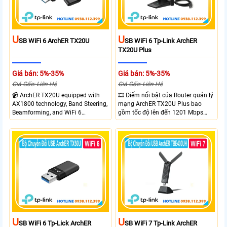
U
U
SB WiFi 6 ArchER TX20U
SB WiFi 6 Tp-Link ArchER
TX20U Plus
Giá bán: 5%-35%
Giá bán: 5%-35%
Giá Gốc: Liên Hệ
Giá Gốc: Liên Hệ
📹 ArchER TX20U equipped with
🎞 Điểm nổi bật của Router quản lý
AX1800 technology, Band Steering,
mạng ArchER TX20U Plus bao
Beamforming, and WiFi 6
gồm tốc độ lên đến 1201 Mbps
transmission. Band Steering
trên băng tần 5 GHz và 574 Mbps
technology optimizes connections,
trên băng tần 2.4 GHz. công nghệ
Beamforming enhances signal
Band Steering, Beamforming và
focus for better coverage. Upgrade
Wifi 6 cung cấp hiệu suất cao và
your network experience with
ổn định cho mạng Wi-Fi của bạn.
leading-edge features.
U
U
SB WiFi 6 Tp-Lick ArchER
SB WiFi 7 Tp-Link ArchER