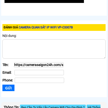
ĐÁNH GIÁ
CAMERA QUAN SÁT IP WIFI VP-C3307B
Nội dung:
Tên:
Email:
Phone:
Thông Tin:
Bạn Cần Tư Vấn Lắp Camera Wifi Cho Gia Đình ?
Hệ Thống