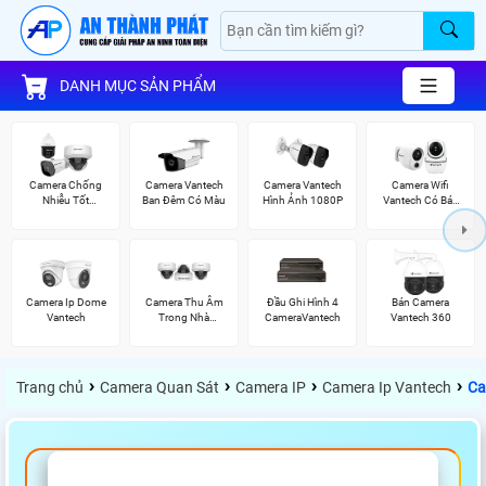
DANH MỤC SẢN PHẨM
Camera Chống
Camera Vantech
Camera Vantech
Camera Wifi
Nhiễu Tốt
Ban Đêm Có Màu
Hình Ảnh 1080P
Vantech Có Báo
Vantech
Động
Camera Ip Dome
Camera Thu Âm
Đầu Ghi Hình 4
Bán Camera
Vantech
Trong Nhà
CameraVantech
Vantech 360
Vantech
›
›
›
›
Trang chủ
Camera Quan Sát
Camera IP
Camera Ip Vantech
Ca