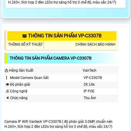
H.265+, tích hợp 2 đèn LEDs trợ sáng hỗ trợ 3 chế độ, màu sắc 24/7)
📖 THÔNG TIN SẢN PHẨM VP-C3307B
THÔNG SỐ KỸ THUẬT
CHÍNH SÁCH BẢO HÀNH
THÔNG TIN SẢN PHẨM CAMERA VP-C3307B
📩 Hãng Sản Xuất
VanTech
】 Model Camera Quan Sát
VP-C3307B
👁 Độ phân giải
2K Lite
🕉️ Công nghệ
IP POE
🔈 Chức năng
Thu Âm
Camera IP Wifi Vantech VP-C3307B ( độ phân giải 3.0MP, chuẩn nén
H.265+, tích hợp 2 đèn LEDs trợ sáng hỗ trợ 3 chế độ, màu sắc 24/7)