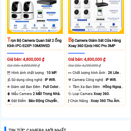
T
B
Rọn Bộ Camera Quan Sát 2 Ống
Ộ Camera Giám Sát Cửa Hàng
Kính IPC-S2XP-10M0WED
Xoay 360 Ezviz H6C Pro 3MP
Giá bán: 4,800,000 ₫
Giá bán: 4,800,000 ₫
Giá Gốc: 6,800,000 ₫
Giá Gốc: 6,200,000 ₫
🦉 Hình ảnh chất lượng :
10 MP.
️👀 Chất lượng hình Ảnh :
2K Lite .
🕉️ Sử dụng công nghệ :
IP Wifi.
⚒ Camera Công nghệ :
IP Wifi.
❈ Giám sát Ban Đêm :
Full Color
🔅 Tầm Xa Ban Đêm :
Hồng Ngoại
20m Có Màu Ban Ðêm.
10m Hồng Ngoại Smart IR.
🐜 Mẫu Camera
2 Mắt Trong Nhà.
💦 Loại Camera
Xoay 360.
️🔔 Đặt Điểm :
Báo Động Chuyển
️ƒ Chức Năng :
Xoay 360 Thu Âm.
Động.
TIN TỨC CAMERA MỚI NHẤT