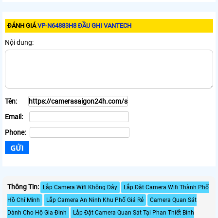
ĐÁNH GIÁ
VP-N64883H8 ĐẦU GHI VANTECH
Nội dung:
Tên:
Email:
Phone:
Thông Tin:
Lắp Camera Wifi Không Dây
Lắp Đặt Camera Wifi Thành Phố
Hồ Chí Minh
Lắp Camera An Ninh Khu Phố Giá Rẻ
Camera Quan Sát
Dành Cho Hộ Gia Đình
Lắp Đặt Camera Quan Sát Tại Phan Thiết Bình