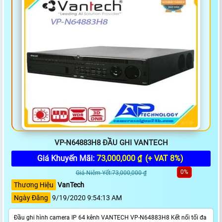
VP-N64883H8 ĐẦU GHI VANTECH
Giá Khuyến Mãi:
73,000,000 ₫
(+ VAT 8%)
0%
Giá Niêm Yết:73,000,000 ₫
Thương Hiệu
VanTech
Ngày Đăng
9/19/2020 9:54:13 AM
Đầu ghi hình camera IP 64 kênh VANTECH VP-N64883H8 Kết nối tối đa