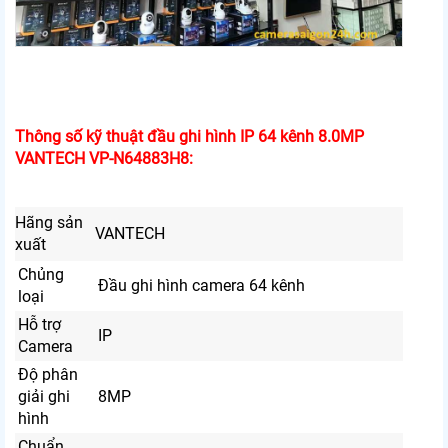
Thông số kỹ thuật đầu ghi hình IP 64 kênh 8.0MP
VANTECH VP-N64883H8:
Hãng sản
VANTECH
xuất
Chủng
Đầu ghi hình camera 64 kênh
loại
Hỗ trợ
IP
Camera
Độ phân
giải ghi
8MP
hình
Chuẩn