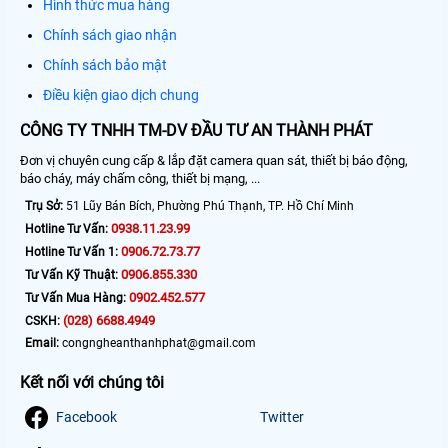
Hình thức mua hàng
Chính sách giao nhận
Chính sách bảo mật
Điều kiện giao dịch chung
CÔNG TY TNHH TM-DV ĐẦU TƯ AN THÀNH PHÁT
Đơn vị chuyên cung cấp & lắp đặt camera quan sát, thiết bị báo động,
báo cháy, máy chấm công, thiết bị mạng, ...
Trụ Sở:
51 Lũy Bán Bích, Phường Phú Thạnh, TP. Hồ Chí Minh
0938.11.23.99
Hotline Tư Vấn:
0906.72.73.77
Hotline Tư Vấn 1:
0906.855.330
Tư Vấn Kỹ Thuật:
0902.452.577
Tư Vấn Mua Hàng:
(028) 6688.4949
CSKH:
Email:
congngheanthanhphat@gmail.com
Kết nối với chúng tôi
Facebook
Twitter