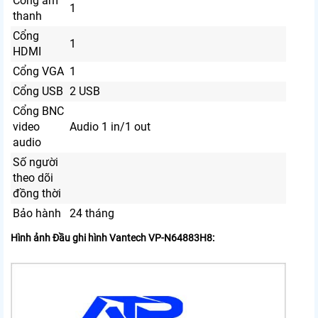
Cổng âm
1
thanh
Cổng
1
HDMI
Cổng VGA
1
Cổng USB
2 USB
Cổng BNC
video
Audio 1 in/1 out
audio
Số người
theo dõi
đồng thời
Bảo hành
24 tháng
Hình ảnh Đầu ghi hình Vantech VP-N64883H8: