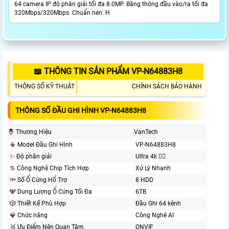
64 camera IP độ phân giải tối đa 8.0MP. Băng thông đầu vào/ra tối đa
320Mbps/320Mbps. Chuẩn nén: H
📖 THÔNG TIN SẢN PHẨM VP-N64883H8
THÔNG SỐ KỸ THUẬT
CHÍNH SÁCH BẢO HÀNH
THÔNG SỐ ĐẦU GHI HÌNH VP-N64883H8
🤴 Thương Hiệu
VanTech
📳 Model Đầu Ghi Hình
VP-N64883H8
✨ Độ phân giải
Ultra 4k 👍🏾
♋ Công Nghệ Chip Tích Hợp
Xử Lý Nhanh
🔦 Số Ổ Cứng Hổ Trợ
8 HDD
🕎 Dung Lượng Ổ Cứng Tối Đa
6TB
🎲 Thiết Kế Phù Hợp
Đầu Ghi 64 kênh
💎 Chức năng
Công Nghệ AI
🥈️ Ưu Điểm Nên Quan Tâm
ONVIF