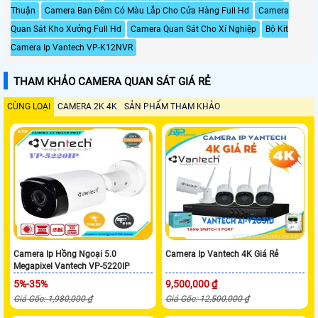
Thuận
Camera Ban Đêm Có Màu Lắp Cho Cửa Hàng Full Hd
Camera
Quan Sát Kho Xưởng Full Hd
Camera Quan Sát Cho Xí Nghiệp
Bộ Kit
Camera Ip Vantech VP-K12NVR
THAM KHẢO CAMERA QUAN SÁT GIÁ RẺ
CÙNG LOẠI
CAMERA 2K 4K
SẢN PHẨM THAM KHẢO
Camera Ip Hồng Ngoại 5.0
Camera Ip Vantech 4K Giá Rẻ
Megapixel Vantech VP-5220IP
5%-35%
9,500,000 ₫
Giá Gốc: 1,980,000 ₫
Giá Gốc: 12,500,000 ₫