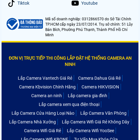
Tiktok
Youtube
Mã số doanh nghiệp: 0312866570 do Sở Tài Chính
TP.HCM cấp ngày 23/07/2014. Trụ sở chính: 51 Lũy
Bán Bích, Phường Phú Thạnh, Thành Phố Hồ Chí
Minh
ĐƠN VỊ TRỰC TIẾP THI CÔNG LẮP ĐẶT HỆ THỐNG CAMERA AN
NINH
Lắp Camera Vantech Giá Rẻ
Camera Dahua Giá Rẻ
Camera Kbvision Chính Hãng
Camera HIKVISION
Camera an ninh
Lắp camera gia đình
Lắp camera xem qua điện thoại
Lắp Camera Cửa Hàng Loại Nào
Lắp Camera Văn Phòng
Lắp Camera Nhà Xưởng
Lắp Camera Wifi Giá Rẻ Không Dây
Camera Wifi Giá Rẻ
Lắp Camera Wifi YooSee
Lắp Camera Wifi KBONE
Tư Vấn Mua Khóa Cửa