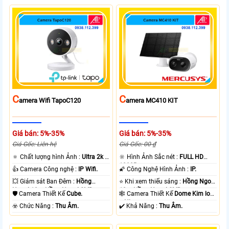
C
C
Amera Wifi TapoC120
Amera MC410 KIT
Giá bán: 5%-35%
Giá bán: 5%-35%
Giá Gốc: Liên hệ
Giá Gốc: 00 ₫
🔅 Chất lượng hình Ảnh :
Ultra 2k +
🔆 Hình Ảnh Sắc nét :
FULL HD
.
1080P .
👍 Camera Công nghệ :
IP Wifi.
🌠 Công Nghệ Hình Ảnh :
IP.
💥 Giám sát Ban Đêm :
Hồng
⭐ Khi xem thiếu sáng :
Hồng Ngoại
Ngoại 10m Hồng Ngoại SMD.
10m Hồng Ngoại SMD.
🛡 Camera Thiết Kế
Cube.
🕸️ Camera Thiết Kế
Dome Kim loại
+ Nhựa.
️☣️ Chức Năng :
Thu Âm.
️✔️ Khả Năng :
Thu Âm.