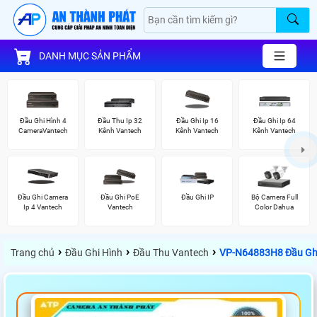
DANH MỤC SẢN PHẨM
Đầu Ghi Hình 4
Đầu Thu Ip 32
Đầu Ghi Ip 16
Đầu Ghi Ip 64
CameraVantech
Kênh Vantech
Kênh Vantech
Kênh Vantech
Đầu Ghi Camera
Đầu Ghi PoE
Đầu Ghi IP
Bộ Camera Full
Ip 4 Vantech
Vantech
Color Dahua
›
›
›
Trang chủ
Đầu Ghi Hình
Đầu Thu Vantech
VP-N64883H8 Đầu Gh