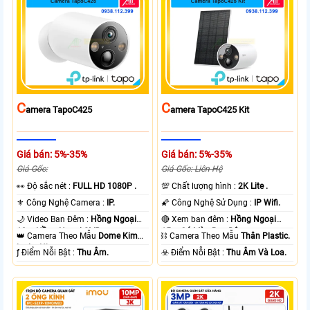
C
C
Amera TapoC425
Amera TapoC425 Kit
Giá bán: 5%-35%
Giá bán: 5%-35%
Giá Gốc:
Giá Gốc: Liên Hệ
️👀 Độ sắc nét :
FULL HD 1080P .
💯 Chất lượng hình :
2K Lite .
⚜️ Công Nghệ Camera :
IP.
🌠 Công Nghệ Sử Dụng :
IP Wifi.
🌙 Video Ban Đêm :
Hồng Ngoại
🔴 Xem ban đêm :
Hồng Ngoại
10m Hồng Ngoại SMD.
15m Có Màu Ban Ðêm.
👑 Camera Theo Mẫu
Dome Kim
⛓ Camera Theo Mẫu
Thân Plastic.
loại + Nhựa.
️ƒ Điểm Nỗi Bật :
Thu Âm.
️☣️ Điểm Nỗi Bật :
Thu Âm Và Loa.