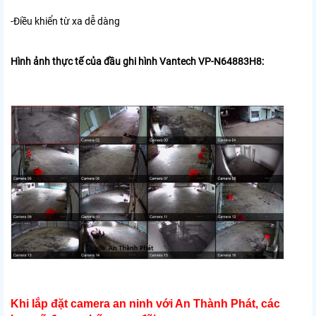
-Điều khiển từ xa dễ dàng
Hình ảnh thực tế của đ
ầu ghi hình Vantech VP-N64883H8:
Khi lắp đặt camera an ninh với An Thành Phát, các