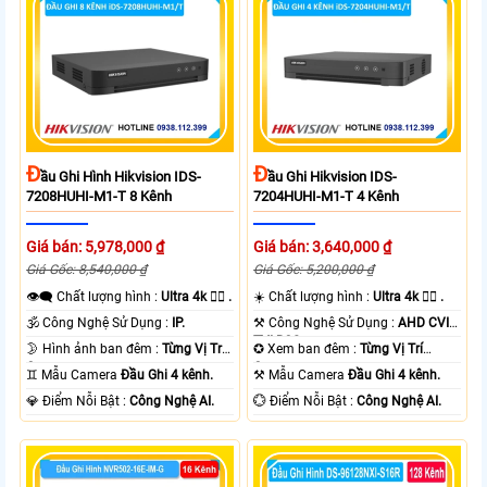
Đ
Đ
Ầu Ghi Hình Hikvision IDS-
Ầu Ghi Hikvision IDS-
7208HUHI-M1-T 8 Kênh
7204HUHI-M1-T 4 Kênh
Giá bán: 5,978,000 ₫
Giá bán: 3,640,000 ₫
Giá Gốc: 8,540,000 ₫
Giá Gốc: 5,200,000 ₫
👁️‍🗨 Chất lượng hình :
Ultra 4k 👍🏾 .
☀️ Chất lượng hình :
Ultra 4k 👍🏾 .
🕉️ Công Nghệ Sử Dụng :
IP.
⚒ Công Nghệ Sử Dụng :
AHD CVI
TVI BCS.
🌛 Hình ảnh ban đêm :
Từng Vị Trí
✪ Xem ban đêm :
Từng Vị Trí
Camera .
Camera .
♊ Mẫu Camera
Đầu Ghi 4 kênh.
⚒ Mẫu Camera
Đầu Ghi 4 kênh.
️💎 Điểm Nỗi Bật :
Công Nghệ AI.
️💮 Điểm Nỗi Bật :
Công Nghệ AI.