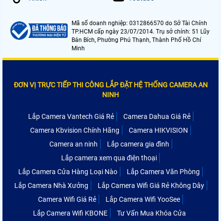
Mã số doanh nghiệp: 0312866570 do Sở Tài Chính
TP.HCM cấp ngày 23/07/2014. Trụ sở chính: 51 Lũy
Bán Bích, Phường Phú Thạnh, Thành Phố Hồ Chí
Minh
ĐƠN VỊ TRỰC TIẾP THI CÔNG LẮP ĐẶT HỆ THỐNG CAMERA AN
NINH
Lắp Camera Vantech Giá Rẻ
Camera Dahua Giá Rẻ
Camera Kbvision Chính Hãng
Camera HIKVISION
Camera an ninh
Lắp camera gia đình
Lắp camera xem qua điện thoại
Lắp Camera Cửa Hàng Loại Nào
Lắp Camera Văn Phòng
Lắp Camera Nhà Xưởng
Lắp Camera Wifi Giá Rẻ Không Dây
Camera Wifi Giá Rẻ
Lắp Camera Wifi YooSee
Lắp Camera Wifi KBONE
Tư Vấn Mua Khóa Cửa