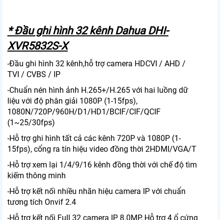
* Đầu ghi hình 32 kênh Dahua DHI-
XVR5832S-X
-Đầu ghi hình 32 kênh,hỗ trợ camera HDCVI / AHD /
TVI / CVBS / IP
-Chuẩn nén hình ảnh H.265+/H.265 với hai luồng dữ
liệu với độ phân giải 1080P (1-15fps),
1080N/720P/960H/D1/HD1/BCIF/CIF/QCIF
(1~25/30fps)
-Hỗ trợ ghi hình tất cả các kênh 720P và 1080P (1-
15fps), cổng ra tín hiệu video đồng thời 2HDMI/VGA/T
-Hỗ trợ xem lại 1/4/9/16 kênh đồng thời với chế độ tìm
kiếm thông minh
-Hỗ trợ kết nối nhiều nhãn hiệu camera IP với chuẩn
tương tích Onvif 2.4
-Hỗ trợ kết nối Full 32 camera IP 8.0MP, Hỗ trợ 4 ổ cứng