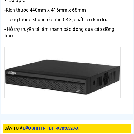
~ 55 độ C
-Kích thước 440mm x 416mm x 68mm
-Trọng lượng không ổ cứng 6KG, chất liệu kim loại.
- Hỗ trợ truyền tải âm thanh báo động qua cáp đồng
trục .
ĐÁNH GIÁ
ĐẦU GHI HÌNH DHI-XVR5832S-X