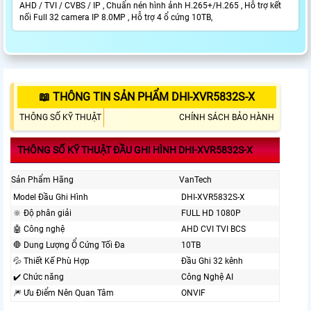
AHD / TVI / CVBS / IP , Chuẩn nén hình ảnh H.265+/H.265 , Hỗ trợ kết
nối Full 32 camera IP 8.0MP , Hỗ trợ 4 ổ cứng 10TB,
📖 THÔNG TIN SẢN PHẨM DHI-XVR5832S-X
THÔNG SỐ KỸ THUẬT
CHÍNH SÁCH BẢO HÀNH
THÔNG SỐ KỸ THUẬT ĐẦU GHI HÌNH DHI-XVR5832S-X
Sản Phẩm Hãng
VanTech
Model Đầu Ghi Hình
DHI-XVR5832S-X
🔆 Độ phân giải
FULL HD 1080P
🤖️ Công nghệ
AHD CVI TVI BCS
🛑 Dung Lượng Ổ Cứng Tối Đa
10TB
💦 Thiết Kế Phù Hợp
Đầu Ghi 32 kênh
✔️ Chức năng
Công Nghệ AI
🎆 Ưu Điểm Nên Quan Tâm
ONVIF