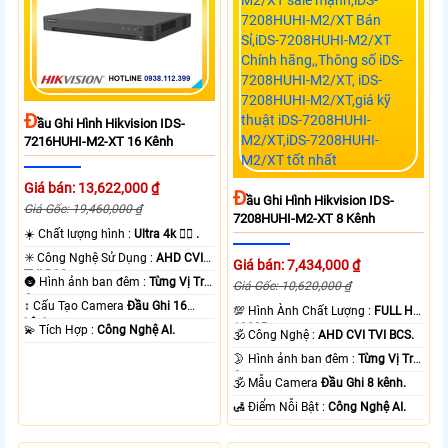
Đ
Ầu Ghi Hình Hikvision IDS-
7216HUHI-M2-XT 16 Kênh
Giá bán: 13,622,000 ₫
Đ
Ầu Ghi Hình Hikvision IDS-
Giá Gốc: 19,460,000 ₫
7208HUHI-M2-XT 8 Kênh
☀️ Chất lượng hình :
Ultra 4k 👍🏾 .
✳️ Công Nghệ Sử Dụng :
AHD CVI
Giá bán: 7,434,000 ₫
TVI BCS.
🌚 Hình ảnh ban đêm :
Từng Vị Trí
Giá Gốc: 10,620,000 ₫
Camera .
↕️ Cấu Tạo Camera
Đầu Ghi 16
💯 Hình Ành Chất Lượng :
FULL HD
kênh.
1080P .
️💫 Tích Hợp :
Công Nghệ AI.
🕉️ Công Nghệ :
AHD CVI TVI BCS.
🌛 Hình ảnh ban đêm :
Từng Vị Trí
Camera .
🕉️ Mẫu Camera
Đầu Ghi 8 kênh.
️🛃 Điểm Nỗi Bật :
Công Nghệ AI.