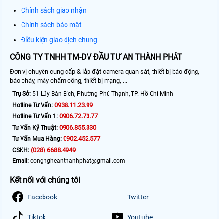
Chính sách giao nhận
Chính sách bảo mật
Điều kiện giao dịch chung
CÔNG TY TNHH TM-DV ĐẦU TƯ AN THÀNH PHÁT
Đơn vị chuyên cung cấp & lắp đặt camera quan sát, thiết bị báo động,
báo cháy, máy chấm công, thiết bị mạng, ...
Trụ Sở:
51 Lũy Bán Bích, Phường Phú Thạnh, TP. Hồ Chí Minh
0938.11.23.99
Hotline Tư Vấn:
0906.72.73.77
Hotline Tư Vấn 1:
0906.855.330
Tư Vấn Kỹ Thuật:
0902.452.577
Tư Vấn Mua Hàng:
(028) 6688.4949
CSKH:
Email:
congngheanthanhphat@gmail.com
Kết nối với chúng tôi
Facebook
Twitter
Tiktok
Youtube