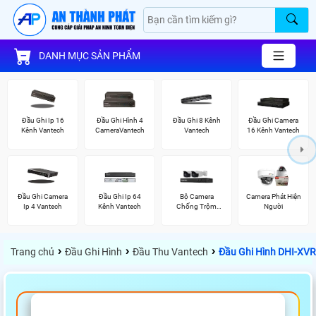
DANH MỤC SẢN PHẨM
Đầu Ghi Ip 16
Đầu Ghi Hình 4
Đầu Ghi 8 Kênh
Đầu Ghi Camera
Kênh Vantech
CameraVantech
Vantech
16 Kênh Vantech
Đầu Ghi Camera
Đầu Ghi Ip 64
Bộ Camera
Camera Phát Hiện
Ip 4 Vantech
Kênh Vantech
Chống Trộm
Người
Visioncop
›
›
›
Trang chủ
Đầu Ghi Hình
Đầu Thu Vantech
Đầu Ghi Hình DHI-XV