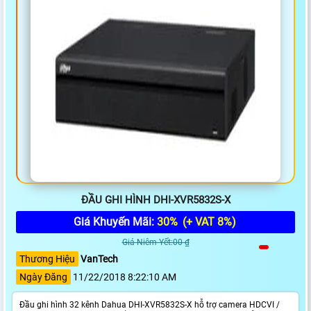
ĐẦU GHI HÌNH DHI-XVR5832S-X
Giá Khuyến Mãi:
30%
(+ VAT 8%)
Giá Niêm Yết:00 ₫
Thương Hiệu
VanTech
Ngày Đăng
11/22/2018 8:22:10 AM
Đầu ghi hình 32 kênh Dahua DHI-XVR5832S-X hỗ trợ camera HDCVI /