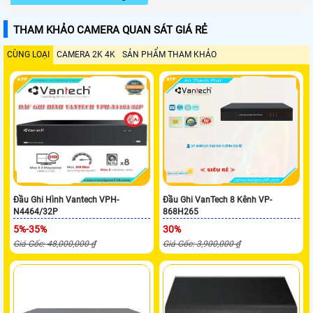
THAM KHẢO CAMERA QUAN SÁT GIÁ RẺ
CÙNG LOẠI
CAMERA 2K 4K
SẢN PHẨM THAM KHẢO
Đầu Ghi Hình Vantech VPH-
Đầu Ghi VanTech 8 Kênh VP-
N4464/32P
868H265
5%-35%
30%
Giá Gốc: 48,000,000 ₫
Giá Gốc: 3,900,000 ₫