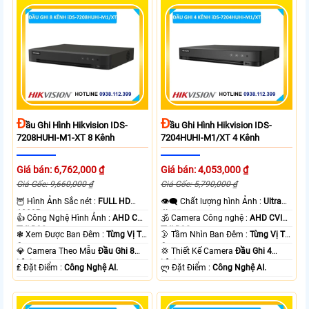
Đ
Đ
Ầu Ghi Hình Hikvision IDS-
Ầu Ghi Hình Hikvision IDS-
7208HUHI-M1-XT 8 Kênh
7204HUHI-M1/XT 4 Kênh
Giá bán: 6,762,000 ₫
Giá bán: 4,053,000 ₫
Giá Gốc: 9,660,000 ₫
Giá Gốc: 5,790,000 ₫
🦉 Hình Ảnh Sắc nét :
FULL HD
👁️‍🗨 Chất lượng hình Ảnh :
Ultra
1080P .
4k 👍🏾 .
👍 Công Nghệ Hình Ảnh :
AHD CVI
🕉️ Camera Công nghệ :
AHD CVI
TVI BCS.
TVI BCS.
❃ Xem Được Ban Đêm :
Từng Vị Trí
🌛 Tầm Nhìn Ban Đêm :
Từng Vị Trí
Camera .
Camera .
💎 Camera Theo Mẫu
Đầu Ghi 8
💢 Thiết Kế Camera
Đầu Ghi 4
kênh.
kênh.
️₤ Đặt Điểm :
Công Nghệ AI.
️ლ Đặt Điểm :
Công Nghệ AI.