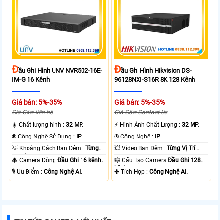
Đ
Đ
Ầu Ghi Hình UNV NVR502-16E-
Ầu Ghi Hình Hikvision DS-
IM-G 16 Kênh
96128NXI-S16R 8K 128 Kênh
Giá bán: 5%-35%
Giá bán: 5%-35%
Giá Gốc: liên hệ
Giá Gốc: Contact Us
☀️ Chất lượng hình :
32 MP.
️⚡ Hình Ành Chất Lượng :
32 MP.
®️ Công Nghệ Sử Dụng :
IP.
®️ Công Nghệ :
IP.
💡 Khoảng Cách Ban Đêm :
Từng
💥 Video Ban Đêm :
Từng Vị Trí
Vị Trí Camera .
Camera .
🐜 Camera Dòng
Đầu Ghi 16 kênh.
🎼️ Cấu Tạo Camera
Đầu Ghi 128
kênh.
️🎙 Ưu Điểm :
Công Nghệ AI.
️✤ Tích Hợp :
Công Nghệ AI.