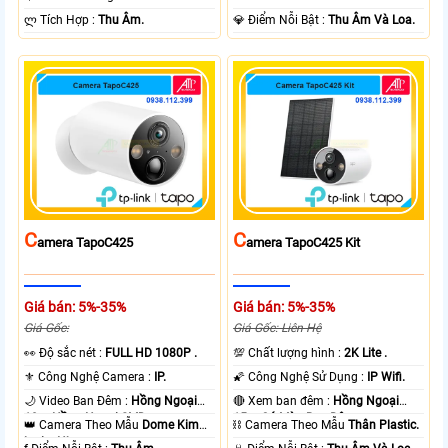
️ლ Tích Hợp :
Thu Âm.
️💎 Điểm Nỗi Bật :
Thu Âm Và Loa.
C
C
Amera TapoC425
Amera TapoC425 Kit
Giá bán: 5%-35%
Giá bán: 5%-35%
Giá Gốc:
Giá Gốc: Liên Hệ
️👀 Độ sắc nét :
FULL HD 1080P .
💯 Chất lượng hình :
2K Lite .
⚜️ Công Nghệ Camera :
IP.
🌠 Công Nghệ Sử Dụng :
IP Wifi.
🌙 Video Ban Đêm :
Hồng Ngoại
🔴 Xem ban đêm :
Hồng Ngoại
10m Hồng Ngoại SMD.
15m Có Màu Ban Ðêm.
👑 Camera Theo Mẫu
Dome Kim
⛓ Camera Theo Mẫu
Thân Plastic.
loại + Nhựa.