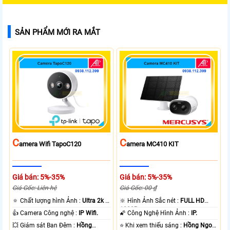
SẢN PHẨM MỚI RA MẮT
C
C
Amera Wifi TapoC120
Amera MC410 KIT
Giá bán: 5%-35%
Giá bán: 5%-35%
Giá Gốc: Liên hệ
Giá Gốc: 00 ₫
🔅 Chất lượng hình Ảnh :
Ultra 2k +
🔆 Hình Ảnh Sắc nét :
FULL HD
.
1080P .
👍 Camera Công nghệ :
IP Wifi.
🌠 Công Nghệ Hình Ảnh :
IP.
💥 Giám sát Ban Đêm :
Hồng
⭐ Khi xem thiếu sáng :
Hồng Ngoại