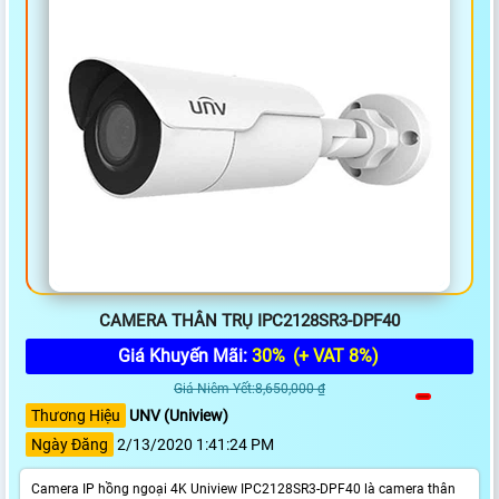
CAMERA THÂN TRỤ IPC2128SR3-DPF40
Giá Khuyến Mãi:
30%
(+ VAT 8%)
Giá Niêm Yết:8,650,000 ₫
Thương Hiệu
UNV (Uniview)
Ngày Đăng
2/13/2020 1:41:24 PM
Camera IP hồng ngoại 4K Uniview IPC2128SR3-DPF40 là camera thân