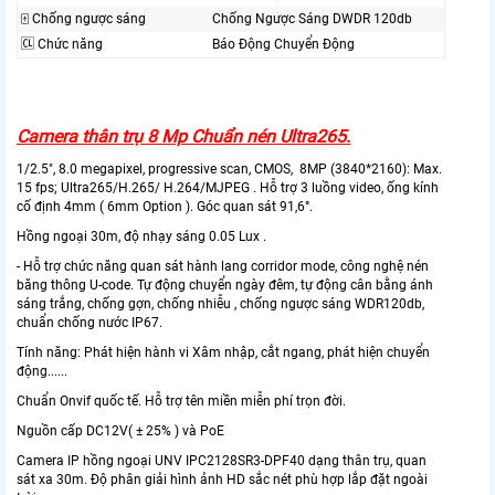
🀄 Chống ngược sáng
Chống Ngược Sáng DWDR 120db
🆑 Chức năng
Báo Động Chuyển Động
Camera thân trụ 8 Mp Chuẩn nén Ultra265.
1/2.5", 8.0 megapixel, progressive scan, CMOS, 8MP (3840*2160): Max.
15 fps; Ultra265/H.265/ H.264/MJPEG . Hỗ trợ 3 luồng video, ống kính
cố định 4mm ( 6mm Option ). Góc quan sát 91,6°.
Hồng ngoại 30m, độ nhạy sáng 0.05 Lux .
- Hỗ trợ chức năng quan sát hành lang corridor mode, công nghệ nén
băng thông U-code. Tự động chuyển ngày đêm, tự động cân bằng ánh
sáng trắng, chống gợn, chống nhiễu , chống ngược sáng WDR120db,
chuẩn chống nước IP67.
Tính năng: Phát hiện hành vi Xâm nhập, cắt ngang, phát hiện chuyển
động......
Chuẩn Onvif quốc tế. Hỗ trợ tên miền miễn phí trọn đời.
Nguồn cấp DC12V( ± 25% ) và PoE
Camera IP hồng ngoại UNV IPC2128SR3-DPF40 dạng thân trụ, quan
sát xa 30m. Độ phân giải hình ảnh HD sắc nét phù hợp lắp đặt ngoài