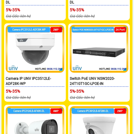
DL
DL
5%-35%
5%-35%
Giá Gốc: liên hệ
Giá Gốc: liên hệ
Camera IP UNV IPC3512LE-
Switch PoE UNV NSW2020-
ADF28K-WP
24T1GT1GC-LPOE-IN
5%-35%
5%-35%
Giá Gốc: liên hệ
Giá Gốc: liên hệ