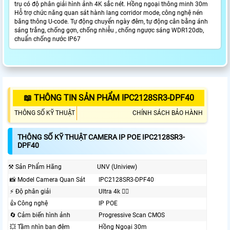
trụ có độ phân giải hình ảnh 4K sắc nét. Hồng ngoại thông minh 30m
Hỗ trợ chức năng quan sát hành lang corridor mode, công nghệ nén
băng thông U-code. Tự động chuyển ngày đêm, tự động cân bằng ánh
sáng trắng, chống gợn, chống nhiễu , chống ngược sáng WDR120db,
chuẩn chống nước IP67
📖 THÔNG TIN SẢN PHẨM IPC2128SR3-DPF40
THÔNG SỐ KỸ THUẬT
CHÍNH SÁCH BẢO HÀNH
THÔNG SỐ KỸ THUẬT CAMERA IP POE IPC2128SR3-
DPF40
⚒ Sản Phẩm Hãng
UNV (Uniview)
📸 Model Camera Quan Sát
IPC2128SR3-DPF40
️⚡ Độ phân giải
Ultra 4k 👍🏾
👍 Công nghệ
IP POE
🔄 Cảm biến hình ảnh
Progressive Scan CMOS
💥 Tầm nhìn ban đêm
Hồng Ngoại 30m