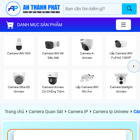
DANH MỤC SẢN PHẨM
Camera UNV 360
Camera UNV 4K
Camera Ai
Lắp Camera UNV
Siêu Nét
Uniview
Full Hd 1080P
Camera Ultra HD
Camera Uniview
Lắp Camera UNV
Camera Starlight
Uniview
Có Chống Trộm
Ghi Âm
Uniview
›
›
›
›
Trang chủ
Camera Quan Sát
Camera IP
Camera Ip Uniview
Ca