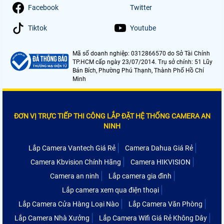
Facebook
Twitter
Tiktok
Youtube
Mã số doanh nghiệp: 0312866570 do Sở Tài Chính
TP.HCM cấp ngày 23/07/2014. Trụ sở chính: 51 Lũy
Bán Bích, Phường Phú Thạnh, Thành Phố Hồ Chí
Minh
ĐƠN VỊ TRỰC TIẾP THI CÔNG LẮP ĐẶT HỆ THỐNG CAMERA AN
NINH
Lắp Camera Vantech Giá Rẻ
Camera Dahua Giá Rẻ
Camera Kbvision Chính Hãng
Camera HIKVISION
Camera an ninh
Lắp camera gia đình
Lắp camera xem qua điện thoại
Lắp Camera Cửa Hàng Loại Nào
Lắp Camera Văn Phòng
Lắp Camera Nhà Xưởng
Lắp Camera Wifi Giá Rẻ Không Dây