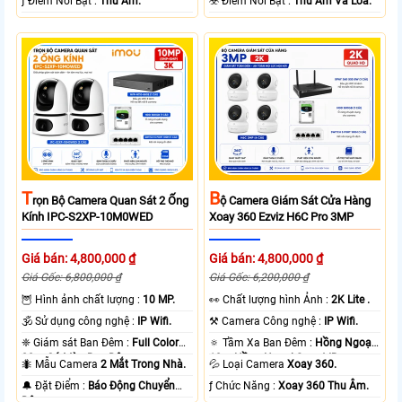
️ƒ Điểm Nỗi Bật :
Thu Âm.
️☣️ Điểm Nỗi Bật :
Thu Âm Và Loa.
T
B
Rọn Bộ Camera Quan Sát 2 Ống
Ộ Camera Giám Sát Cửa Hàng
Kính IPC-S2XP-10M0WED
Xoay 360 Ezviz H6C Pro 3MP
Giá bán: 4,800,000 ₫
Giá bán: 4,800,000 ₫
Giá Gốc: 6,800,000 ₫
Giá Gốc: 6,200,000 ₫
🦉 Hình ảnh chất lượng :
10 MP.
️👀 Chất lượng hình Ảnh :
2K Lite .
🕉️ Sử dụng công nghệ :
IP Wifi.
⚒ Camera Công nghệ :
IP Wifi.
❈ Giám sát Ban Đêm :
Full Color
🔅 Tầm Xa Ban Đêm :
Hồng Ngoại
20m Có Màu Ban Ðêm.
10m Hồng Ngoại Smart IR.
🐜 Mẫu Camera
2 Mắt Trong Nhà.
💦 Loại Camera
Xoay 360.
️🔔 Đặt Điểm :
Báo Động Chuyển
️ƒ Chức Năng :
Xoay 360 Thu Âm.
Động.