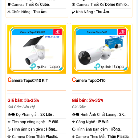
Ngoại 10m Hồng Ngoại SMD.
10m Hồng Ngoại SMD.
🛡 Camera Thiết Kế
Cube.
🕸️ Camera Thiết Kế
Dome Kim loại
+ Nhựa.
️☣️ Chức Năng :
Thu Âm.
️✔️ Khả Năng :
Thu Âm.
C
C
Amera TapoC410 KIT
Amera TapoC410
Giá bán: 5%-35%
Giá bán: 5%-35%
Giá Gốc: Liên Hệ
Giá Gốc:
👁️‍🗨 Độ Phân giải :
2K Lite .
👁️‍🗨 Hình Ành Chất Lượng :
2K
Lite .
⚜️ Tích hợp công nghệ :
IP Wifi.
⚜️ Công Nghệ :
IP Wifi.
🌛 Hình ảnh ban đêm :
Hồng
🌔 Hình ảnh ban đêm :
Hồng
Ngoại 10m Có Màu Ban Ðêm.
Ngoại 10m Có Màu Ban Ðêm.
💎 Camera Dòng
Thân Plastic.
❄ Camera Theo Mẫu
Thân Plastic.