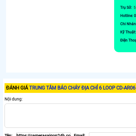
Trụ Sở:
5
Hotline: 
Chi Nhán
Kỹ Thuật
Điện Tho
ĐÁNH GIÁ
TRUNG TÂM BÁO CHÁY ĐỊA CHỈ 6 LOOP CD-AR06
Nội dung:
Tên:
Email: