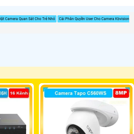
Đặt Camera Quan Sát Cho Trẻ Nhỏ
Cài Phân Quyền User Cho Camera Kbvision