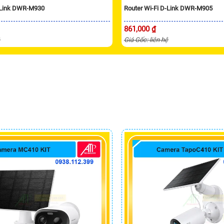
D-Link DWR-M930
Router Wi-Fi D-Link DWR-M905
861,000 ₫
ệ
Giá Gốc: liên hệ