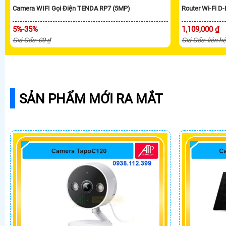
Camera WIFI Gọi Điện TENDA RP7 (5MP)
Router Wi-Fi 
5%-35%
1,109,000 ₫
Giá Gốc: 00 ₫
Giá Gốc: liên h
SẢN PHẨM MỚI RA MẮT