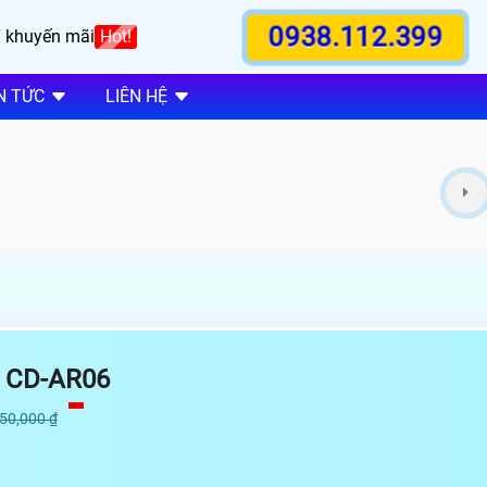
0938.112.399
 khuyến mãi
Hot!
N TỨC
LIÊN HỆ
 CD-AR06
250,000 ₫