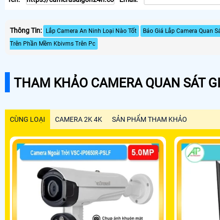
Thông Tin:
Lắp Camera An Ninh Loại Nào Tốt
Báo Giá Lắp Camera Quan Sá
Trên Phần Mềm Kbivms Trên Pc
THAM KHẢO CAMERA QUAN SÁT GI
CÙNG LOẠI
CAMERA 2K 4K
SẢN PHẨM THAM KHẢO