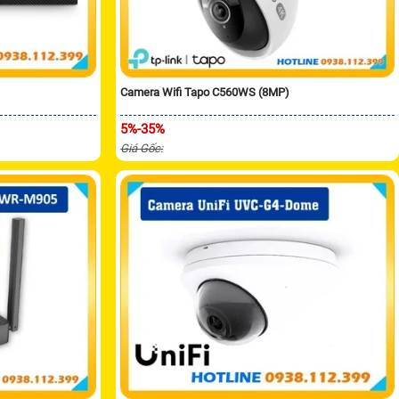
Camera Wifi Tapo C560WS (8MP)
5%-35%
Giá Gốc: