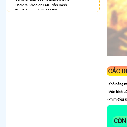
Camera Kbvision 360 Toàn Cảnh
Top 5 Camera Wifi 360 Tốt
Bán Camera Vantech 360
Lắp Camera Ezviz Xoay 360 Trong Nhà
Camera Dahua Xoay 360 Độ
Camera Kbone Xoay 360
LẮP CAMERA THEO NHU CẦU
Lắp Camera Văn Phòng Giá Rẻ
Lắp Camera Nhà Xưởng Giá Rẻ
Lắp Camera Gia Đình Giá Rẻ
Lắp Camera Kho Hàng Giá Rẻ
CÁC Đ
Lắp Camera Cửa Hàng Giá Rẻ
Lắp Camera Wifi Giá Rẻ Chính Hãng
- Khả năng m
Lắp Camera Công Trình Giá Rẻ
Camera 360 Giá Rẻ
- Màn hình LC
- Phím điều 
CÔN