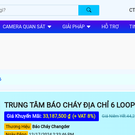
CT
CAMERA QUAN SÁT
GIẢI PHÁP
HỖ TRỢ
TI
6
TRUNG TÂM BÁO CHÁY ĐỊA CHỈ 6 LOOP
Giá Khuyến Mãi:
33,187,500 ₫
(+ VAT 8%)
Giá Niêm Yết:44,
Thương Hiệu
Báo Cháy Changder
Ngày Đăng
12/17/2024 2:33:46 PM