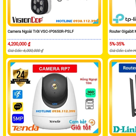
Camera Ngoài Trời VSC-IP0650R-PSLF
Router Gigabit
4,200,000 ₫
5%-35%
Giá Gốc: 6,000,000 ₫
Giá Gốc: Liên 