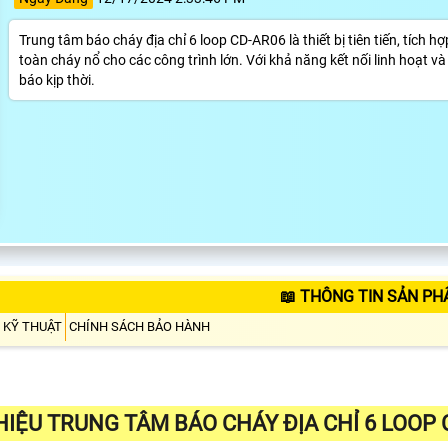
Trung tâm báo cháy địa chỉ 6 loop CD-AR06 là thiết bị tiên tiến, tích h
toàn cháy nổ cho các công trình lớn. Với khả năng kết nối linh hoạt v
báo kịp thời.
📖 THÔNG TIN SẢN PH
 KỸ THUẬT
CHÍNH SÁCH BẢO HÀNH
THIỆU TRUNG TÂM BÁO CHÁY ĐỊA CHỈ 6 LOOP