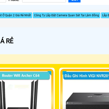
t Ở Quận 2 Giá Rẻ Nhất
Công Ty Lắp Đặt Camera Quan Sát Tại Lâm Đồng
Lắp 
Á RẺ