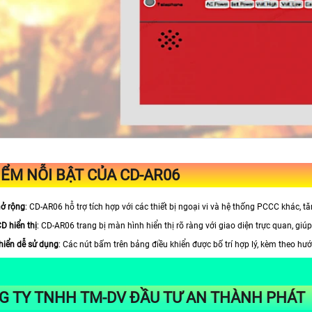
IỂM NỖI BẬT CỦA CD-AR06
ở rộng
: CD-AR06 hỗ trợ tích hợp với các thiết bị ngoại vi và hệ thống PCCC khác, t
D hiển thị
: CD-AR06 trang bị màn hình hiển thị rõ ràng với giao diện trực quan, gi
khiển dễ sử dụng
: Các nút bấm trên bảng điều khiển được bố trí hợp lý, kèm theo hướn
G TY TNHH TM-DV ĐẦU TƯ AN THÀNH PHÁT