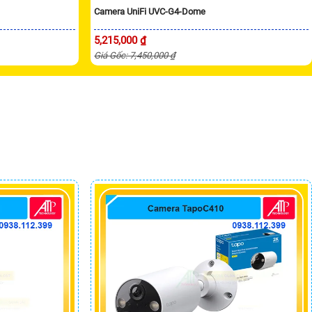
Camera UniFi UVC-G4-Dome
5,215,000 ₫
Giá Gốc: 7,450,000 ₫