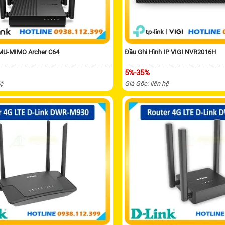
 MU-MIMO Archer C64
Đầu Ghi Hình IP VIGI NVR2016H
5%-35%
Hệ
Giá Gốc: liên hệ