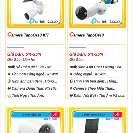
C
C
Amera TapoC410 KIT
Amera TapoC410
Giá bán: 5%-35%
Giá bán: 5%-35%
Giá Gốc: Liên Hệ
Giá Gốc:
👁️‍🗨 Độ Phân giải :
2K Lite .
👁️‍🗨 Hình Ành Chất Lượng :
2K
Lite .
⚜️ Tích hợp công nghệ :
IP Wifi.
⚜️ Công Nghệ :
IP Wifi.
🌛 Hình ảnh ban đêm :
Hồng
🌔 Hình ảnh ban đêm :
Hồng
Ngoại 10m Có Màu Ban Ðêm.
Ngoại 10m Có Màu Ban Ðêm.
💎 Camera Dòng
Thân Plastic.
❄ Camera Theo Mẫu
Thân
Plastic.
️ლ Tích Hợp :
Thu Âm.
️💎 Điểm Nỗi Bật :
Thu Âm Và Loa.