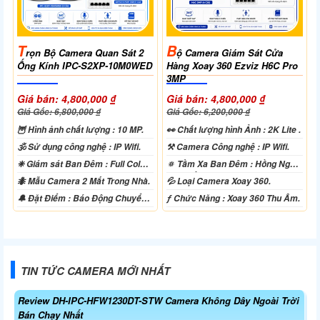
T
B
Rọn Bộ Camera Quan Sát 2
Ộ Camera Giám Sát Cửa
Ống Kính IPC-S2XP-10M0WED
Hàng Xoay 360 Ezviz H6C Pro
3MP
Giá bán: 4,800,000 ₫
Giá bán: 4,800,000 ₫
Giá Gốc: 6,800,000 ₫
Giá Gốc: 6,200,000 ₫
🦉 Hình ảnh chất lượng :
10 MP.
️👀 Chất lượng hình Ảnh :
2K Lite .
🕉️ Sử dụng công nghệ :
IP Wifi.
⚒ Camera Công nghệ :
IP Wifi.
❈ Giám sát Ban Đêm :
Full Color
🔅 Tầm Xa Ban Đêm :
Hồng Ngoại
20m Có Màu Ban Ðêm.
10m Hồng Ngoại Smart IR.
🐜 Mẫu Camera
2 Mắt Trong Nhà.
💦 Loại Camera
Xoay 360.
️🔔 Đặt Điểm :
Báo Động Chuyển
️ƒ Chức Năng :
Xoay 360 Thu Âm.
Động.
TIN TỨC CAMERA MỚI NHẤT
Review DH-IPC-HFW1230DT-STW Camera Không Dây Ngoài Trời
Bán Chạy Nhất