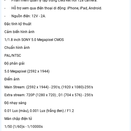
- Phần mềm quản lý tập trung CMS kết nối 128 camera.
- Hỗ trợ xem qua điện thoại di động: iPhone, iPad, Android.
- Nguồn điện: 12V - 2A.
Đặc tính kỹ thuật
Cảm biến hình ảnh
1/1.8 inch SONY 5.0 Megapixel CMOS
Chuẩn hình ảnh
PAL/NTSC
Độ phân giải
5.0 Megapixel (2592 x 1944)
Điểm ảnh
Main Stream: (2592 x 1944) - 25f/s; (1920 x 1080)-25f/s
Extra stream: 720P (1280 x 720) ; D1 (704 x 576) - 25f/s
Độ nhạy sáng
0.01 Lux (màu), 0.001 Lux (trắng đen) / F1.2
Màn chập điện tử
1/50 (1/60)s - 1/10000s