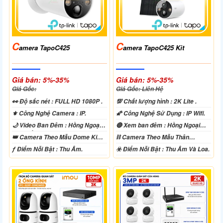
C
C
Amera TapoC425
Amera TapoC425 Kit
Giá bán: 5%-35%
Giá bán: 5%-35%
Giá Gốc:
Giá Gốc: Liên Hệ
️👀 Độ sắc nét :
FULL HD 1080P .
💯 Chất lượng hình :
2K Lite .
⚜️ Công Nghệ Camera :
IP.
🌠 Công Nghệ Sử Dụng :
IP Wifi.
🌙 Video Ban Đêm :
Hồng Ngoại
🔴 Xem ban đêm :
Hồng Ngoại
10m Hồng Ngoại SMD.
15m Có Màu Ban Ðêm.
👑 Camera Theo Mẫu
Dome Kim
⛓ Camera Theo Mẫu
Thân
loại + Nhựa.
Plastic.
️ƒ Điểm Nỗi Bật :
Thu Âm.
️☣️ Điểm Nỗi Bật :
Thu Âm Và Loa.