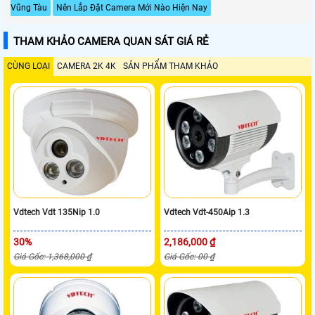
Vũng Tàu
Nên Lắp Đặt Camera Mới Nào Hiện Nay
THAM KHẢO CAMERA QUAN SÁT GIÁ RẺ
CÙNG LOẠI
CAMERA 2K 4K
SẢN PHẨM THAM KHẢO
Vdtech Vdt 135Nip 1.0
Vdtech Vdt-450Aip 1.3
30%
2,186,000 ₫
Giá Gốc: 1,368,000 ₫
Giá Gốc: 00 ₫