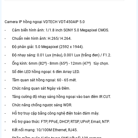
Camera IP hồng ngoại VDTECH VDT-450AIP 5.0
- Cảm biến hình ảnh: 1/1.8 inch SONY 5.0 Megapixel CMOS.
- Chuẩn nén hình ảnh: H.265/ H.264.
- Độ phân giải: 5.0 Megapixel (2592 x 1944).
- Độ nhạy sáng: 0.01 Lux (màu), 0.001 Lux (trắng đen) / F1.2.
- Ống kính: 6mm (82º) - 8mm (65º) - 12mm (47º) tùy chọn.
- Số đèn LED hồng ngoại: 6 đèn Array LED.
- Tầm quan sát hồng ngoại: 60 - 65 mét.
- Chức năng quan sát Ngày và Đêm.
- Tăng cường độ nhạy sáng hồng ngoại vào ban đêm IR CUT.
- Chức năng chống ngược sáng WDR.
- Hỗ trợ truy cập bằng công nghệ điện toán đám mây.
- Hỗ trợ giao thức: FTP, PPoE, DHCP, RTSP, UPnP, Email, NTP.
- Kết nối mạng: 10/100M Ethernet, RJ45.