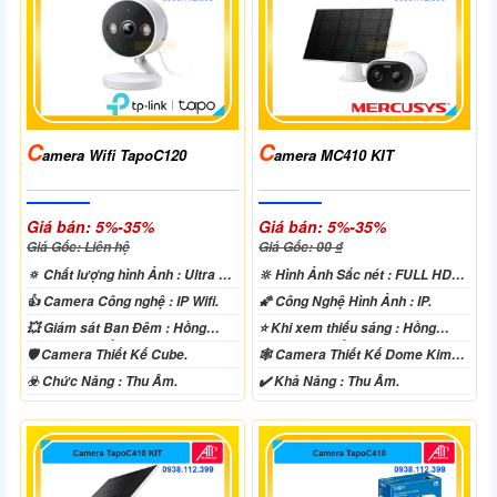
C
C
Amera Wifi TapoC120
Amera MC410 KIT
Giá bán: 5%-35%
Giá bán: 5%-35%
Giá Gốc: Liên hệ
Giá Gốc: 00 ₫
🔅 Chất lượng hình Ảnh :
Ultra 2k
🔆 Hình Ảnh Sắc nét :
FULL HD
+ .
1080P .
👍 Camera Công nghệ :
IP Wifi.
🌠 Công Nghệ Hình Ảnh :
IP.
💥 Giám sát Ban Đêm :
Hồng
⭐ Khi xem thiếu sáng :
Hồng
Ngoại 10m Hồng Ngoại SMD.
Ngoại 10m Hồng Ngoại SMD.
🛡 Camera Thiết Kế
Cube.
🕸️ Camera Thiết Kế
Dome Kim
loại + Nhựa.
️☣️ Chức Năng :
Thu Âm.
️✔️ Khả Năng :
Thu Âm.