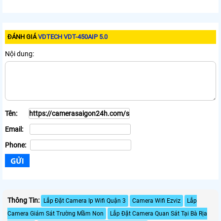
ĐÁNH GIÁ
VDTECH VDT-450AIP 5.0
Nội dung:
Tên:
Email:
Phone:
Thông Tin:
Lắp Đặt Camera Ip Wifi Quận 3
Camera Wifi Ezviz
Lắp
Camera Giám Sát Trường Mầm Non
Lắp Đặt Camera Quan Sát Tại Bà Rịa