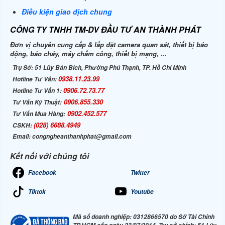
Điều kiện giao dịch chung
CÔNG TY TNHH TM-DV ĐẦU TƯ AN THÀNH PHÁT
Đơn vị chuyên cung cấp & lắp đặt camera quan sát, thiết bị báo
động, báo cháy, máy chấm công, thiết bị mạng, ...
Trụ Sở:
51 Lũy Bán Bích, Phường Phú Thạnh, TP. Hồ Chí Minh
0938.11.23.99
Hotline Tư Vấn:
0906.72.73.77
Hotline Tư Vấn 1:
0906.855.330
Tư Vấn Kỹ Thuật:
0902.452.577
Tư Vấn Mua Hàng:
(028) 6688.4949
CSKH:
Email:
congngheanthanhphat@gmail.com
Kết nối với chúng tôi
Facebook
Twitter
Tiktok
Youtube
Mã số doanh nghiệp: 0312866570 do Sở Tài Chính