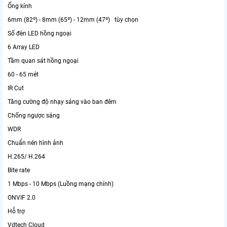
Ống kính
6mm (82º) - 8mm (65º) - 12mm (47º) tùy chọn
Số đèn LED hồng ngoại
6 Array LED
Tầm quan sát hồng ngoại
60 - 65 mét
IR Cut
Tăng cường độ nhạy sáng vào ban đêm
Chống ngược sáng
WDR
Chuẩn nén hình ảnh
H.265/ H.264
Bite rate
1 Mbps - 10 Mbps (Luồng mạng chính)
ONVIF 2.0
Hỗ trợ
Vdtech Cloud