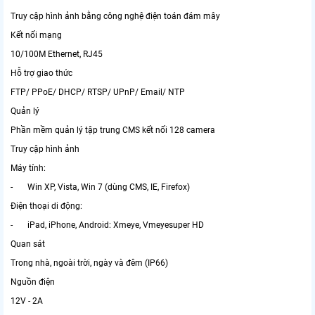
Truy cập hình ảnh bằng công nghệ điện toán đám mây
Kết nối mạng
10/100M Ethernet, RJ45
Hỗ trợ giao thức
FTP/ PPoE/ DHCP/ RTSP/ UPnP/ Email/ NTP
Quản lý
Phần mềm quản lý tập trung CMS kết nối 128 camera
Truy cập hình ảnh
Máy tính:
- Win XP, Vista, Win 7 (dùng CMS, IE, Firefox)
Điện thoại di động:
- iPad, iPhone, Android: Xmeye, Vmeyesuper HD
Quan sát
Trong nhà, ngoài trời, ngày và đêm (IP66)
Nguồn điện
12V - 2A