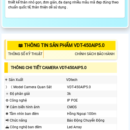
thiết kế thân nhỏ gọn, đơn giản, đa dạng nhiều mẫu mã đẹp đúng theo
chuẩn quốc tế, thân thiện dễ sử dụng .
📖 THÔNG TIN SẢN PHẨM VDT-450AIP5.0
THÔNG SỐ KỸ THUẬT
CHÍNH SÁCH BẢO HÀNH
THÔNG CHI TIẾT CAMERA VDT-450AIP5.0
⚜️ Sản Xuất
VDtech
》《 Model Camera Quan Sát
VDT-450AIP5.0
🔅 Độ phân giải
3k
⚙ Công nghệ
IP POE
🔰 Cảm biến hình ảnh
CMOS
❃ Tầm nhìn ban đêm
Hồng Ngoại 100m
📢 Chức năng
Báo Động Chuyển Động
🌄 Công nghệ ban đêm
Led Array