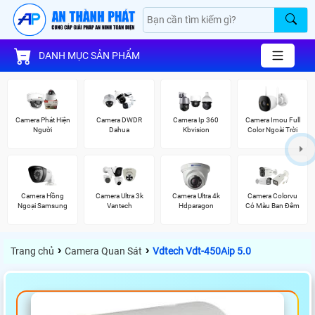
DANH MỤC SẢN PHẨM
Camera Phát Hiện
Camera DWDR
Camera Ip 360
Camera Imou Full
Người
Dahua
Kbvision
Color Ngoài Trời
Camera Hồng
Camera Ultra 3k
Camera Ultra 4k
Camera Colorvu
Ngoại Samsung
Vantech
Hdparagon
Có Màu Ban Đêm
›
›
Trang chủ
Camera Quan Sát
Vdtech Vdt-450Aip 5.0