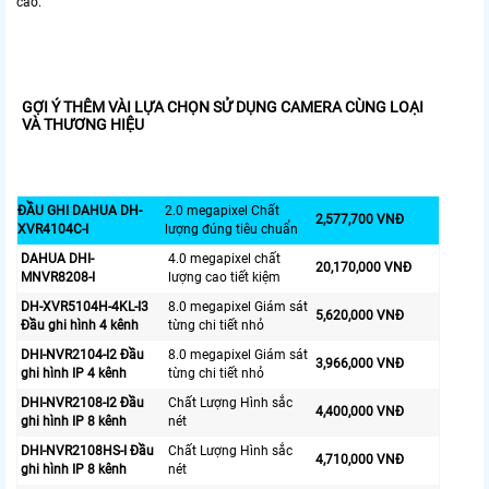
cao.
GỢI Ý THÊM VÀI LỰA CHỌN SỬ DỤNG CAMERA CÙNG LOẠI
VÀ THƯƠNG HIỆU
ĐẦU GHI DAHUA DH-
2.0 megapixel Chất
2,577,700 VNĐ
XVR4104C-I
lượng đúng tiêu chuẩn
DAHUA DHI-
4.0 megapixel chất
20,170,000 VNĐ
MNVR8208-I
lượng cao tiết kiệm
DH-XVR5104H-4KL-I3
8.0 megapixel Giám sát
5,620,000 VNĐ
Đầu ghi hình 4 kênh
từng chi tiết nhỏ
DHI-NVR2104-I2 Đầu
8.0 megapixel Giám sát
3,966,000 VNĐ
ghi hình IP 4 kênh
từng chi tiết nhỏ
DHI-NVR2108-I2 Đầu
Chất Lượng Hình sắc
4,400,000 VNĐ
ghi hình IP 8 kênh
nét
DHI-NVR2108HS-I Đầu
Chất Lượng Hình sắc
4,710,000 VNĐ
ghi hình IP 8 kênh
nét