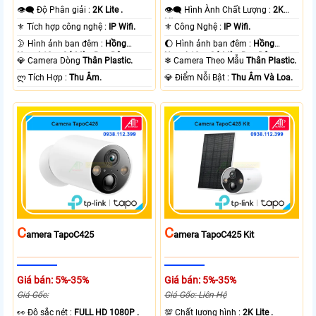
👁️‍🗨 Độ Phân giải :
2K Lite .
👁️‍🗨 Hình Ành Chất Lượng :
2K
Lite .
⚜️ Tích hợp công nghệ :
IP Wifi.
⚜️ Công Nghệ :
IP Wifi.
🌛 Hình ảnh ban đêm :
Hồng
🌔 Hình ảnh ban đêm :
Hồng
Ngoại 10m Có Màu Ban Ðêm.
Ngoại 10m Có Màu Ban Ðêm.
💎 Camera Dòng
Thân Plastic.
❄ Camera Theo Mẫu
Thân Plastic.
️ლ Tích Hợp :
Thu Âm.
️💎 Điểm Nỗi Bật :
Thu Âm Và Loa.
C
C
Amera TapoC425
Amera TapoC425 Kit
Giá bán: 5%-35%
Giá bán: 5%-35%
Giá Gốc:
Giá Gốc: Liên Hệ
️👀 Độ sắc nét :
FULL HD 1080P .
💯 Chất lượng hình :
2K Lite .