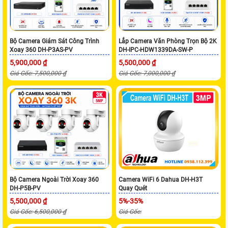
Bộ Camera Giám Sát Công Trình
Lắp Camera Văn Phòng Trọn Bộ 2K
Xoay 360 DH-P3AS-PV
DH-IPC-HDW1339DA-SW-P
5,900,000 ₫
5,500,000 ₫
Giá Gốc: 7,500,000 ₫
Giá Gốc: 7,000,000 ₫
Bộ Camera Ngoài Trời Xoay 360
Camera WiFi 6 Dahua DH-H3T
DH-P5B-PV
Quay Quét
5,500,000 ₫
5%-35%
Giá Gốc: 6,500,000 ₫
Giá Gốc: