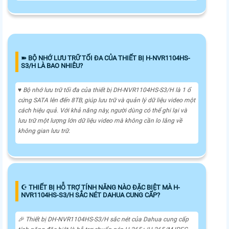
➽ BỘ NHỚ LƯU TRỮ TỐI ĐA CỦA THIẾT BỊ H-NVR1104HS-
S3/H LÀ BAO NHIÊU?
♥️ Bộ nhớ lưu trữ tối đa của thiết bị DH-NVR1104HS-S3/H là 1 ổ
cứng SATA lên đến 8TB, giúp lưu trữ và quản lý dữ liệu video một
cách hiệu quả. Với khả năng này, người dùng có thể ghi lại và
lưu trữ một lượng lớn dữ liệu video mà không cần lo lắng về
không gian lưu trữ.
☪ THIẾT BỊ HỖ TRỢ TÍNH NĂNG NÀO ĐẶC BIỆT MÀ H-
NVR1104HS-S3/H SẮC NÉT DAHUA CUNG CẤP?
️🎉 Thiết bị DH-NVR1104HS-S3/H sắc nét của Dahua cung cấp