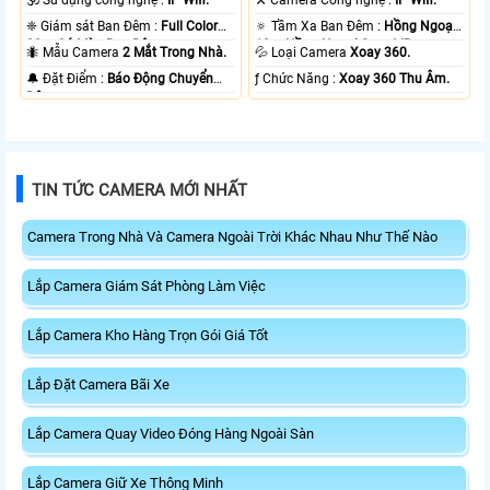
❈ Giám sát Ban Đêm :
Full Color
🔅 Tầm Xa Ban Đêm :
Hồng Ngoại
20m Có Màu Ban Ðêm.
10m Hồng Ngoại Smart IR.
🐜 Mẫu Camera
2 Mắt Trong Nhà.
💦 Loại Camera
Xoay 360.
️🔔 Đặt Điểm :
Báo Động Chuyển
️ƒ Chức Năng :
Xoay 360 Thu Âm.
Động.
TIN TỨC CAMERA MỚI NHẤT
Camera Trong Nhà Và Camera Ngoài Trời Khác Nhau Như Thế Nào
Lắp Camera Giám Sát Phòng Làm Việc
Lắp Camera Kho Hàng Trọn Gói Giá Tốt
Lắp Đặt Camera Bãi Xe
Lắp Camera Quay Video Đóng Hàng Ngoài Sàn
Lắp Camera Giữ Xe Thông Minh