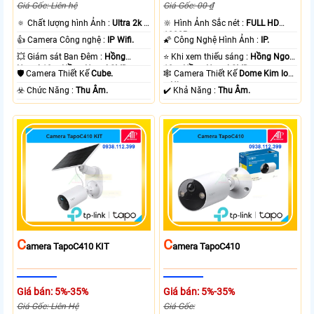
Giá Gốc: Liên hệ
Giá Gốc: 00 ₫
🔅 Chất lượng hình Ảnh :
Ultra 2k +
🔆 Hình Ảnh Sắc nét :
FULL HD
.
1080P .
👍 Camera Công nghệ :
IP Wifi.
🌠 Công Nghệ Hình Ảnh :
IP.
💥 Giám sát Ban Đêm :
Hồng
⭐ Khi xem thiếu sáng :
Hồng Ngoại
Ngoại 10m Hồng Ngoại SMD.
10m Hồng Ngoại SMD.
🛡 Camera Thiết Kế
Cube.
🕸️ Camera Thiết Kế
Dome Kim loại
+ Nhựa.
️☣️ Chức Năng :
Thu Âm.
️✔️ Khả Năng :
Thu Âm.
C
C
Amera TapoC410 KIT
Amera TapoC410
Giá bán: 5%-35%
Giá bán: 5%-35%
Giá Gốc: Liên Hệ
Giá Gốc: