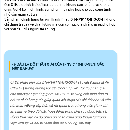
đến 8TB, giúp lưu trữ dữ liệu lâu dài mà không cần lo lắng về không
gian. Với 4 kênh ghi hình, sản phẩm này phù hợp cho các công trình
nhỏ cần giám sát an ninh.
Sản phẩm chính hãng tại An Thành Phát,
DH-NVR1104HS-S3/H
không
chỉ đáng tin cậy về chất lượng mà còn có mức giá phải chăng, phù hợp
với nhu cầu của người tiêu dùng.
📣 ĐÂU LÀ ĐỘ PHÂN GIẢI CỦA H-NVR1104HS-S3/H SẮC
NÉT DAHUA?
💞 Độ phân giải của DH-NVR1104HS-S3/H sắc nét Dahua là 4K
Ultra HD, tương đương với 3840x2160 pixel. Với độ phân giải
cao như vậy, hệ thống giám sát CCTV sẽ cung cấp hình ảnh rõ
nét và chất lượng tốt, giúp quan sát được các chi tiết nhỏ và sắc
nét hơn. ️⚡
Đẳng cấp hơn cả
rất quan trọng trong việc giám sát
an ninh và theo dõi các hoạt động trong khu vực được bảo vệ.
Đồng thời, việc có độ phân giải cao cũng giúp thuận lợi trong
việc xem lại và lưu trữ hình ảnh để sử dụng sau này.