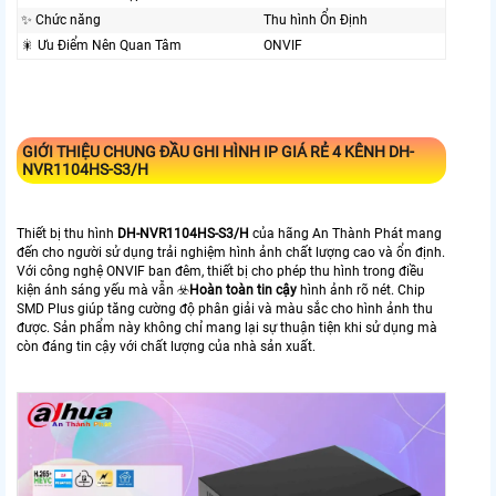
✨ Chức năng
Thu hình Ổn Định
🎇 Ưu Điểm Nên Quan Tâm
ONVIF
GIỚI THIỆU CHUNG ĐẦU GHI HÌNH IP GIÁ RẺ 4 KÊNH
DH-
NVR1104HS-S3/H
Thiết bị thu hình
DH-NVR1104HS-S3/H
của hãng An Thành Phát mang
đến cho người sử dụng trải nghiệm hình ảnh chất lượng cao và ổn định.
Với công nghệ ONVIF ban đêm, thiết bị cho phép thu hình trong điều
kiện ánh sáng yếu mà vẫn ☣️
Hoàn toàn tin cậy
hình ảnh rõ nét. Chip
SMD Plus giúp tăng cường độ phân giải và màu sắc cho hình ảnh thu
được. Sản phẩm này không chỉ mang lại sự thuận tiện khi sử dụng mà
còn đáng tin cậy với chất lượng của nhà sản xuất.