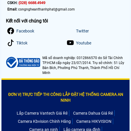
(028) 6688.4949
CSKH:
Email:
congngheanthanhphat@gmail.com
Kết nối với chúng tôi
Facebook
Twitter
Tiktok
Youtube
Mã số doanh nghiệp: 0312866570 do Sở Tài Chính
TP.HCM cấp ngày 23/07/2014. Trụ sở chính: 51 Lũy
Bán Bích, Phường Phú Thạnh, Thành Phố Hồ Chí
Minh
ĐƠN VỊ TRỰC TIẾP THI CÔNG LẮP ĐẶT HỆ THỐNG CAMERA AN
NINH
Lắp Camera Vantech Giá Rẻ
Camera Dahua Giá Rẻ
Camera Kbvision Chính Hãng
Camera HIKVISION
Camera an ninh
Lắp camera gia đình