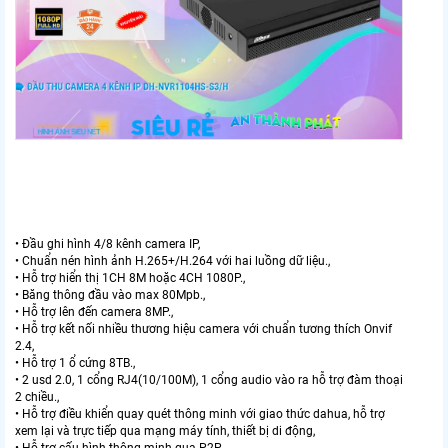
• Đầu ghi hình 4/8 kênh camera IP,
• Chuẩn nén hình ảnh H.265+/H.264 với hai luồng dữ liệu.,
• Hỗ trợ hiển thị 1CH 8M hoặc 4CH 1080P.,
• Băng thông đầu vào max 80Mpb.,
• Hỗ trợ lên đến camera 8MP.,
• Hỗ trợ kết nối nhiều thương hiệu camera với chuẩn tương thích Onvif
2.4,
• Hỗ trợ 1 ổ cứng 8TB.,
• 2 usd 2.0, 1 cổng RJ4(10/100M), 1 cổng audio vào ra hỗ trợ đàm thoại
2 chiều.,
• Hỗ trợ điều khiển quay quét thông minh với giao thức dahua, hỗ trợ
xem lại và trực tiếp qua mạng máy tính, thiết bị di động,
• Hỗ trợ cấu hình thông minh qua P2P.,