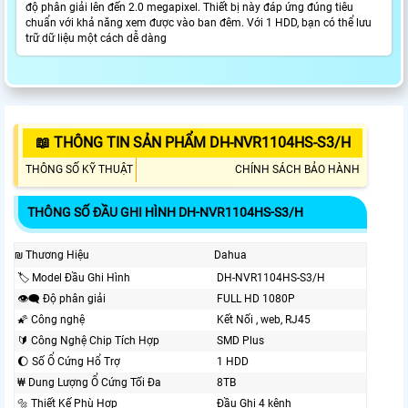
độ phân giải lên đến 2.0 megapixel. Thiết bị này đáp ứng đúng tiêu
chuẩn với khả năng xem được vào ban đêm. Với 1 HDD, bạn có thể lưu
trữ dữ liệu một cách dễ dàng
📖 THÔNG TIN SẢN PHẨM DH-NVR1104HS-S3/H
THÔNG SỐ KỸ THUẬT
CHÍNH SÁCH BẢO HÀNH
THÔNG SỐ ĐẦU GHI HÌNH DH-NVR1104HS-S3/H
₪ Thương Hiệu
Dahua
🏷 Model Đầu Ghi Hình
DH-NVR1104HS-S3/H
👁️‍🗨 Độ phân giải
FULL HD 1080P
🌠 Công nghệ
Kết Nối , web, RJ45
🔰 Công Nghệ Chip Tích Hợp
SMD Plus
🌔 Số Ổ Cứng Hổ Trợ
1 HDD
₩ Dung Lượng Ổ Cứng Tối Đa
8TB
🔩 Thiết Kế Phù Hợp
Đầu Ghi 4 kênh