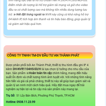
tính năng đặc biệt là hỗ trợ chuẩn nén H.265+/H.265/MJPEG.
Điểm nhấn ấn tượng là Hổ trợ giảm tải mạng và giữ cho video
đầu ra có chất lượng cao mà không tốn nhiều dung lượng lưu
trữ. 💫
Nét đặt trưng ngoài ra
NVR này cũng có khả năng hỗ trợ
04 kênh IP, tích hợp âm thanh và tín hiệu báo động, giúp quản lý
và giám sát hiệu quả hơn.
CÔNG TY TNHH TM-DV ĐẦU TƯ AN THÀNH PHÁT
Được phân phối bởi An Thành Phát, thiết bị thu hình đầu ghi IP 4
kênh
DH-NVR1104HS-S3/H
là lựa chọn lý tưởng cho nhu cầu của
bạn. Sản phẩm ☣️
Hoàn toàn tin cậy
chính hãng, mang đến hiệu
suất ổn định và chất lượng hình ảnh tuyệt vời. Với những tính năng
tiên tiến và giá cả phải chăng, thiết bị này sẽ giúp bạn giám sát và
quản lý an ninh một cách hiệu quả. Hãy đặt mua ngay để trải
nghiệm sự tiện lợi và tin cậy mà sản phẩm này mang lại.
Trụ Sở:
51 Lũy Bán Bích, Phường Phú Thạnh, TP.HCM
Hotline: 0938.11.23.99