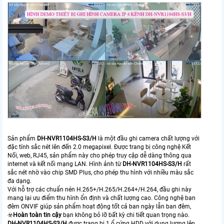
Sản phẩm
DH-NVR1104HS-S3/H
là một đầu ghi camera chất lượng với
đặc tính sắc nét lên đến 2.0 megapixel. Được trang bị công nghệ Kết
Nối, web, RJ45, sản phẩm này cho phép truy cập dễ dàng thông qua
internet và kết nối mạng LAN. Hình ảnh từ
DH-NVR1104HS-S3/H
rất
sắc nét nhờ vào chip SMD Plus, cho phép thu hình với nhiều màu sắc
đa dạng.
Với hỗ trợ các chuẩn nén H.265+/H.265/H.264+/H.264, đầu ghi này
mang lại ưu điểm thu hình ổn định và chất lượng cao. Công nghệ ban
đêm ONVIF giúp sản phẩm hoạt động tốt cả ban ngày lẫn ban đêm,
☣️
Hoàn toàn tin cậy
bạn không bỏ lỡ bất kỳ chi tiết quan trọng nào.
DH-NVR1104HS-S3/H
được trang bị 1 ổ cứng HDD với dung lượng lên