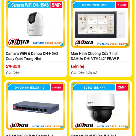
Camera WiFi 6 Dahua DH-H5AS
Màn Hình Chuông Cửa 7inch
Quay Quét Trong Nhà
DAHUA DHI-VTH2421FB/W-P
5%-35%
Liên hệ
Giá Gốc:
Giá Gốc: Liên hệ