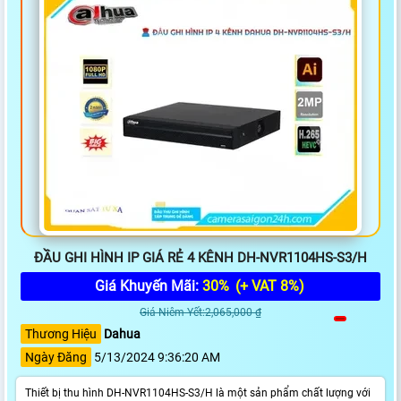
ĐẦU GHI HÌNH IP GIÁ RẺ 4 KÊNH DH-NVR1104HS-S3/H
Giá Khuyến Mãi:
30%
(+ VAT 8%)
Giá Niêm Yết:2,065,000 ₫
Thương Hiệu
Dahua
Ngày Đăng
5/13/2024 9:36:20 AM
Thiết bị thu hình DH-NVR1104HS-S3/H là một sản phẩm chất lượng với