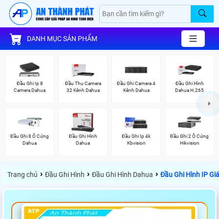
DANH MỤC SẢN PHẨM
Đầu Ghi Ip 8
Đầu Thu Camera
Đầu Ghi Camera 4
Đầu Ghi Hình
Camera Dahua
32 Kênh Dahua
Kênh Dahua
Dahua H.265
Đầu Ghi 8 Ổ Cứng
Đầu Ghi Hình
Đầu Ghi Ip 4k
Đầu Ghi 2 Ổ Cứng
Dahua
Dahua
Kbvision
Hikvision
›
›
›
Trang chủ
Đầu Ghi Hình
Đầu Ghi Hình Dahua
Đầu Ghi Hình IP G