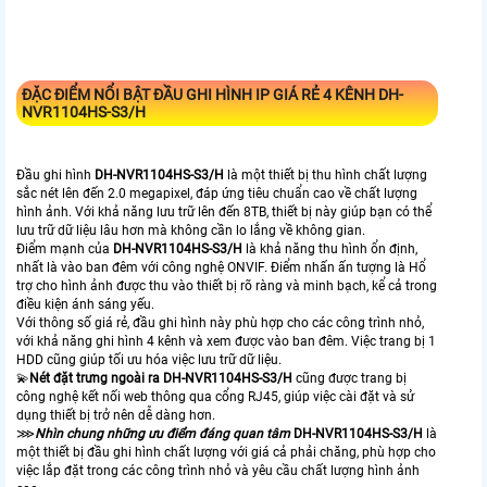
ĐẶC ĐIỂM NỔI BẬT ĐẦU GHI HÌNH IP GIÁ RẺ 4 KÊNH
DH-
NVR1104HS-S3/H
Đầu ghi hình
DH-NVR1104HS-S3/H
là một thiết bị thu hình chất lượng
sắc nét lên đến 2.0 megapixel, đáp ứng tiêu chuẩn cao về chất lượng
hình ảnh. Với khả năng lưu trữ lên đến 8TB, thiết bị này giúp bạn có thể
lưu trữ dữ liệu lâu hơn mà không cần lo lắng về không gian.
Điểm mạnh của
DH-NVR1104HS-S3/H
là khả năng thu hình ổn định,
nhất là vào ban đêm với công nghệ ONVIF. Điểm nhấn ấn tượng là Hổ
trợ cho hình ảnh được thu vào thiết bị rõ ràng và minh bạch, kể cả trong
điều kiện ánh sáng yếu.
Với thông số giá rẻ, đầu ghi hình này phù hợp cho các công trình nhỏ,
với khả năng ghi hình 4 kênh và xem được vào ban đêm. Việc trang bị 1
HDD cũng giúp tối ưu hóa việc lưu trữ dữ liệu.
💫
Nét đặt trưng ngoài ra
DH-NVR1104HS-S3/H
cũng được trang bị
công nghệ kết nối web thông qua cổng RJ45, giúp việc cài đặt và sử
dụng thiết bị trở nên dễ dàng hơn.
⋙
Nhìn chung những ưu điểm đáng quan tâm
DH-NVR1104HS-S3/H
là
một thiết bị đầu ghi hình chất lượng với giá cả phải chăng, phù hợp cho
việc lắp đặt trong các công trình nhỏ và yêu cầu chất lượng hình ảnh