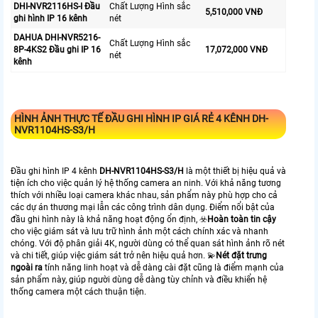
DHI-NVR2116HS-I Đầu
Chất Lượng Hình sắc
5,510,000 VNĐ
ghi hình IP 16 kênh
nét
DAHUA DHI-NVR5216-
Chất Lượng Hình sắc
8P-4KS2 Đầu ghi IP 16
17,072,000 VNĐ
nét
kênh
HÌNH ẢNH THỰC TẾ ĐẦU GHI HÌNH IP GIÁ RẺ 4 KÊNH
DH-
NVR1104HS-S3/H
Đầu ghi hình IP 4 kênh
DH-NVR1104HS-S3/H
là một thiết bị hiệu quả và
tiện ích cho việc quản lý hệ thống camera an ninh. Với khả năng tương
thích với nhiều loại camera khác nhau, sản phẩm này phù hợp cho cả
các dự án thương mại lẫn các công trình dân dụng. Điểm nổi bật của
đầu ghi hình này là khả năng hoạt động ổn định, ☣️
Hoàn toàn tin cậy
cho việc giám sát và lưu trữ hình ảnh một cách chính xác và nhanh
chóng. Với độ phân giải 4K, người dùng có thể quan sát hình ảnh rõ nét
và chi tiết, giúp việc giám sát trở nên hiệu quả hơn. 💫
Nét đặt trưng
ngoài ra
tính năng linh hoạt và dễ dàng cài đặt cũng là điểm mạnh của
sản phẩm này, giúp người dùng dễ dàng tùy chỉnh và điều khiển hệ
thống camera một cách thuận tiện.