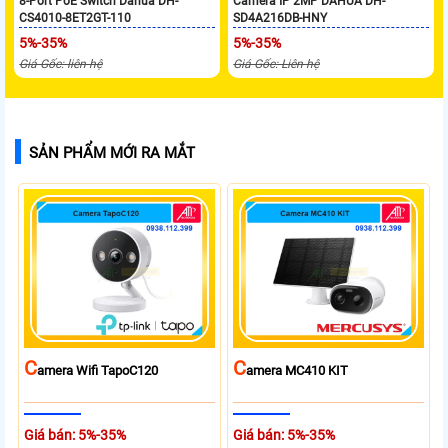
8-Port PoE Switch Dahua DH-
Camera IP 2MP DAHUA DH-
CS4010-8ET2GT-110
SD4A216DB-HNY
5%-35%
5%-35%
Giá Gốc: liên hệ
Giá Gốc: Liên hệ
SẢN PHẨM MỚI RA MẮT
C
C
Amera Wifi TapoC120
Amera MC410 KIT
Giá bán: 5%-35%
Giá bán: 5%-35%