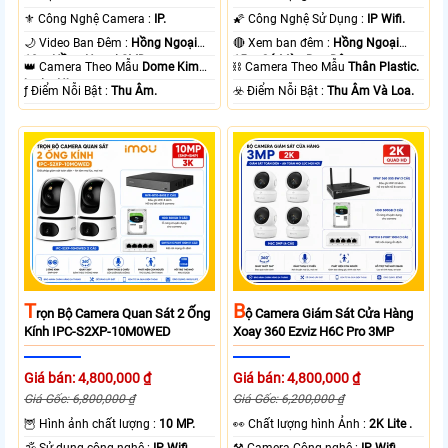
⚜️ Công Nghệ Camera :
IP.
🌠 Công Nghệ Sử Dụng :
IP Wifi.
🌙 Video Ban Đêm :
Hồng Ngoại
🔴 Xem ban đêm :
Hồng Ngoại
10m Hồng Ngoại SMD.
15m Có Màu Ban Ðêm.
👑 Camera Theo Mẫu
Dome Kim
⛓ Camera Theo Mẫu
Thân Plastic.
loại + Nhựa.
️ƒ Điểm Nỗi Bật :
Thu Âm.
️☣️ Điểm Nỗi Bật :
Thu Âm Và Loa.
T
B
Rọn Bộ Camera Quan Sát 2 Ống
Ộ Camera Giám Sát Cửa Hàng
Kính IPC-S2XP-10M0WED
Xoay 360 Ezviz H6C Pro 3MP
Giá bán: 4,800,000 ₫
Giá bán: 4,800,000 ₫
Giá Gốc: 6,800,000 ₫
Giá Gốc: 6,200,000 ₫
🦉 Hình ảnh chất lượng :
10 MP.
️👀 Chất lượng hình Ảnh :
2K Lite .
🕉️ Sử dụng công nghệ :
IP Wifi.
⚒ Camera Công nghệ :
IP Wifi.