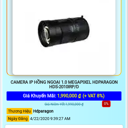
CAMERA IP HỒNG NGOẠI 1.0 MEGAPIXEL HDPARAGON
HDS-2010IRP/D
Giá Khuyến Mãi:
1,990,000 ₫
(+ VAT 8%)
0%
Giá Niêm Yết:1,990,000 ₫
Thương Hiệu
Hdparagon
Ngày Đăng
4/22/2020 9:39:27 AM