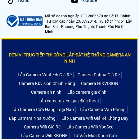
Tiktok
Youtube
Mã số doanh nghiệp: 0312866570 do Sở Tài Chính
TP.HCM cấp ngày 23/07/2014. Trụ sở chính: 51 Lũy
Bán Bích, Phường Phú Thạnh, Thành Phố Hồ Chí
Minh
ĐƠN VỊ TRỰC TIẾP THI CÔNG LẮP ĐẶT HỆ THỐNG CAMERA AN
NINH
Lắp Camera Vantech Giá Rẻ
Camera Dahua Giá Rẻ
Camera Kbvision Chính Hãng
Camera HIKVISION
Camera an ninh
Lắp camera gia đình
Lắp camera xem qua điện thoại
Lắp Camera Cửa Hàng Loại Nào
Lắp Camera Văn Phòng
Lắp Camera Nhà Xưởng
Lắp Camera Wifi Giá Rẻ Không Dây
Camera Wifi Giá Rẻ
Lắp Camera Wifi YooSee
Lắp Camera Wifi KBONE
Tư Vấn Mua Khóa Cửa