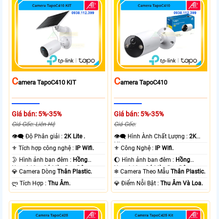
C
C
Amera TapoC410 KIT
Amera TapoC410
Giá bán: 5%-35%
Giá bán: 5%-35%
Giá Gốc: Liên Hệ
Giá Gốc:
👁️‍🗨 Độ Phân giải :
2K Lite .
👁️‍🗨 Hình Ành Chất Lượng :
2K
Lite .
⚜️ Tích hợp công nghệ :
IP Wifi.
⚜️ Công Nghệ :
IP Wifi.
🌛 Hình ảnh ban đêm :
Hồng
🌔 Hình ảnh ban đêm :
Hồng
Ngoại 10m Có Màu Ban Ðêm.
Ngoại 10m Có Màu Ban Ðêm.
💎 Camera Dòng
Thân Plastic.
❄ Camera Theo Mẫu
Thân Plastic.
️ლ Tích Hợp :
Thu Âm.
️💎 Điểm Nỗi Bật :
Thu Âm Và Loa.