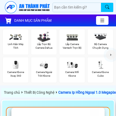
DANH MỤC SẢN PHẨM
Linh Kiện Máy
Lắp Trọn Bộ
Lắp Camera
Bộ Camera
Tính
Camera Dahua
Vantech Trọn Bộ
Chuyên Dụng
Camera Kbone
Camera Ngoài
Camera Wifi
Camera Kbone
Xoay 360
Trời Kbone
Kbone
Cube
›
›
Trang chủ
Thiết Bị Công Nghệ
Camera Ip Hồng Ngoại 1.0 Megapi