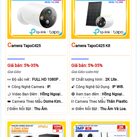
C
C
Amera TapoC425
Amera TapoC425 Kit
Giá bán: 5%-35%
Giá bán: 5%-35%
Giá Gốc:
Giá Gốc: Liên Hệ
️👀 Độ sắc nét :
FULL HD 1080P .
💯 Chất lượng hình :
2K Lite .
⚜️ Công Nghệ Camera :
IP.
🌠 Công Nghệ Sử Dụng :
IP Wifi.
🌙 Video Ban Đêm :
Hồng Ngoại
🔴 Xem ban đêm :
Hồng Ngoại
10m Hồng Ngoại SMD.
15m Có Màu Ban Ðêm.
👑 Camera Theo Mẫu
Dome Kim
⛓ Camera Theo Mẫu
Thân Plastic.
loại + Nhựa.
️ƒ Điểm Nỗi Bật :
Thu Âm.
️☣️ Điểm Nỗi Bật :
Thu Âm Và Loa.