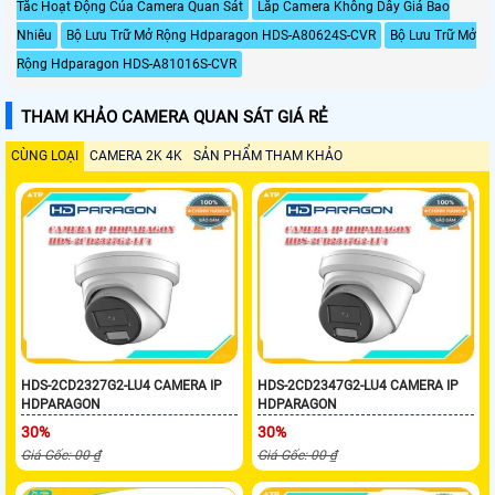
Tắc Hoạt Động Của Camera Quan Sát
Lắp Camera Không Dây Giá Bao
Nhiêu
Bộ Lưu Trữ Mở Rộng Hdparagon HDS-A80624S-CVR
Bộ Lưu Trữ Mở
Rộng Hdparagon HDS-A81016S-CVR
THAM KHẢO CAMERA QUAN SÁT GIÁ RẺ
CÙNG LOẠI
CAMERA 2K 4K
SẢN PHẨM THAM KHẢO
HDS-2CD2327G2-LU4 CAMERA IP
HDS-2CD2347G2-LU4 CAMERA IP
HDPARAGON
HDPARAGON
30%
30%
Giá Gốc: 00 ₫
Giá Gốc: 00 ₫