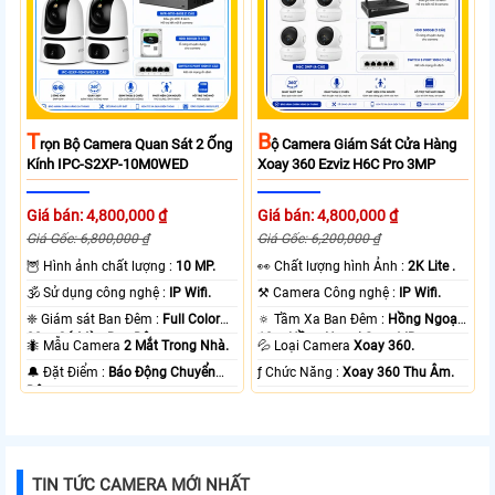
T
B
Rọn Bộ Camera Quan Sát 2 Ống
Ộ Camera Giám Sát Cửa Hàng
Kính IPC-S2XP-10M0WED
Xoay 360 Ezviz H6C Pro 3MP
Giá bán: 4,800,000 ₫
Giá bán: 4,800,000 ₫
Giá Gốc: 6,800,000 ₫
Giá Gốc: 6,200,000 ₫
🦉 Hình ảnh chất lượng :
10 MP.
️👀 Chất lượng hình Ảnh :
2K Lite .
🕉️ Sử dụng công nghệ :
IP Wifi.
⚒ Camera Công nghệ :
IP Wifi.
❈ Giám sát Ban Đêm :
Full Color
🔅 Tầm Xa Ban Đêm :
Hồng Ngoại
20m Có Màu Ban Ðêm.
10m Hồng Ngoại Smart IR.
🐜 Mẫu Camera
2 Mắt Trong Nhà.
💦 Loại Camera
Xoay 360.
️🔔 Đặt Điểm :
Báo Động Chuyển
️ƒ Chức Năng :
Xoay 360 Thu Âm.
Động.
TIN TỨC CAMERA MỚI NHẤT