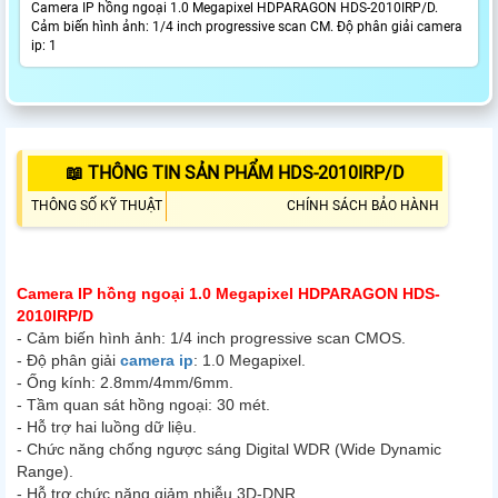
Camera IP hồng ngoại 1.0 Megapixel HDPARAGON HDS-2010IRP/D.
Cảm biến hình ảnh: 1/4 inch progressive scan CM. Độ phân giải camera
ip: 1
📖 THÔNG TIN SẢN PHẨM HDS-2010IRP/D
THÔNG SỐ KỸ THUẬT
CHÍNH SÁCH BẢO HÀNH
Camera IP hồng ngoại 1.0 Megapixel HDPARAGON HDS-
2010IRP/D
- Cảm biến hình ảnh: 1/4 inch progressive scan CMOS.
- Độ phân giải
camera ip
: 1.0 Megapixel.
- Ống kính: 2.8mm/4mm/6mm.
- Tầm quan sát hồng ngoại: 30 mét.
- Hỗ trợ hai luồng dữ liệu.
- Chức năng chống ngược sáng Digital WDR (Wide Dynamic
Range).
- Hỗ trợ chức năng giảm nhiễu 3D-DNR.