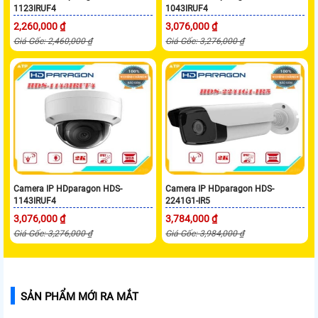
1123IRUF4
1043IRUF4
2,260,000 ₫
3,076,000 ₫
Giá Gốc: 2,460,000 ₫
Giá Gốc: 3,276,000 ₫
Camera IP HDparagon HDS-
Camera IP HDparagon HDS-
1143IRUF4
2241G1-IR5
3,076,000 ₫
3,784,000 ₫
Giá Gốc: 3,276,000 ₫
Giá Gốc: 3,984,000 ₫
SẢN PHẨM MỚI RA MẮT