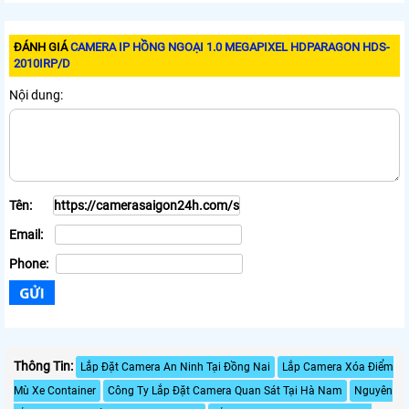
ĐÁNH GIÁ
CAMERA IP HỒNG NGOẠI 1.0 MEGAPIXEL HDPARAGON HDS-
2010IRP/D
Nội dung:
Tên:
Email:
Phone:
Thông Tin:
Lắp Đặt Camera An Ninh Tại Đồng Nai
Lắp Camera Xóa Điểm
Mù Xe Container
Công Ty Lắp Đặt Camera Quan Sát Tại Hà Nam
Nguyên