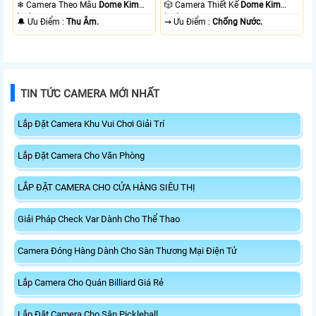
❄ Camera Theo Mẫu
Dome Kim
🎲 Camera Thiết Kế
Dome Kim
loại.
loại.
️🔔 Ưu Điểm :
Thu Âm.
️⇝ Ưu Điểm :
Chống Nước.
TIN TỨC CAMERA MỚI NHẤT
Lắp Đặt Camera Khu Vui Chơi Giải Trí
Lắp Đặt Camera Cho Văn Phòng
LẮP ĐẶT CAMERA CHO CỬA HÀNG SIÊU THỊ
Giải Pháp Check Var Dành Cho Thể Thao
Camera Đóng Hàng Dành Cho Sàn Thương Mại Điện Tử
Lắp Camera Cho Quán Billiard Giá Rẻ
Lắp Đặt Camera Cho Sân Pickleball