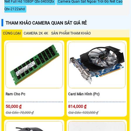
Nét Full Hd 1080P Qtx-3403Qtx
Camera Quan Sát Ngoài Trời Độ Nét Cao
Qtx-2122ahd
THAM KHẢO CAMERA QUAN SÁT GIÁ RẺ
CÙNG LOẠI
CAMERA 2K 4K
SẢN PHẨM THAM KHẢO
Ram Cho Pc
Card Màn Hình (Pc)
50,000 ₫
814,000 ₫
Giá Gốc: 70,000 ₫
Giá Gốc: 920,000 ₫