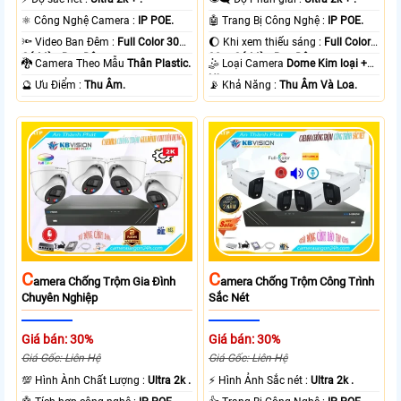
⚛️ Công Nghệ Camera :
IP POE.
🤖️ Trang Bị Công Nghệ :
IP POE.
🔦 Video Ban Đêm :
Full Color 30m
🌔 Khi xem thiếu sáng :
Full Color
Có Màu Ban Ðêm.
30m Có Màu Ban Ðêm.
🐉️ Camera Theo Mẫu
Thân Plastic.
🤹 Loại Camera
Dome Kim loại +
Nhựa.
️🔮 Ưu Điểm :
Thu Âm.
️📡 Khả Năng :
Thu Âm Và Loa.
C
C
Amera Chống Trộm Gia Đình
Amera Chống Trộm Công Trình
Chuyên Nghiệp
Sắc Nét
Giá bán: 30%
Giá bán: 30%
Giá Gốc: Liên Hệ
Giá Gốc: Liên Hệ
💯 Hình Ành Chất Lượng :
Ultra 2k .
️⚡ Hình Ảnh Sắc nét :
Ultra 2k .