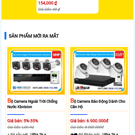
154,000 ₫
Giá Gốc: 00 ₫
SẢN PHẨM MỚI RA MẮT
B
B
Ộ Camera Ngoài Trời Chống
Ộ Camera Báo Động Dành Cho
Nước Kbvision
Căn Hộ
Giá bán: 5%-35%
Giá bán: 6.900.000đ
Giá Gốc: Liên Hệ
Giá Gốc: 8.000.000đ
️⚡ Độ sắc nét :
Ultra 2k + .
👁️‍🗨 Độ Phân giải :
Ultra 2k + .