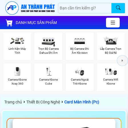
DANH MỤC SẢN PHẨM
Linh Kiện Máy
Trọn Bộ Camera
Bộ Camera Ghi
Lắp Camera Trọn
Tính
Dahua Ghi Âm
Âm Kbvision
Bộ Giá Rẻ
Camera Kbone
Camera Kbone
Camera Ngoài
Camera Wifi
Xoay 360
Cube
Trời Kbone
Kbone
›
›
Trang chủ
Thiết Bị Công Nghệ
Card Màn Hình (Pc)