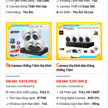
💥 Khi xem thiếu sáng :
Full Color
🌙 Khoảng Cách Ban Đêm :
Full
50m Hồng Ngoại SMD.
Color 30m Có Màu Ban Ðêm.
💢 Camera Dòng
Thân Kim loại.
🔩 Camera Thiết Kế
Xoay 360.
️ƒ Khả Năng :
Thu Âm.
️♚ Ưu Điểm :
Thu Âm Và Loa.
B
C
Ộ Camera Chống Trộm Gia Đình
Amera Gia Đình Báo Động
Chống Trộm
Giá bán: 9,819,200 ₫
Giá bán: 5,297,600 ₫
Giá Gốc: 15,440,000 ₫
Giá Gốc: 7,320,000 ₫
🦉 Hình Ành Chất Lượng :
FULL HD
🔅 Độ Phân giải :
FULL HD 1080P .
1080P .
⚛️ Tích hợp công nghệ :
IP POE.
⚒ Công Nghệ Camera :
AHD CVI
TVI BCS.
🌙 Khoảng Cách Ban Đêm :
Full
❈ Khoảng Cách Ban Đêm :
Hồng
Color 20m Hồng Ngoại SMD.
Ngoại 10m Hồng Ngoại SMD.