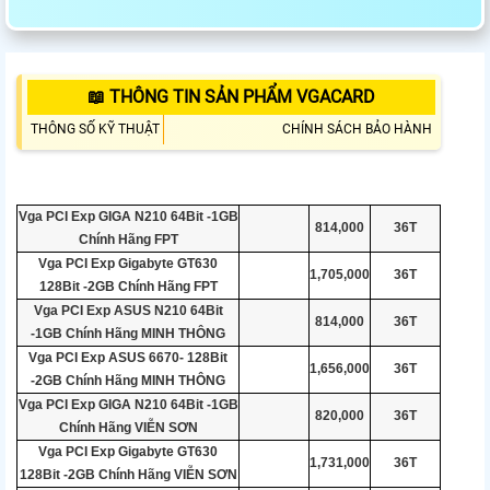
📖 THÔNG TIN SẢN PHẨM VGACARD
THÔNG SỐ KỸ THUẬT
CHÍNH SÁCH BẢO HÀNH
Vga PCI Exp GIGA N210 64Bit -1GB
814,000
36T
Chính Hãng FPT
Vga PCI Exp Gigabyte GT630
1,705,000
36T
128Bit -2GB Chính Hãng FPT
Vga PCI Exp ASUS N210 64Bit
814,000
36T
-1GB Chính Hãng MINH THÔNG
Vga PCI Exp ASUS 6670- 128Bit
1,656,000
36T
-2GB Chính Hãng MINH THÔNG
Vga PCI Exp GIGA N210 64Bit -1GB
820,000
36T
Chính Hãng VIỄN SƠN
Vga PCI Exp Gigabyte GT630
1,731,000
36T
128Bit -2GB Chính Hãng VIỄN SƠN