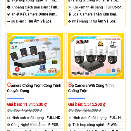
🤖️ Tích hợp công nghệ :
IP POE.
👍 Trang Bị Công Nghệ :
IP POE.
🌚 Khoảng Cách Ban Đêm :
Full
🔦 Khi xem thiếu sáng :
Full Color
Color 30m Hồng Ngoại SMD.
30m Hồng Ngoại SMD.
💎 Thiết Kế Camera
Dome Kim
🗜️ Loại Camera
Thân Kim loại.
loại.
️⇝ Ưu Điểm :
Thu Âm Và Loa.
️✤ Khả Năng :
Thu Âm Và Loa.
C
B
Amera Chống Trộm Công Trình
Ộ Camera Wifi Công Trình
Chuyên Dụng
Chống Trộm
Giá bán: 11,315,200 ₫
Giá bán: 5,515,200 ₫
Giá Gốc: 17,640,000 ₫
Giá Gốc: 7,640,000 ₫
️👀 Hình ảnh chất lượng :
FULL HD
🔅 Hình Ành Chất Lượng :
FULL HD
1080P .
1080P .
⚙ Công Nghệ Hình Ảnh :
IP POE.
🤖️ Tích hợp công nghệ :
IP Wifi.