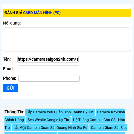
ĐÁNH GIÁ
CARD MÀN HÌNH (PC)
Nội dung:
Tên:
Email:
Phone:
Thông Tin:
Lắp Camera Wifi Quận Bình Thạnh Uy Tín
Camera Kbvision
Chính Hãng
Seo Webite Google Uy Tín
Hệ Thống Camera Cho Các Nhà
Trẻ
Lắp Đặt Camera Quan Sát Quảng Ninh Giá Rẻ
Camera Giám Sát Sieu