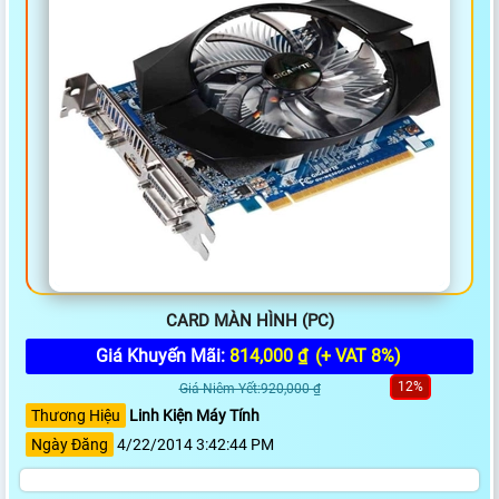
CARD MÀN HÌNH (PC)
Giá Khuyến Mãi:
814,000 ₫
(+ VAT 8%)
12%
Giá Niêm Yết:920,000 ₫
Thương Hiệu
Linh Kiện Máy Tính
Ngày Đăng
4/22/2014 3:42:44 PM