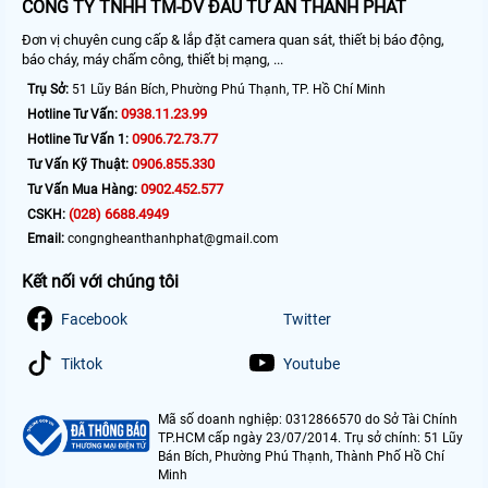
CÔNG TY TNHH TM-DV ĐẦU TƯ AN THÀNH PHÁT
Đơn vị chuyên cung cấp & lắp đặt camera quan sát, thiết bị báo động,
báo cháy, máy chấm công, thiết bị mạng, ...
Trụ Sở:
51 Lũy Bán Bích, Phường Phú Thạnh, TP. Hồ Chí Minh
0938.11.23.99
Hotline Tư Vấn:
0906.72.73.77
Hotline Tư Vấn 1:
0906.855.330
Tư Vấn Kỹ Thuật:
0902.452.577
Tư Vấn Mua Hàng:
(028) 6688.4949
CSKH:
Email:
congngheanthanhphat@gmail.com
Kết nối với chúng tôi
Facebook
Twitter
Tiktok
Youtube
Mã số doanh nghiệp: 0312866570 do Sở Tài Chính
TP.HCM cấp ngày 23/07/2014. Trụ sở chính: 51 Lũy
Bán Bích, Phường Phú Thạnh, Thành Phố Hồ Chí
Minh