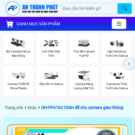
DANH MỤC SẢN PHẨM
Bộ Camera Dahua
Linh Kiện Máy
Trọn Bộ Camera
Lắp Camera Ip
Báo Động
Tính
Full HD
Full Color Dahua
Camera Thiết Kế
Đầu Ghi AI Dahua
Camera Năng
Camera Ip Thân
Nhựa Plastic
Lượng Mặt Trời
Full Color Dahua
Dahua
Dahua
›
›
Trang chủ
khác
DH-PFA162 Chân đế cho camera giao thông