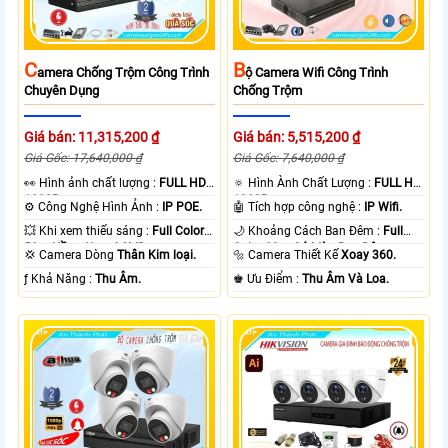
C
B
Amera Chống Trộm Công Trình
Ộ Camera Wifi Công Trình
Chuyên Dụng
Chống Trộm
Giá bán: 11,315,200 ₫
Giá bán: 5,515,200 ₫
Giá Gốc: 17,640,000 ₫
Giá Gốc: 7,640,000 ₫
️👀 Hình ảnh chất lượng :
FULL HD
🔅 Hình Ành Chất Lượng :
FULL HD
1080P .
1080P .
⚙ Công Nghệ Hình Ảnh :
IP POE.
🤖️ Tích hợp công nghệ :
IP Wifi.
💥 Khi xem thiếu sáng :
Full Color
🌙 Khoảng Cách Ban Đêm :
Full
50m Hồng Ngoại SMD.
Color 30m Có Màu Ban Ðêm.
💢 Camera Dòng
Thân Kim loại.
🔩 Camera Thiết Kế
Xoay 360.
️ƒ Khả Năng :
Thu Âm.
️♚ Ưu Điểm :
Thu Âm Và Loa.