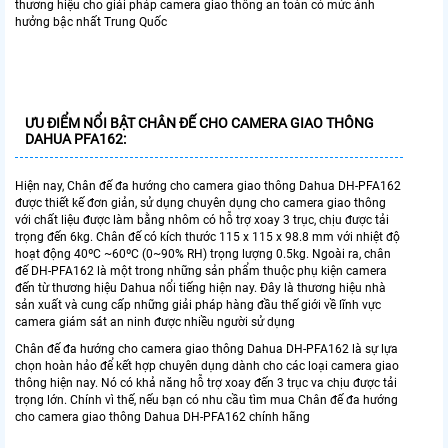
thương hiệu cho giải pháp camera giao thông an toàn có mức ảnh
hưởng bậc nhất Trung Quốc
ƯU ĐIỂM NỔI BẬT CHÂN ĐẾ CHO CAMERA GIAO THÔNG
DAHUA PFA162:
Hiện nay, Chân đế đa hướng cho camera giao thông Dahua DH-PFA162
được thiết kế đơn giản, sử dụng chuyên dụng cho camera giao thông
với chất liệu được làm bằng nhôm có hỗ trợ xoay 3 trục, chịu được tải
trọng đến 6kg. Chân đế có kích thước 115 x 115 x 98.8 mm với nhiệt độ
hoạt động 40ºC ~60ºC (0~90% RH) trọng lượng 0.5kg. Ngoài ra, chân
đế DH-PFA162 là một trong những sản phẩm thuộc phụ kiện camera
đến từ thương hiệu Dahua nổi tiếng hiện nay. Đây là thương hiệu nhà
sản xuất và cung cấp những giải pháp hàng đầu thế giới về lĩnh vực
camera giám sát an ninh được nhiều người sử dụng
Chân đế đa hướng cho camera giao thông Dahua DH-PFA162 là sự lựa
chọn hoàn hảo để kết hợp chuyên dụng dành cho các loại camera giao
thông hiện nay. Nó có khả năng hỗ trợ xoay đến 3 trục va chịu được tải
trọng lớn. Chính vì thế, nếu bạn có nhu cầu tìm mua Chân đế đa hướng
cho camera giao thông Dahua DH-PFA162 chính hãng