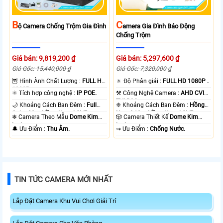
B
C
Ộ Camera Chống Trộm Gia Đình
Amera Gia Đình Báo Động
Chống Trộm
Giá bán: 9,819,200 ₫
Giá bán: 5,297,600 ₫
Giá Gốc: 15,440,000 ₫
Giá Gốc: 7,320,000 ₫
🦉 Hình Ành Chất Lượng :
FULL HD
🔅 Độ Phân giải :
FULL HD 1080P .
1080P .
⚛️ Tích hợp công nghệ :
IP POE.
⚒ Công Nghệ Camera :
AHD CVI
TVI BCS.
🌙 Khoảng Cách Ban Đêm :
Full
❈ Khoảng Cách Ban Đêm :
Hồng
Color 20m Hồng Ngoại SMD.
Ngoại 10m Hồng Ngoại SMD.
❄ Camera Theo Mẫu
Dome Kim
🎲 Camera Thiết Kế
Dome Kim
loại.
loại.
️🔔 Ưu Điểm :
Thu Âm.
️⇝ Ưu Điểm :
Chống Nước.
TIN TỨC CAMERA MỚI NHẤT
Lắp Đặt Camera Khu Vui Chơi Giải Trí