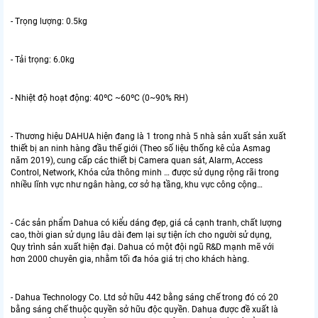
- Trọng lượng: 0.5kg
- Tải trọng: 6.0kg
- Nhiệt độ hoạt động: 40ºC ~60ºC (0~90% RH)
- Thương hiệu DAHUA hiện đang là 1 trong nhà 5 nhà sản xuất sản xuất
thiết bị an ninh hàng đầu thế giới (Theo số liệu thống kê của Asmag
năm 2019), cung cấp các thiết bị Camera quan sát, Alarm, Access
Control, Network, Khóa cửa thông minh … được sử dụng rộng rãi trong
nhiều lĩnh vực như ngân hàng, cơ sở hạ tầng, khu vực công cộng…
- Các sản phẩm Dahua có kiểu dáng đẹp, giá cả cạnh tranh, chất lượng
cao, thời gian sử dụng lâu dài đem lại sự tiện ích cho người sử dụng,
Quy trình sản xuất hiện đại. Dahua có một đội ngũ R&D mạnh mẽ với
hơn 2000 chuyên gia, nhằm tối đa hóa giá trị cho khách hàng.
- Dahua Technology Co. Ltd sở hữu 442 bằng sáng chế trong đó có 20
bằng sáng chế thuộc quyền sở hữu độc quyền. Dahua được đề xuất là