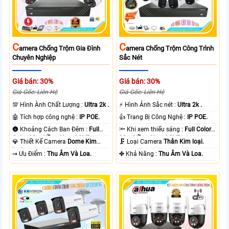
C
C
Amera Chống Trộm Gia Đình
Amera Chống Trộm Công Trình
Chuyên Nghiệp
Sắc Nét
Giá bán: 30%
Giá bán: 30%
Giá Gốc: Liên Hệ
Giá Gốc: Liên Hệ
💯 Hình Ành Chất Lượng :
Ultra 2k .
️⚡ Hình Ảnh Sắc nét :
Ultra 2k .
🤖️ Tích hợp công nghệ :
IP POE.
👍 Trang Bị Công Nghệ :
IP POE.
🌚 Khoảng Cách Ban Đêm :
Full
🔦 Khi xem thiếu sáng :
Full Color
Color 30m Hồng Ngoại SMD.
30m Hồng Ngoại SMD.
💎 Thiết Kế Camera
Dome Kim
🗜️ Loại Camera
Thân Kim loại.
loại.
️⇝ Ưu Điểm :
Thu Âm Và Loa.
️✤ Khả Năng :
Thu Âm Và Loa.