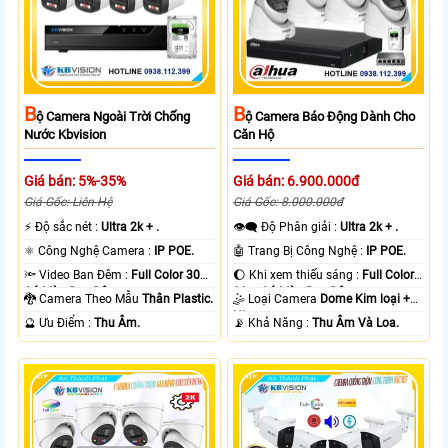
B
B
Ộ Camera Ngoài Trời Chống
Ộ Camera Báo Động Dành Cho
Nước Kbvision
Căn Hộ
Giá bán: 5%-35%
Giá bán: 6.900.000đ
Giá Gốc: Liên Hệ
Giá Gốc: 8.000.000đ
️⚡ Độ sắc nét :
Ultra 2k + .
👁️‍🗨 Độ Phân giải :
Ultra 2k + .
⚛️ Công Nghệ Camera :
IP POE.
🤖️ Trang Bị Công Nghệ :
IP POE.
🔦 Video Ban Đêm :
Full Color 30m
🌔 Khi xem thiếu sáng :
Full Color
Có Màu Ban Ðêm.
30m Có Màu Ban Ðêm.
🐉️ Camera Theo Mẫu
Thân Plastic.
🤹 Loại Camera
Dome Kim loại +
Nhựa.
️🔮 Ưu Điểm :
Thu Âm.
️📡 Khả Năng :
Thu Âm Và Loa.