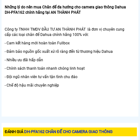
Những lý do nên mua Chân đế đa hướng cho camera giao thông Dahua
DH-PFA162 chính hãng tại AN THÀNH PHÁT
Công ty TNHH TMDV ĐẦU TƯ AN THÀNH PHÁT là đơn vị chuyên cung
cấp các loại chân đế Dahua chính hãng 100% với:
- Cam kết hàng mới hoàn toàn Fullbox
- Đảm bảo nguồn gốc xuất xứ rõ ràng đến từ thương hiệu Dahua
- Nhiều ưu đãi hấp dẫn
- Chính sách thanh toán nhanh chóng linh hoạt
- Đội ngũ nhân viên tư vấn tận tình chu đáo
- Chế độ hậu mãi chuyên nghiệp
ĐÁNH GIÁ
DH-PFA162 CHÂN ĐẾ CHO CAMERA GIAO THÔNG