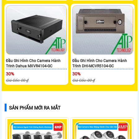
Đầu Ghi Hình Cho Camera Hành
Đầu Ghi Hình Cho Camera Hành
Trinh Dahua MXVR4104-GC
Trình DHI-MCVR5104-GC
30%
30%
Giá Gốc: 00 ₫
Giá Gốc: 00 ₫
SẢN PHẨM MỚI RA MẮT