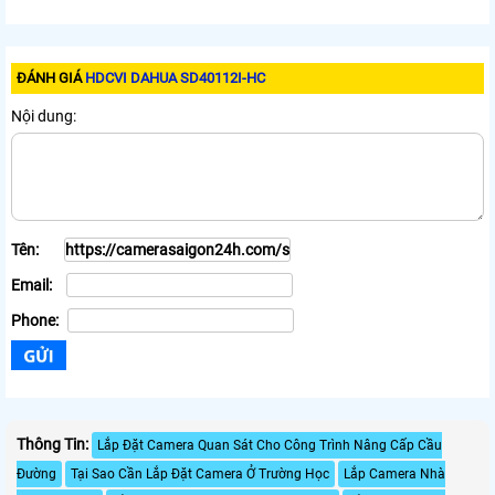
ĐÁNH GIÁ
HDCVI DAHUA SD40112I-HC
Nội dung:
Tên:
Email:
Phone:
Thông Tin:
Lắp Đặt Camera Quan Sát Cho Công Trình Nâng Cấp Cầu
Đường
Tại Sao Cần Lắp Đặt Camera Ở Trường Học
Lắp Camera Nhà