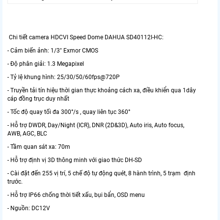
Chi tiết camera HDCVI Speed Dome DAHUA SD40112I-HC:
- Cảm biến ảnh: 1/3" Exmor CMOS
- Độ phân giải: 1.3 Megapixel
- Tỷ lệ khung hình: 25/30/50/60fps@720P
- Truyền tải tín hiệu thời gian thực khoảng cách xa, điều khiển qua 1dây
cáp đồng trục duy nhất
- Tốc độ quay tối đa 300°/s , quay liên tục 360°
- Hỗ trợ DWDR, Day/Night (ICR), DNR (2D&3D), Auto iris, Auto focus,
AWB, AGC, BLC
- Tầm quan sát xa: 70m
- Hỗ trợ định vị 3D thông minh với giao thức DH-SD
- Cài đặt đến 255 vị trí, 5 chế độ tự động quét, 8 hành trình, 5 trạm định
trước.
- Hỗ trợ IP66 chống thời tiết xấu, bụi bẩn, OSD menu
- Nguồn: DC12V