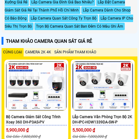
Xưởng Giá Rẻ
Lắp Camera Gia Đình Giá Bao Nhiêu?
Lắp Đặt Camera
Giám Sát Giá Rẻ Tại Thành Phố Hồ Chí Minh
Lắp Camera Dành Cho Shop
Có Báo Động
Lắp Camera Quan Sát Công Ty Trọn Bộ
Lắp Camera IP Cho
Siêu Thị Trọn Bộ
Trọn Bộ Camera Quan Sát Ban Đêm Có Màu Ghi Âm
THAM KHẢO CAMERA QUAN SÁT GIÁ RẺ
CÙNG LOẠI
CAMERA 2K 4K
SẢN PHẨM THAM KHẢO
Bộ Camera Giám Sát Công Trình
Lắp Camera Văn Phòng Trọn Bộ 2K
Xoay 360 DH-P3AS-PV
DH-IPC-HDW1339DA-SW-P
5,900,000 ₫
5,500,000 ₫
Giá Gốc: 7,500,000 ₫
Giá Gốc: 7,000,000 ₫