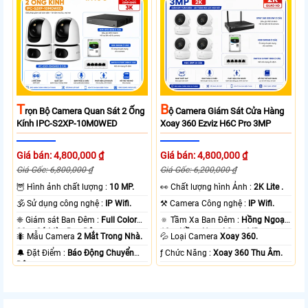
T
B
Rọn Bộ Camera Quan Sát 2 Ống
Ộ Camera Giám Sát Cửa Hàng
Kính IPC-S2XP-10M0WED
Xoay 360 Ezviz H6C Pro 3MP
Giá bán: 4,800,000 ₫
Giá bán: 4,800,000 ₫
Giá Gốc: 6,800,000 ₫
Giá Gốc: 6,200,000 ₫
🦉 Hình ảnh chất lượng :
10 MP.
️👀 Chất lượng hình Ảnh :
2K Lite .
🕉️ Sử dụng công nghệ :
IP Wifi.
⚒ Camera Công nghệ :
IP Wifi.
❈ Giám sát Ban Đêm :
Full Color
🔅 Tầm Xa Ban Đêm :
Hồng Ngoại
20m Có Màu Ban Ðêm.
10m Hồng Ngoại Smart IR.
🐜 Mẫu Camera
2 Mắt Trong Nhà.
💦 Loại Camera
Xoay 360.
️🔔 Đặt Điểm :
Báo Động Chuyển
️ƒ Chức Năng :
Xoay 360 Thu Âm.
Động.