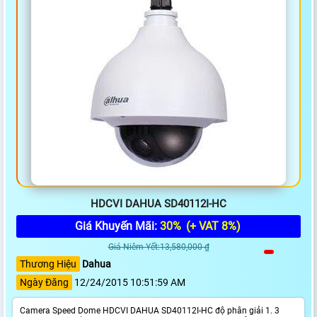
HDCVI DAHUA SD40112I-HC
Giá Khuyến Mãi:
30%
(+ VAT 8%)
Giá Niêm Yết:13,580,000 ₫
Thương Hiệu
Dahua
Ngày Đăng
12/24/2015 10:51:59 AM
Camera Speed Dome HDCVI DAHUA SD40112I-HC độ phân giải 1. 3