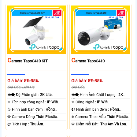
C
C
Amera TapoC410 KIT
Amera TapoC410
Giá bán: 5%-35%
Giá bán: 5%-35%
Giá Gốc: Liên Hệ
Giá Gốc:
👁️‍🗨 Độ Phân giải :
2K Lite .
👁️‍🗨 Hình Ành Chất Lượng :
2K
Lite .
⚜️ Tích hợp công nghệ :
IP Wifi.
⚜️ Công Nghệ :
IP Wifi.
🌛 Hình ảnh ban đêm :
Hồng
🌔 Hình ảnh ban đêm :
Hồng
Ngoại 10m Có Màu Ban Ðêm.
Ngoại 10m Có Màu Ban Ðêm.
💎 Camera Dòng
Thân Plastic.
❄ Camera Theo Mẫu
Thân Plastic.
️ლ Tích Hợp :
Thu Âm.
️💎 Điểm Nỗi Bật :
Thu Âm Và Loa.