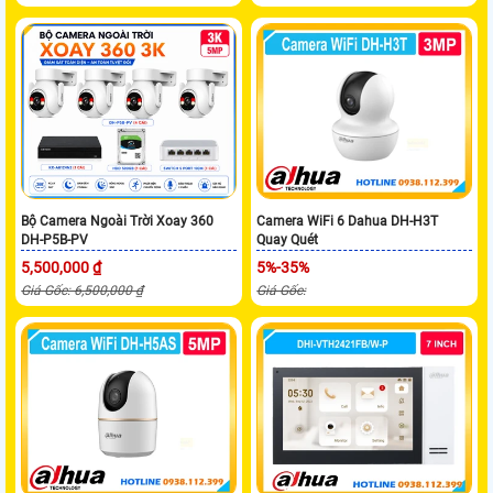
Bộ Camera Ngoài Trời Xoay 360
Camera WiFi 6 Dahua DH-H3T
DH-P5B-PV
Quay Quét
5,500,000 ₫
5%-35%
Giá Gốc: 6,500,000 ₫
Giá Gốc: