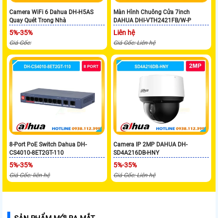
Camera WiFi 6 Dahua DH-H5AS
Màn Hình Chuông Cửa 7inch
Quay Quét Trong Nhà
DAHUA DHI-VTH2421FB/W-P
5%-35%
Liên hệ
Giá Gốc:
Giá Gốc: Liên hệ
8-Port PoE Switch Dahua DH-
Camera IP 2MP DAHUA DH-
CS4010-8ET2GT-110
SD4A216DB-HNY
5%-35%
5%-35%
Giá Gốc: liên hệ
Giá Gốc: Liên hệ