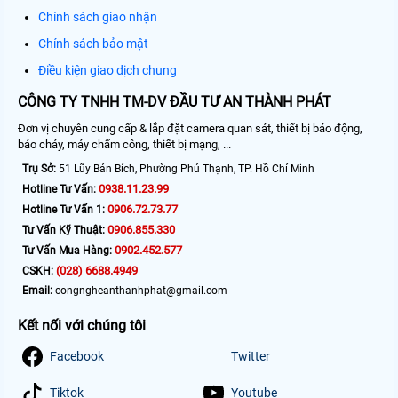
Chính sách giao nhận
Chính sách bảo mật
Điều kiện giao dịch chung
CÔNG TY TNHH TM-DV ĐẦU TƯ AN THÀNH PHÁT
Đơn vị chuyên cung cấp & lắp đặt camera quan sát, thiết bị báo động,
báo cháy, máy chấm công, thiết bị mạng, ...
Trụ Sở:
51 Lũy Bán Bích, Phường Phú Thạnh, TP. Hồ Chí Minh
0938.11.23.99
Hotline Tư Vấn:
0906.72.73.77
Hotline Tư Vấn 1:
0906.855.330
Tư Vấn Kỹ Thuật:
0902.452.577
Tư Vấn Mua Hàng:
(028) 6688.4949
CSKH:
Email:
congngheanthanhphat@gmail.com
Kết nối với chúng tôi
Facebook
Twitter
Tiktok
Youtube