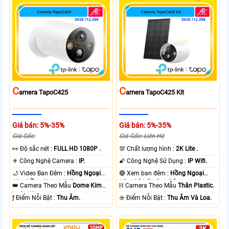
C
C
Amera TapoC425
Amera TapoC425 Kit
Giá bán: 5%-35%
Giá bán: 5%-35%
Giá Gốc:
Giá Gốc: Liên Hệ
️👀 Độ sắc nét :
FULL HD 1080P .
💯 Chất lượng hình :
2K Lite .
⚜️ Công Nghệ Camera :
IP.
🌠 Công Nghệ Sử Dụng :
IP Wifi.
🌙 Video Ban Đêm :
Hồng Ngoại
🔴 Xem ban đêm :
Hồng Ngoại
10m Hồng Ngoại SMD.
15m Có Màu Ban Ðêm.
👑 Camera Theo Mẫu
Dome Kim
⛓ Camera Theo Mẫu
Thân Plastic.
loại + Nhựa.
️ƒ Điểm Nỗi Bật :
Thu Âm.
️☣️ Điểm Nỗi Bật :
Thu Âm Và Loa.