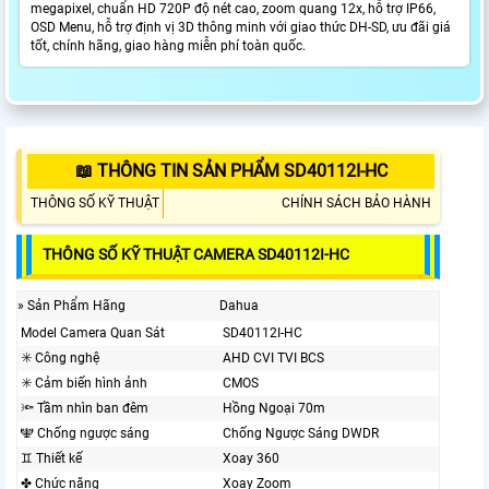
megapixel, chuẩn HD 720P độ nét cao, zoom quang 12x, hỗ trợ IP66,
OSD Menu, hỗ trợ định vị 3D thông minh với giao thức DH-SD, ưu đãi giá
tốt, chính hãng, giao hàng miễn phí toàn quốc.
📖 THÔNG TIN SẢN PHẨM SD40112I-HC
THÔNG SỐ KỸ THUẬT
CHÍNH SÁCH BẢO HÀNH
THÔNG SỐ KỸ THUẬT CAMERA SD40112I-HC
» Sản Phẩm Hãng
Dahua
Model Camera Quan Sát
SD40112I-HC
✳️ Công nghệ
AHD CVI TVI BCS
✳️ Cảm biến hình ảnh
CMOS
🔦 Tầm nhìn ban đêm
Hồng Ngoại 70m
🕎 Chống ngược sáng
Chống Ngược Sáng DWDR
♊ Thiết kế
Xoay 360
✤ Chức năng
Xoay Zoom