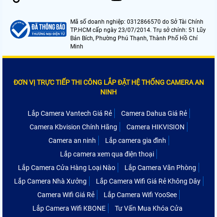
Mã số doanh nghiệp: 0312866570 do Sở Tài Chính
TP.HCM cấp ngày 23/07/2014. Trụ sở chính: 51 Lũy
Bán Bích, Phường Phú Thạnh, Thành Phố Hồ Chí
Minh
ĐƠN VỊ TRỰC TIẾP THI CÔNG LẮP ĐẶT HỆ THỐNG CAMERA AN
NINH
Lắp Camera Vantech Giá Rẻ
Camera Dahua Giá Rẻ
Camera Kbvision Chính Hãng
Camera HIKVISION
Camera an ninh
Lắp camera gia đình
Lắp camera xem qua điện thoại
Lắp Camera Cửa Hàng Loại Nào
Lắp Camera Văn Phòng
Lắp Camera Nhà Xưởng
Lắp Camera Wifi Giá Rẻ Không Dây
Camera Wifi Giá Rẻ
Lắp Camera Wifi YooSee
Lắp Camera Wifi KBONE
Tư Vấn Mua Khóa Cửa