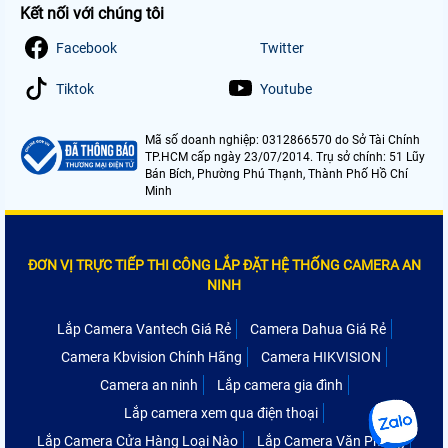
Kết nối với chúng tôi
Facebook
Twitter
Tiktok
Youtube
Mã số doanh nghiệp: 0312866570 do Sở Tài Chính
TP.HCM cấp ngày 23/07/2014. Trụ sở chính: 51 Lũy
Bán Bích, Phường Phú Thạnh, Thành Phố Hồ Chí
Minh
ĐƠN VỊ TRỰC TIẾP THI CÔNG LẮP ĐẶT HỆ THỐNG CAMERA AN
NINH
Lắp Camera Vantech Giá Rẻ
Camera Dahua Giá Rẻ
Camera Kbvision Chính Hãng
Camera HIKVISION
Camera an ninh
Lắp camera gia đình
Lắp camera xem qua điện thoại
Lắp Camera Cửa Hàng Loại Nào
Lắp Camera Văn Phòng