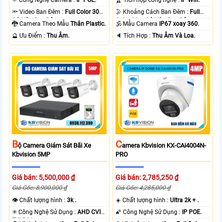
🔦 Video Ban Đêm :
Full Color 30m
🌛 Khoảng Cách Ban Đêm :
Full
Có Màu Ban Ðêm.
Color 30m Có Màu Ban Ðêm.
🐉️ Camera Theo Mẫu
Thân Plastic.
🕉️ Mẫu Camera
IP67 xoay 360.
️🔮 Ưu Điểm :
Thu Âm.
️🔈 Tích Hợp :
Thu Âm Và Loa.
B
C
Ộ Camera Giám Sát Bãi Xe
Amera Kbvision KX-CAi4004N-
Kbvision 5MP
PRO
Giá bán: 5,500,000 ₫
Giá bán: 2,785,250 ₫
Giá Gốc: 8,900,000 ₫
Giá Gốc: 4,285,000 ₫
👁 Chất lượng hình :
3k .
☀️ Chất lượng hình :
Ultra 2k + .
✳️ Công Nghệ Sử Dụng :
AHD CVI
🌠 Công Nghệ Sử Dụng :
IP POE.
TVI BCS.