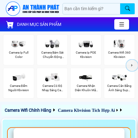
DANH MỤC SẢN PHẨM
Camera Ip Full
Camera Bám Sát
Camera Ip POE
Camera Wifi 360
Color
Chuyển Động
Kbvision
Kbvision
Kbvision
Camera Đếm
Camera Có Độ
Camera Nhận
Camera Cân Bằng
Người Kbvision
Nhạy Sáng Cao
Diện Khuôn Mặt
Ánh Sáng Super
Kbvision
Kbvision
Adapt
Camera Wifi Chính Hãng
Camera Kbvision Tích Hợp Ai