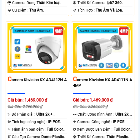
Color 50m Có Màu Ban Ðêm.
Có Màu Ban Ðêm.
🐉️ Camera Dòng
Thân Kim loại.
🕸️ Thiết Kế Camera
Ip67 360.
️💎 Ưu Điểm :
Thu Âm.
️💠 Tích Hợp :
Thu Âm Và Loa.
C
C
Amera Kbvision KX-AD4112N-A
Amera Kbvision KX-AD4111N-A
4MP
Giá bán: 1,469,000 ₫
Giá bán: 1,469,000 ₫
Giá Gốc: 2,260,000 ₫
Giá Gốc: 2,260,000 ₫
✨ Độ Phân giải :
Ultra 2k + .
️👀 Chất lượng hình Ảnh :
Ultra 2k +
.
⚒ Tích hợp công nghệ :
IP POE.
⚜️ Camera Công nghệ :
IP POE.
🔅 Hình ảnh ban đêm :
Full Color
❂ Xem Được Ban Đêm :
Full Color
30m Có Màu Ban Ðêm.
30m Có Màu Ban Ðêm.
♊ Cấu Tạo Camera
Dome Plastic.
💎 Thiết Kế Camera
Thân Plastic.