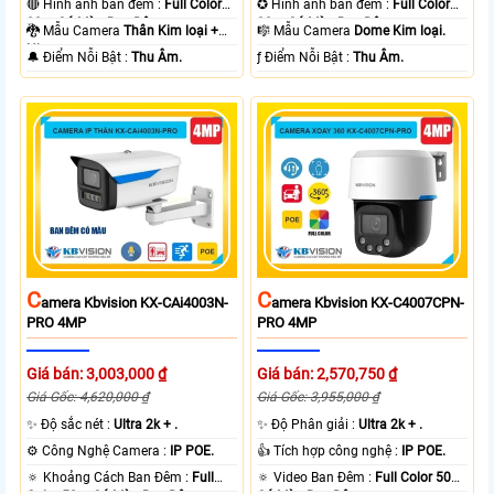
🔴 Hình ảnh ban đêm :
Full Color
✪ Hình ảnh ban đêm :
Full Color
80m Có Màu Ban Ðêm.
30m Có Màu Ban Ðêm.
🐉️ Mẫu Camera
Thân Kim loại +
🎼️ Mẫu Camera
Dome Kim loại.
Nhựa.
️🔔 Điểm Nỗi Bật :
Thu Âm.
️ƒ Điểm Nỗi Bật :
Thu Âm.
C
C
Amera Kbvision KX-CAi4003N-
Amera Kbvision KX-C4007CPN-
PRO 4MP
PRO 4MP
Giá bán: 3,003,000 ₫
Giá bán: 2,570,750 ₫
Giá Gốc: 4,620,000 ₫
Giá Gốc: 3,955,000 ₫
✨ Độ sắc nét :
Ultra 2k + .
✨ Độ Phân giải :
Ultra 2k + .
⚙ Công Nghệ Camera :
IP POE.
👍 Tích hợp công nghệ :
IP POE.
🔅 Khoảng Cách Ban Đêm :
Full
🔅 Video Ban Đêm :
Full Color 50m