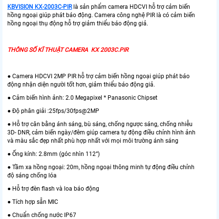
KBVISION KX-2003C-PIR
là sản phẩm camera HDCVI hỗ trợ cảm biến
hồng ngoại giúp phát báo động. Camera công nghệ PIR là có cảm biến
hồng ngoại thụ động hỗ trợ giảm thiểu báo động giả.
THÔNG SỐ KĨ THUẬT CAMERA KX 2003C.PIR
● Camera HDCVI 2MP PIR hỗ trợ cảm biến hồng ngoại giúp phát báo
động nhận diện người tốt hơn, giảm thiểu báo động giả.
● Cảm biến hình ảnh: 2.0 Megapixel * Panasonic Chipset
● Độ phân giải :25fps/30fps@2MP
● Hỗ trợ cân bằng ánh sáng, bù sáng, chống ngược sáng, chống nhiễu
3D- DNR, cảm biến ngày/đêm giúp camera tự động điều chỉnh hình ảnh
và màu sắc đẹp nhất phù hợp nhất với mọi môi trường ánh sáng
● Ống kính: 2.8mm (góc nhìn 112°)
● Tầm xa hồng ngoại: 20m, hồng ngoại thông minh tự động điều chỉnh
độ sáng chống lóa
● Hỗ trợ đèn flash và loa báo động
● Tích hợp sẵn MIC
● Chuẩn chống nước IP67