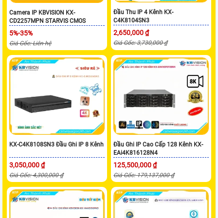
Đầu Thu IP 4 Kênh KX-
Camera IP KBVISION KX-
C4K8104SN3
CD2257MPN STARVIS CMOS
2,650,000 ₫
5%-35%
Giá Gốc: 3,730,000 ₫
Giá Gốc: Liên hệ
KX-C4K8108SN3 Đầu Ghi IP 8 Kênh
Đầu Ghi IP Cao Cấp 128 Kênh KX-
EAi4K816128N4
3,050,000 ₫
125,500,000 ₫
Giá Gốc: 4,300,000 ₫
Giá Gốc: 179,137,000 ₫