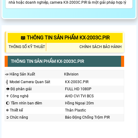
nhà hoặc doanh nghiệp, camera KX-2003C.PIR là một giải pháp hợp lý
📖 THÔNG TIN SẢN PHẨM KX-2003C.PIR
THÔNG SỐ KỸ THUẬT
CHÍNH SÁCH BẢO HÀNH
THÔNG TIN SẢN PHẨM KX-2003C.PIR
📣 Hãng Sản Xuất
KBvision
╣ Model Camera Quan Sát
KX-2003C.PIR
👁 Độ phân giải
FULL HD 1080P
⚜️ Công nghệ
AHD CVI TVI BCS
🌔 Tầm nhìn ban đêm
Hồng Ngoại 20m
❄ Thiết kế
Thân Plastic
➲ Chức năng
Báo Động Chống Trộm PIR