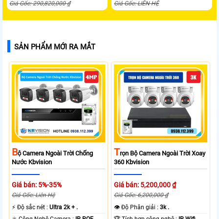
Giá Gốc: 290,820,000 ₫
Giá Gốc: LIÊN HỆ
SẢN PHẨM MỚI RA MẮT
B
T
Ộ Camera Ngoài Trời Chống
Rọn Bộ Camera Ngoài Trời Xoay
Nước Kbvision
360 Kbvision
Giá bán: 5%-35%
Giá bán: 5,200,000 ₫
Giá Gốc: Liên Hệ
Giá Gốc: 6,200,000 ₫
️⚡ Độ sắc nét :
Ultra 2k + .
👁 Độ Phân giải :
3k .
⚛️ Công Nghệ Camera :
IP POE.
🏆 Tích hợp công nghệ :
IP Wifi.