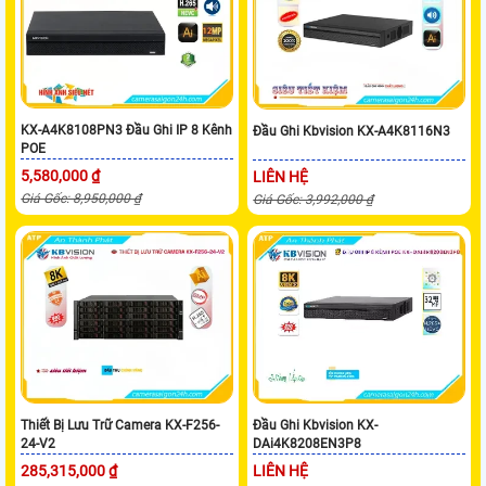
KX-A4K8108PN3 Đầu Ghi IP 8 Kênh
Đầu Ghi Kbvision KX-A4K8116N3
POE
5,580,000 ₫
LIÊN HỆ
Giá Gốc: 8,950,000 ₫
Giá Gốc: 3,992,000 ₫
Thiết Bị Lưu Trữ Camera KX-F256-
Đầu Ghi Kbvision KX-
24-V2
DAi4K8208EN3P8
285,315,000 ₫
LIÊN HỆ