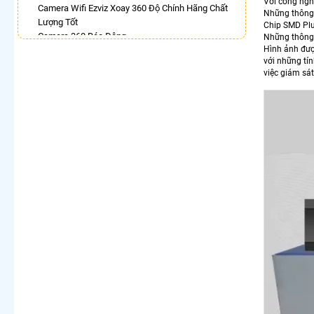
Với công ngh
Camera Wifi Ezviz Xoay 360 Độ Chính Hãng Chất
Những thông 
Lượng Tốt
Chip SMD Plu
Camera 360 Báo Động
Những thông 
Hình ảnh được
Lắp Camera Wifi 360 Imou Giá Rẻ
với những tí
Camera Wifi 360 Full Color Hik
việc giám sát
Lắp Camera Wifi Xoay 360 Trong Nhà Dahua
Camera Kbone Xoay 360
Camera Imou Xoay 360
Camera Hdparagon Xoay 360 Độ
LẮP CAMERA THEO NHU CẦU
Lắp Camera Văn Phòng Giá Rẻ
Lắp Camera Nhà Xưởng Giá Rẻ
Lắp Camera Gia Đình Giá Rẻ
Lắp Camera Kho Hàng Giá Rẻ
Lắp Camera Cửa Hàng Giá Rẻ
Lắp Camera Wifi Giá Rẻ Chính Hãng
Lắp Camera Công Trình Giá Rẻ
Camera 360 Giá Rẻ