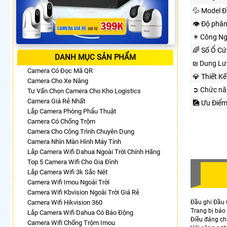
💦 Model Đ
👁 Độ phân
✴️ Công Ng
🌈 Số Ổ Cứ
DANH MỤC SẢN PHẨM
₪ Dung Lư
Camera Có Đọc Mã QR
💎 Thiết K
Camera Cho Xe Nâng
➲ Chức nă
Tư Vấn Chọn Camera Cho Kho Logistics
Camera Giá Rẻ Nhất
🎑 Ưu Điể
Lắp Camera Phòng Phẩu Thuật
Camera Có Chống Trộm
Camera Cho Công Trình Chuyên Dụng
Camera Nhìn Màn Hình Máy Tính
Lắp Camera Wifi Dahua Ngoài Trời Chính Hãng
Top 5 Camera Wifi Cho Gia Đình
Lắp Camera Wifi 3k Sắc Nét
Camera Wifi Imou Ngoài Trời
Camera Wifi Kbvision Ngoài Trời Giá Rẻ
Camera Wifi Hikvision 360
Đầu ghi Đầu
Trang bị báo
Lắp Camera Wifi Dahua Có Báo Động
Điều đáng chú
Camera Wifi Chống Trộm Imou