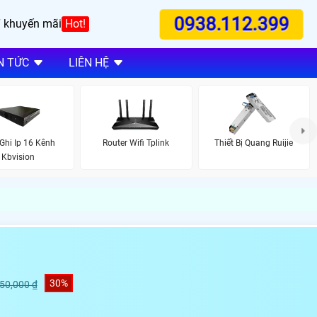
0938.112.399
 khuyến mãi
Hot!
N TỨC
LIÊN HỆ
Ghi Ip 16 Kênh
Router Wifi Tplink
Thiết Bị Quang Ruijie
Kbvision
30%
250,000 ₫