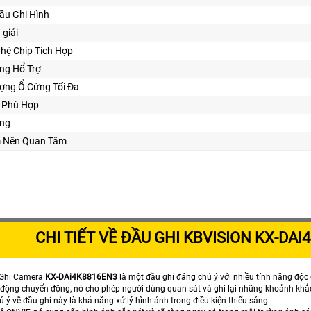
ầu Ghi Hình
 giải
hệ Chip Tích Hợp
ng Hổ Trợ
ợng Ổ Cứng Tối Đa
ế Phù Hợp
ng
m Nên Quan Tâm
CHI TIẾT VỀ ĐẦU GHI KBVISION KX-DA
 Ghi Camera
KX-DAi4K8816EN3
là một đầu ghi đáng chú ý với nhiều tính năng độc
 động chuyển động, nó cho phép người dùng quan sát và ghi lại những khoảnh khắc
 ý về đầu ghi này là khả năng xử lý hình ảnh trong điều kiện thiếu sáng.