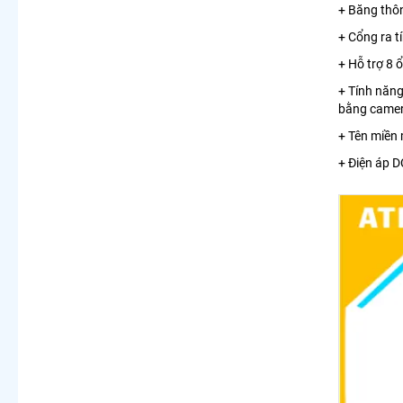
+ Băng thô
+ Cổng ra 
+ Hỗ trợ 8 
+ Tính năng
bằng camer
+ Tên miền
+ Điện áp D