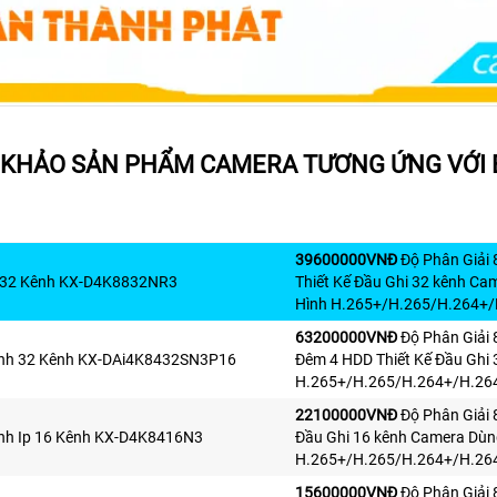
KHẢO SẢN PHẨM CAMERA TƯƠNG ỨNG VỚI
39600000VNÐ
Độ Phân Giải 
p 32 Kênh KX-D4K8832NR3
Thiết Kế Đầu Ghi 32 kênh C
Hình H.265+/H.265/H.264+/
63200000VNÐ
Độ Phân Giải 
ình 32 Kênh KX-DAi4K8432SN3P16
Đêm 4 HDD Thiết Kế Đầu Ghi
H.265+/H.265/H.264+/H.264
22100000VNÐ
Độ Phân Giải 
ình Ip 16 Kênh KX-D4K8416N3
Đầu Ghi 16 kênh Camera Dùn
H.265+/H.265/H.264+/H.264
15600000VNÐ
Độ Phân Giải 