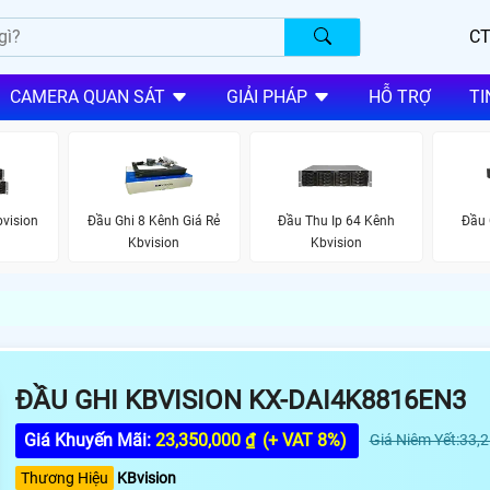
CT
CAMERA QUAN SÁT
GIẢI PHÁP
HỖ TRỢ
TI
bvision
Đầu Ghi 8 Kênh Giá Rẻ
Đầu Thu Ip 64 Kênh
Đầu 
Kbvision
Kbvision
ĐẦU GHI KBVISION KX-DAI4K8816EN3
Giá Khuyến Mãi:
23,350,000 ₫
(+ VAT 8%)
Giá Niêm Yết:33,
Thương Hiệu
KBvision