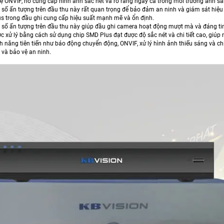
ệ ONVIF, nó cung cấp hình ảnh sắc nét và rõ ràng ngay cả trong môi trường ánh sá
số ấn tượng trên đầu thu này rất quan trọng để bảo đảm an ninh và giám sát hiệu 
s trong đầu ghi cung cấp hiệu suất mạnh mẽ và ổn định.
số ấn tượng trên đầu thu này giúp đầu ghi camera hoạt động mượt mà và đáng tin
 xử lý bằng cách sử dụng chip SMD Plus đạt được độ sắc nét và chi tiết cao, giúp n
nh năng tiên tiến như báo động chuyển động, ONVIF, xử lý hình ảnh thiếu sáng và 
 và bảo vệ an ninh.