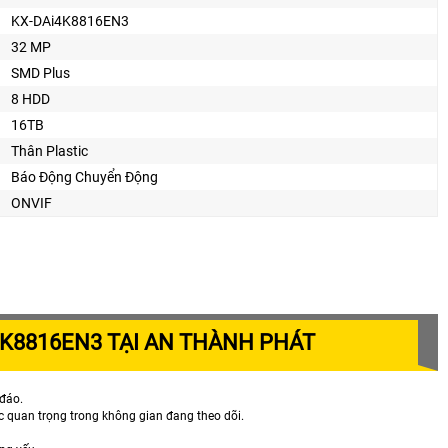
KX-DAi4K8816EN3
32 MP
SMD Plus
8 HDD
16TB
Thân Plastic
Báo Động Chuyển Động
ONVIF
I4K8816EN3 TẠI AN THÀNH PHÁT
 đáo.
 quan trọng trong không gian đang theo dõi.