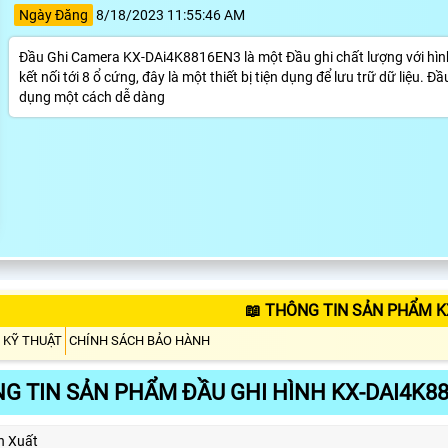
Ngày Đăng
8/18/2023 11:55:46 AM
Đầu Ghi Camera KX-DAi4K8816EN3 là một Đầu ghi chất lượng với hình
kết nối tới 8 ổ cứng, đây là một thiết bị tiện dụng để lưu trữ dữ liệu.
dụng một cách dễ dàng
📖 THÔNG TIN SẢN PHẨM K
 KỸ THUẬT
CHÍNH SÁCH BẢO HÀNH
G TIN SẢN PHẨM ĐẦU GHI HÌNH KX-DAI4K8
n Xuất