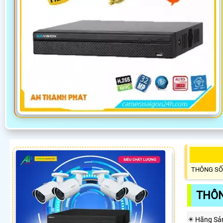
THÔNG SỐ
THÔN
✴️ Hãng Sả