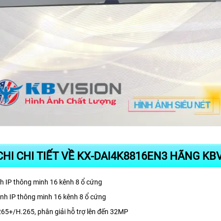
HI CHI TIẾT VỀ KX-DAI4K8816EN3 HÃNG KB
h IP thông minh 16 kênh 8 ổ cứng
ình IP thông minh 16 kênh 8 ổ cứng
65+/H.265, phân giải hỗ trợ lên đến 32MP