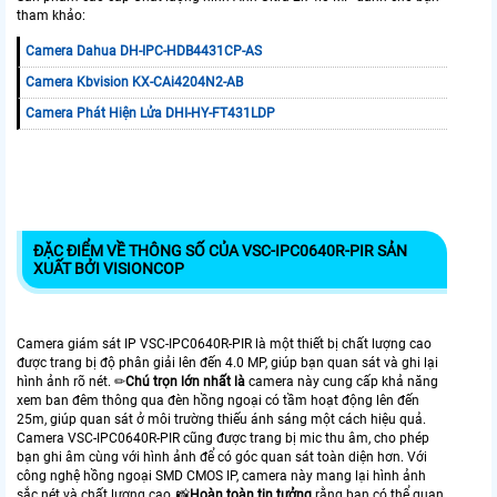
tham khảo:
Camera Dahua DH-IPC-HDB4431CP-AS
Camera Kbvision KX-CAi4204N2-AB
Camera Phát Hiện Lửa DHI-HY-FT431LDP
ĐẶC ĐIỂM VỀ THÔNG SỐ CỦA VSC-IPC0640R-PIR SẢN
XUẤT BỞI VISIONCOP
Camera giám sát IP VSC-IPC0640R-PIR là một thiết bị chất lượng cao
được trang bị độ phân giải lên đến 4.0 MP, giúp bạn quan sát và ghi lại
hình ảnh rõ nét. ✏
Chú trọn lớn nhất là
camera này cung cấp khả năng
xem ban đêm thông qua đèn hồng ngoại có tầm hoạt động lên đến
25m, giúp quan sát ở môi trường thiếu ánh sáng một cách hiệu quả.
Camera VSC-IPC0640R-PIR cũng được trang bị mic thu âm, cho phép
bạn ghi âm cùng với hình ảnh để có góc quan sát toàn diện hơn. Với
công nghệ hồng ngoại SMD CMOS IP, camera này mang lại hình ảnh
sắc nét và chất lượng cao, 📸
Hoàn toàn tin tưởng
rằng bạn có thể quan