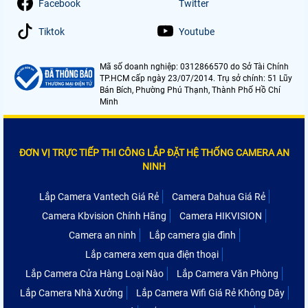
Facebook
Twitter
Tiktok
Youtube
Mã số doanh nghiệp: 0312866570 do Sở Tài Chính
TP.HCM cấp ngày 23/07/2014. Trụ sở chính: 51 Lũy
Bán Bích, Phường Phú Thạnh, Thành Phố Hồ Chí
Minh
ĐƠN VỊ TRỰC TIẾP THI CÔNG LẮP ĐẶT HỆ THỐNG CAMERA AN
NINH
Lắp Camera Vantech Giá Rẻ
Camera Dahua Giá Rẻ
Camera Kbvision Chính Hãng
Camera HIKVISION
Camera an ninh
Lắp camera gia đình
Lắp camera xem qua điện thoại
Lắp Camera Cửa Hàng Loại Nào
Lắp Camera Văn Phòng
Lắp Camera Nhà Xưởng
Lắp Camera Wifi Giá Rẻ Không Dây