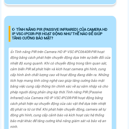
☪ TÍNH NĂNG PIR (PASSIVE INFRARED) CỦA CAMERA HD
IP VSC-IPC0R-PIR HOẠT ĐỘNG NHƯ THẾ NÀO ĐỂ GIÚP
TĂNG CƯỜNG BẢO MẬT?
👍 Tính năng PIR trên Camera HD IP VSC-IPC0640R-PIR hoạt
động bằng cách phát hiện chuyển động dựa trên sự biến đổi của
nhiệt độ xung quanh. Khi có chuyển động trong tầm quan sát,
cảm biến PIR sẽ phát hiện và kích hoạt camera ghi hình, cung
cấp hình ảnh chất lượng cao về hoạt động đang diễn ra. Những
tích hợp mang tính công nghệ cao giúp tăng cường bảo mật
bằng việc cung cấp thông tin chính xác về sự xâm nhập và cho
phép người dùng phản ứng kịp thời.Tính năng PIR (Passive
Infrared) của Camera HD IP VSC-IPC0R-PIR hoạt động bằng
cách phát hiện sự chuyển động của các vật thể dựa trên nhiệt
độ phát ra từ cơ thể. Khi phát hiện chuyển động, camera sẽ tự
động ghi hình, cung cấp cảnh báo và kích hoạt các hệ thống
bảo mật khác để tăng cường khả năng giám sát và bảo vệ an
ninh.