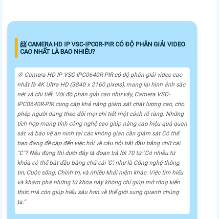
📨 CAMERA HD IP VSC-IPC0R-PIR CÓ ĐỘ PHÂN GIẢI VIDEO
CAO NHẤT LÀ BAO NHIÊU?
💠 Camera HD IP VSC-IPC0640R-PIR có độ phân giải video cao
nhất là 4K Ultra HD (3840 x 2160 pixels), mang lại hình ảnh sắc
nét và chi tiết. Với độ phân giải cao như vậy, Camera VSC-
IPC0640R-PIR cung cấp khả năng giám sát chất lượng cao, cho
phép người dùng theo dõi mọi chi tiết một cách rõ ràng. Những
tích hợp mang tính công nghệ cao giúp nâng cao hiệu quả quan
sát và bảo vệ an ninh tại các không gian cần giám sát.Có thể
bạn đang đề cập đến việc hỏi về câu hỏi bắt đầu bằng chữ cái
"C"? Nếu đúng thì dưới đây là đoạn trả lời 70 từ:"Có nhiều từ
khóa có thể bắt đầu bằng chữ cái 'C', như là Công nghệ thông
tin, Cuộc sống, Chính trị, và nhiều khái niệm khác. Việc tìm hiểu
và khám phá những từ khóa này không chỉ giúp mở rộng kiến
thức mà còn giúp hiểu sâu hơn về thế giới xung quanh chúng
ta."