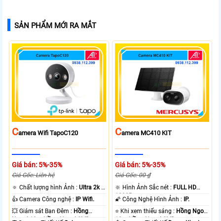
SẢN PHẨM MỚI RA MẮT
C
C
Amera Wifi TapoC120
Amera MC410 KIT
Giá bán: 5%-35%
Giá bán: 5%-35%
Giá Gốc: Liên hệ
Giá Gốc: 00 ₫
🔅 Chất lượng hình Ảnh :
Ultra 2k +
🔆 Hình Ảnh Sắc nét :
FULL HD
.
1080P .
👍 Camera Công nghệ :
IP Wifi.
🌠 Công Nghệ Hình Ảnh :
IP.
💥 Giám sát Ban Đêm :
Hồng
⭐ Khi xem thiếu sáng :
Hồng Ngoại
Ngoại 10m Hồng Ngoại SMD.
10m Hồng Ngoại SMD.