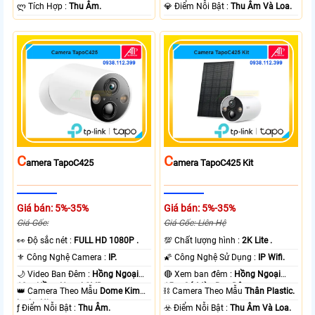
️ლ Tích Hợp :
Thu Âm.
️💎 Điểm Nỗi Bật :
Thu Âm Và Loa.
C
C
Amera TapoC425
Amera TapoC425 Kit
Giá bán: 5%-35%
Giá bán: 5%-35%
Giá Gốc:
Giá Gốc: Liên Hệ
️👀 Độ sắc nét :
FULL HD 1080P .
💯 Chất lượng hình :
2K Lite .
⚜️ Công Nghệ Camera :
IP.
🌠 Công Nghệ Sử Dụng :
IP Wifi.
🌙 Video Ban Đêm :
Hồng Ngoại
🔴 Xem ban đêm :
Hồng Ngoại
10m Hồng Ngoại SMD.
15m Có Màu Ban Ðêm.
👑 Camera Theo Mẫu
Dome Kim
⛓ Camera Theo Mẫu
Thân Plastic.
loại + Nhựa.
️ƒ Điểm Nỗi Bật :
Thu Âm.
️☣️ Điểm Nỗi Bật :
Thu Âm Và Loa.