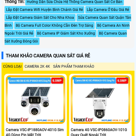
Thông Tin:
Hướng Dẫn Sửa Chửa Hệ Thống Camera Quan Sát Cơ Bản
Lắp Đặt Camera Wifi Huyện Bình Chánh Giá Rẻ
Lắp Camera Ở Đâu Giá Rẻ
Lắp Đặt Camera Giám Sát Cho Nha Khoa
Sửa Camera Quan Sát Quận Tân
Bình
Bộ Camera Full Color Không Cần Đèn Trợ Sáng
Bộ Camera An Ninh
Ngoài Trời Giá Rẻ
Bộ Camera IP Giám Sát Kho Xưởng
Bộ Camera Quan
Sát Xưởng Đóng Gói
THAM KHẢO CAMERA QUAN SÁT GIÁ RẺ
CÙNG LOẠI
CAMERA 2K 4K
SẢN PHẨM THAM KHẢO
Camera VSC-IP1880AOV-401G Sim
Camera 4G VSC-IP0860AOV-101G
4G Dùng Pin Mặt Trời
Quay Quét Ngoài Trời