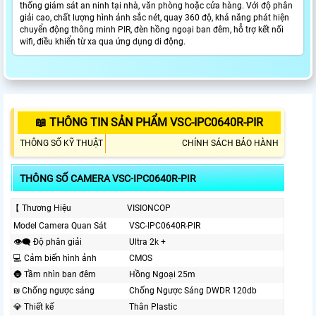
thống giám sát an ninh tại nhà, văn phòng hoặc cửa hàng. Với độ phân
giải cao, chất lượng hình ảnh sắc nét, quay 360 độ, khả năng phát hiện
chuyển động thông minh PIR, đèn hồng ngoại ban đêm, hỗ trợ kết nối
wifi, điều khiển từ xa qua ứng dụng di động.
📖 THÔNG TIN SẢN PHẨM VSC-IPC0640R-PIR
THÔNG SỐ KỸ THUẬT
CHÍNH SÁCH BẢO HÀNH
THÔNG SỐ CAMERA VSC-IPC0640R-PIR
【 Thương Hiệu
VISIONCOP
Model Camera Quan Sát
VSC-IPC0640R-PIR
👁️‍🗨 Độ phân giải
Ultra 2k +
💻 Cảm biến hình ảnh
CMOS
🌚 Tầm nhìn ban đêm
Hồng Ngoại 25m
₪ Chống ngược sáng
Chống Ngược Sáng DWDR 120db
💎 Thiết kế
Thân Plastic