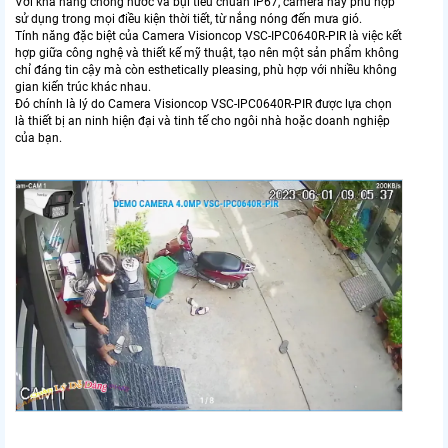
Với khả năng chống nước và bụi tiêu chuẩn IP67, camera này phù hợp
sử dụng trong mọi điều kiện thời tiết, từ nắng nóng đến mưa gió.
Tính năng đặc biệt của Camera Visioncop VSC-IPC0640R-PIR là việc kết
hợp giữa công nghệ và thiết kế mỹ thuật, tạo nên một sản phẩm không
chỉ đáng tin cậy mà còn esthetically pleasing, phù hợp với nhiều không
gian kiến trúc khác nhau.
Đó chính là lý do Camera Visioncop VSC-IPC0640R-PIR được lựa chọn
là thiết bị an ninh hiện đại và tinh tế cho ngôi nhà hoặc doanh nghiệp
của bạn.