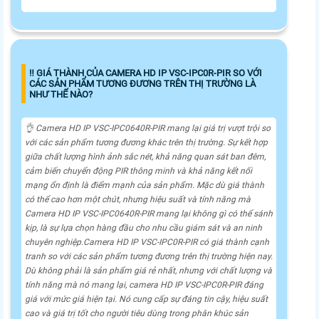
‼️ GIÁ THÀNH CỦA CAMERA HD IP VSC-IPC0R-PIR SO VỚI
CÁC SẢN PHẨM TƯƠNG ĐƯƠNG TRÊN THỊ TRƯỜNG LÀ
NHƯ THẾ NÀO?
👌 Camera HD IP VSC-IPC0640R-PIR mang lại giá trị vượt trội so
với các sản phẩm tương đương khác trên thị trường. Sự kết hợp
giữa chất lượng hình ảnh sắc nét, khả năng quan sát ban đêm,
cảm biến chuyển động PIR thông minh và khả năng kết nối
mạng ổn định là điểm mạnh của sản phẩm. Mặc dù giá thành
có thể cao hơn một chút, nhưng hiệu suất và tính năng mà
Camera HD IP VSC-IPC0640R-PIR mang lại không gì có thể sánh
kịp, là sự lựa chọn hàng đầu cho nhu cầu giám sát và an ninh
chuyên nghiệp.Camera HD IP VSC-IPC0R-PIR có giá thành cạnh
tranh so với các sản phẩm tương đương trên thị trường hiện nay.
Dù không phải là sản phẩm giá rẻ nhất, nhưng với chất lượng và
tính năng mà nó mang lại, camera HD IP VSC-IPC0R-PIR đáng
giá với mức giá hiện tại. Nó cung cấp sự đáng tin cậy, hiệu suất
cao và giá trị tốt cho người tiêu dùng trong phân khúc sản