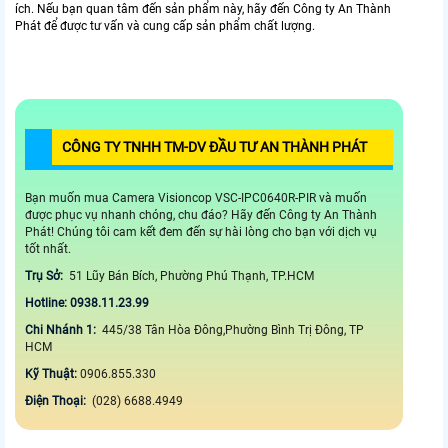
ích. Nếu bạn quan tâm đến sản phẩm này, hãy đến Công ty An Thành
Phát để được tư vấn và cung cấp sản phẩm chất lượng.
CÔNG TY TNHH TM-DV ĐẦU TƯ AN THÀNH PHÁT
Bạn muốn mua Camera Visioncop VSC-IPC0640R-PIR và muốn
được phục vụ nhanh chóng, chu đáo? Hãy đến Công ty An Thành
Phát! Chúng tôi cam kết đem đến sự hài lòng cho bạn với dịch vụ
tốt nhất.
Trụ Sở:
51 Lũy Bán Bích, Phường Phú Thạnh, TP.HCM
Hotline: 0938.11.23.99
Chi Nhánh 1:
445/38 Tân Hòa Đông,Phường Bình Trị Đông, TP
HCM
Kỹ Thuật:
0906.855.330
Điện Thoại:
(028) 6688.4949