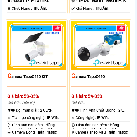
🛡 Camera Thiết Kế
Cube.
🕸️ Camera Thiết Kế
Dome Kim loại
+ Nhựa.
️☣️ Chức Năng :
Thu Âm.
️✔️ Khả Năng :
Thu Âm.
C
C
Amera TapoC410 KIT
Amera TapoC410
Giá bán: 5%-35%
Giá bán: 5%-35%
Giá Gốc: Liên Hệ
Giá Gốc:
👁️‍🗨 Độ Phân giải :
2K Lite .
👁️‍🗨 Hình Ành Chất Lượng :
2K
Lite .
⚜️ Tích hợp công nghệ :
IP Wifi.
⚜️ Công Nghệ :
IP Wifi.
🌛 Hình ảnh ban đêm :
Hồng
🌔 Hình ảnh ban đêm :
Hồng
Ngoại 10m Có Màu Ban Ðêm.
Ngoại 10m Có Màu Ban Ðêm.
💎 Camera Dòng
Thân Plastic.
❄ Camera Theo Mẫu
Thân Plastic.