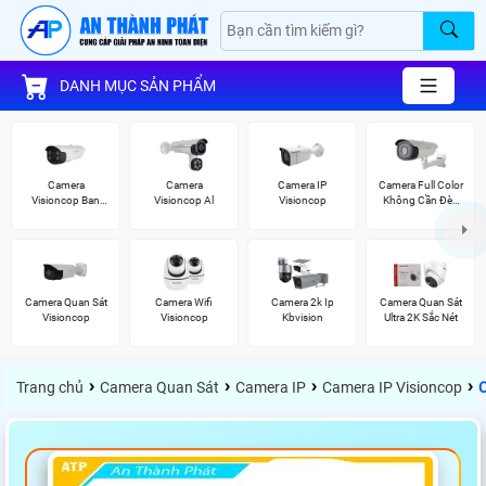
DANH MỤC SẢN PHẨM
Camera
Camera
Camera IP
Camera Full Color
Visioncop Ban
Visioncop Al
Visioncop
Không Cần Đèn
Đêm Có Màu
VisionCop
Camera Quan Sát
Camera Wifi
Camera 2k Ip
Camera Quan Sát
Visioncop
Visioncop
Kbvision
Ultra 2K Sắc Nét
›
›
›
›
Trang chủ
Camera Quan Sát
Camera IP
Camera IP Visioncop