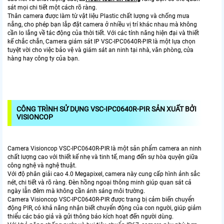
sát mọi chi tiết một cách rõ ràng.
Thân camera được làm từ vật liệu Plastic chất lượng và chống mưa
nắng, cho phép bạn lắp đặt camera ở nhiều vị trí khác nhau mà không
cần lo lắng về tác động của thời tiết. Với các tính năng hiện đại và thiết
kế chắc chắn, Camera giám sát IP VSC-IPC0640R-PIR là một lựa chọn
tuyệt vời cho việc bảo vệ và giám sát an ninh tại nhà, văn phòng, cửa
hàng hay công ty của bạn.
CÔNG TRÌNH SỬ DỤNG VSC-IPC0640R-PIR SẢN XUẤT BỞI
VISIONCOP
Camera Visioncop VSC-IPC0640R-PIR là một sản phẩm camera an ninh
chất lượng cao với thiết kế nhẹ và tinh tế, mang đến sự hòa quyện giữa
công nghệ và nghệ thuật.
Với độ phân giải cao 4.0 Megapixel, camera này cung cấp hình ảnh sắc
nét, chi tiết và rõ ràng. Đèn hồng ngoại thông minh giúp quan sát cả
ngày lẫn đêm mà không cần ánh sáng môi trường.
Camera Visioncop VSC-IPC0640R-PIR được trang bị cảm biến chuyển
động PIR, có khả năng nhận biết chuyển động của con người, giúp giảm
thiểu các báo giả và gửi thông báo kích hoạt đến người dùng.