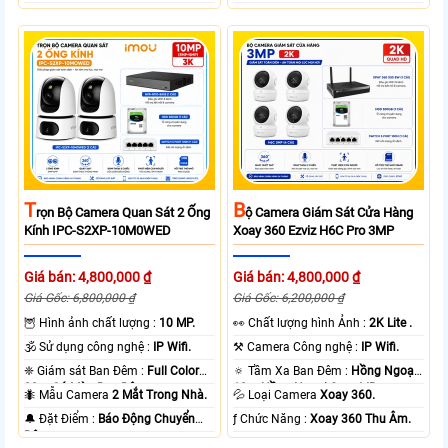
T
B
Rọn Bộ Camera Quan Sát 2 Ống
Ộ Camera Giám Sát Cửa Hàng
Kính IPC-S2XP-10M0WED
Xoay 360 Ezviz H6C Pro 3MP
Giá bán: 4,800,000 ₫
Giá bán: 4,800,000 ₫
Giá Gốc: 6,800,000 ₫
Giá Gốc: 6,200,000 ₫
🦉 Hình ảnh chất lượng :
10 MP.
️👀 Chất lượng hình Ảnh :
2K Lite .
🕉️ Sử dụng công nghệ :
IP Wifi.
⚒ Camera Công nghệ :
IP Wifi.
❈ Giám sát Ban Đêm :
Full Color
🔅 Tầm Xa Ban Đêm :
Hồng Ngoại
20m Có Màu Ban Ðêm.
10m Hồng Ngoại Smart IR.
🐜 Mẫu Camera
2 Mắt Trong Nhà.
💦 Loại Camera
Xoay 360.
️🔔 Đặt Điểm :
Báo Động Chuyển
️ƒ Chức Năng :
Xoay 360 Thu Âm.
Động.