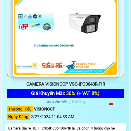
CAMERA VISIONCOP VSC-IPC0640R-PIR
Giá Khuyến Mãi:
30%
(+ VAT 8%)
Giá Niêm Yết:1,050,000 ₫
Thương Hiệu
VISIONCOP
Ngày Đăng
2/27/2024 11:04:39 AM
Camera Giá re HD IP VSC-IPC0640R-PIR là lựa chọn lý tưởng cho hệ