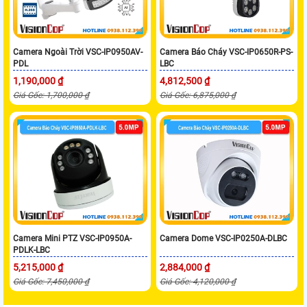
Camera Ngoài Trời VSC-IP0950AV-
Camera Báo Cháy VSC-IP0650R-PS-
PDL
LBC
1,190,000 ₫
4,812,500 ₫
Giá Gốc: 1,700,000 ₫
Giá Gốc: 6,875,000 ₫
Camera Mini PTZ VSC-IP0950A-
Camera Dome VSC-IP0250A-DLBC
PDLK-LBC
5,215,000 ₫
2,884,000 ₫
Giá Gốc: 7,450,000 ₫
Giá Gốc: 4,120,000 ₫