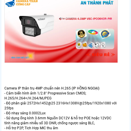
Camera IP thân trụ 4MP chuẩn nén H.265 (IP HỒNG NGOẠI)
- Cảm biến hình ảnh 1/2.8" Progressive Scan CMOS;
H.265/H.264+/H.264/MJPEG
- Độ phân giải 2572Hx1452@25 2316Hx1308V@25fps/1920x1080 với
25fps
- Độ nhạy sáng 0.0002Lux
- Sử dụng ống kính 3.6mm Nguồn DC12V & hỗ trợ POE hoặc 12VDC
tính năng giảm nhiễu số 3D DNR, chống ngược sáng BLC,
- Hỗ trợ P2P, Tich Hợp MIC thu âm