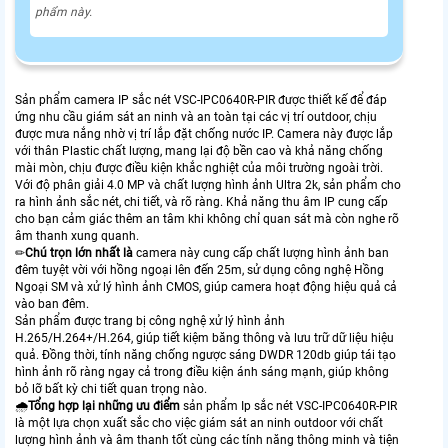
phẩm này.
Sản phẩm camera IP sắc nét VSC-IPC0640R-PIR được thiết kế để đáp
ứng nhu cầu giám sát an ninh và an toàn tại các vị trí outdoor, chịu
được mưa nắng nhờ vị trí lắp đặt chống nước IP. Camera này được lắp
với thân Plastic chất lượng, mang lại độ bền cao và khả năng chống
mài mòn, chịu được điều kiện khắc nghiệt của môi trường ngoài trời.
Với độ phân giải 4.0 MP và chất lượng hình ảnh Ultra 2k, sản phẩm cho
ra hình ảnh sắc nét, chi tiết, và rõ ràng. Khả năng thu âm IP cung cấp
cho bạn cảm giác thêm an tâm khi không chỉ quan sát mà còn nghe rõ
âm thanh xung quanh.
✏
Chú trọn lớn nhất là
camera này cung cấp chất lượng hình ảnh ban
đêm tuyệt vời với hồng ngoại lên đến 25m, sử dụng công nghệ Hồng
Ngoại SM và xử lý hình ảnh CMOS, giúp camera hoạt động hiệu quả cả
vào ban đêm.
Sản phẩm được trang bị công nghệ xử lý hình ảnh
H.265/H.264+/H.264, giúp tiết kiệm băng thông và lưu trữ dữ liệu hiệu
quả. Đồng thời, tính năng chống ngược sáng DWDR 120db giúp tái tạo
hình ảnh rõ ràng ngay cả trong điều kiện ánh sáng mạnh, giúp không
bỏ lỡ bất kỳ chi tiết quan trọng nào.
🌧️
Tổng hợp lại những ưu điểm
sản phẩm Ip sắc nét VSC-IPC0640R-PIR
là một lựa chọn xuất sắc cho việc giám sát an ninh outdoor với chất
lượng hình ảnh và âm thanh tốt cùng các tính năng thông minh và tiện