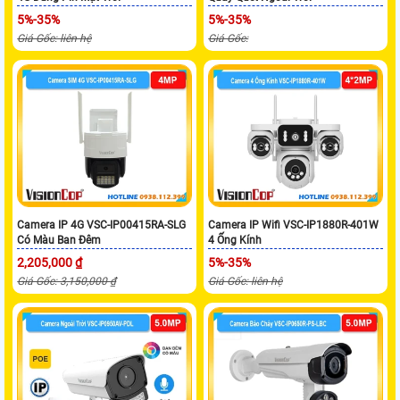
5%-35%
5%-35%
Giá Gốc: liên hệ
Giá Gốc:
Camera IP 4G VSC-IP00415RA-SLG
Camera IP Wifi VSC-IP1880R-401W
Có Màu Ban Đêm
4 Ống Kính
2,205,000 ₫
5%-35%
Giá Gốc: 3,150,000 ₫
Giá Gốc: liên hệ