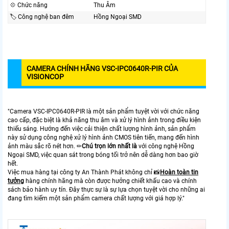
💠 Chức năng
Thu Âm
🏷 Công nghệ ban đêm
Hồng Ngoại SMD
CAMERA CHÍNH HÃNG VSC-IPC0640R-PIR CỦA
VISIONCOP
"Camera VSC-IPC0640R-PIR là một sản phẩm tuyệt vời với chức năng
cao cấp, đặc biệt là khả năng thu âm và xử lý hình ảnh trong điều kiện
thiếu sáng. Hướng đến việc cải thiện chất lượng hình ảnh, sản phẩm
này sử dụng công nghệ xử lý hình ảnh CMOS tiên tiến, mang đến hình
ảnh màu sắc rõ nét hơn. ✏
Chú trọn lớn nhất là
với công nghệ Hồng
Ngoại SMD, việc quan sát trong bóng tối trở nên dễ dàng hơn bao giờ
hết.
Việc mua hàng tại công ty An Thành Phát không chỉ 📸
Hoàn toàn tin
tưởng
hàng chính hãng mà còn được hưởng chiết khấu cao và chính
sách bảo hành uy tín. Đây thực sự là sự lựa chọn tuyệt vời cho những ai
đang tìm kiếm một sản phẩm camera chất lượng với giá hợp lý."