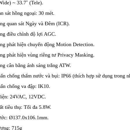
Wide) ~ 33.7˚ (Tele).
n sát hồng ngoại: 30 mét.
ăng quan sát Ngày và Đêm (ICR).
ng điều chỉnh độ lợi AGC.
ng phát hiện chuyển động Motion Detection.
ng phát hiện vùng riêng tư Privacy Masking.
ng cân bằng ánh sáng trắng ATW.
uẩn chống thấm nước và bụi: IP66 (thích hợp sử dụng trong nh
uẩn chống va đập: IK10.
điện: 24VAC, 12VDC.
ất tiêu thụ: Tối đa 5.8W.
hước: Ø137.0x106.1mm.
ượng: 715g