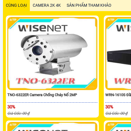
CÙNG LOẠI
CAMERA 2K 4K
SẢN PHẨM THAM KHẢO
TNO-6322ER Camera Chống Cháy Nổ 2MP
WRN-1610S Đầu
30%
30%
Giá Gốc: 00 ₫
Giá Gốc: 00 ₫