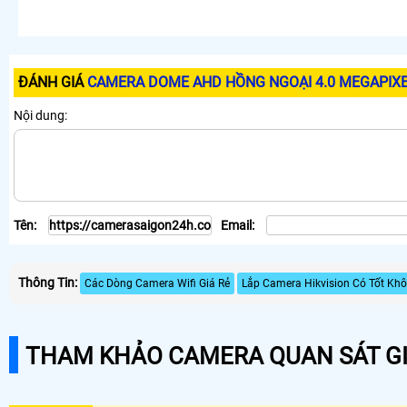
ĐÁNH GIÁ
CAMERA DOME AHD HỒNG NGOẠI 4.0 MEGAPIX
Nội dung:
Tên:
Email:
Thông Tin:
Các Dòng Camera Wifi Giá Rẻ
Lắp Camera Hikvision Có Tốt Kh
THAM KHẢO CAMERA QUAN SÁT GI