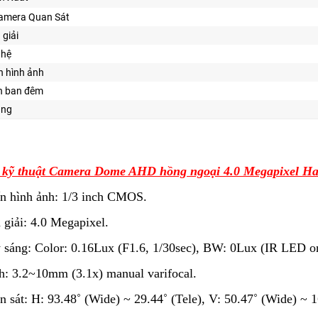
amera Quan Sát
 giải
ghệ
n hình ảnh
n ban đêm
ăng
 kỹ thuật Camera Dome AHD hồng ngoại 4.0 Megapixel
n hình ảnh: 1/3 inch CMOS.
 giải: 4.0 Megapixel.
 sáng: Color: 0.16Lux (F1.6, 1/30sec), BW: 0Lux (IR LED o
h: 3.2~10mm (3.1x) manual varifocal.
n sát: H: 93.48˚ (Wide) ~ 29.44˚ (Tele), V: 50.47˚ (Wide) ~ 1