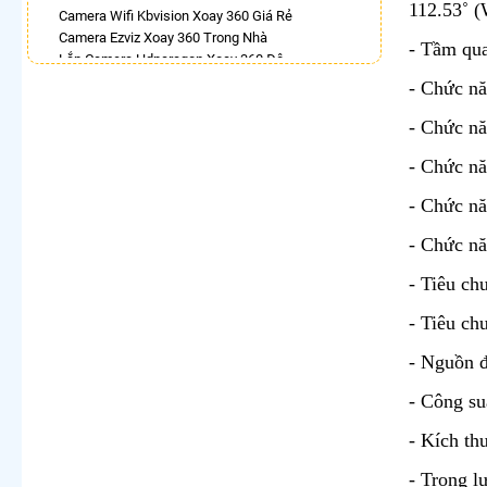
112.53˚ (
Camera Wifi Kbvision Xoay 360 Giá Rẻ
Camera Ezviz Xoay 360 Trong Nhà
- Tầm qua
Lắp Camera Hdparagon Xoay 360 Độ
Camera Chống Trộm 360
- Chức n
Top 5 Camera Wifi 360 Tốt
Camera Visioncop 360
- Chức nă
Lắp Camera Wifi Xoay 360 Imou Ngoài Trời
- Chức nă
Camera Ip 360 Vantech
- Chức nă
LẮP CAMERA THEO NHU CẦU
Lắp Camera Văn Phòng Giá Rẻ
- Chức nă
Lắp Camera Nhà Xưởng Giá Rẻ
Lắp Camera Gia Đình Giá Rẻ
- Tiêu ch
Lắp Camera Kho Hàng Giá Rẻ
- Tiêu ch
Lắp Camera Cửa Hàng Giá Rẻ
Lắp Camera Wifi Giá Rẻ Chính Hãng
- Nguồn 
Lắp Camera Công Trình Giá Rẻ
Camera 360 Giá Rẻ
- Công su
- Kích t
- Trọng l