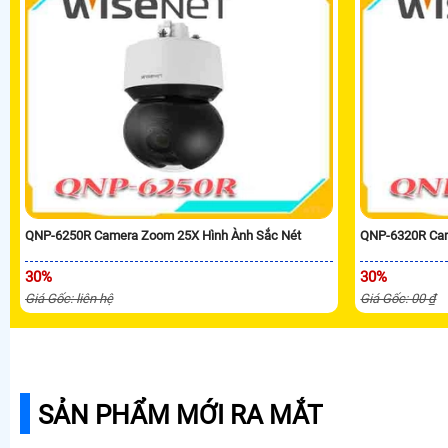
QNP-6250R Camera Zoom 25X Hình Ành Sắc Nét
QNP-6320R Cam
30%
30%
Giá Gốc: liên hệ
Giá Gốc: 00 ₫
SẢN PHẨM MỚI RA MẮT