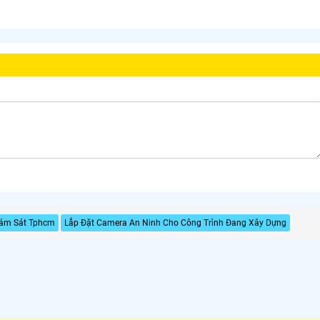
iám Sát Tphcm
Lắp Đặt Camera An Ninh Cho Công Trình Đang Xây Dựng