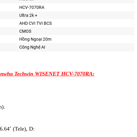
HCV-7070RA
Ultra 2k +
AHD CVI TVI BCS
CMOS
Hồng Ngoại 20m
Công Nghệ AI
 Hanwha Techwin WISENET HCV-7070RA:
n).
6.64˚ (Tele), D: