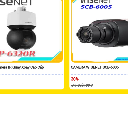
era IR Quay Xoay Cao Cấp
CAMERA WISENET SCB-6005
30%
Giá Gốc: 00 ₫