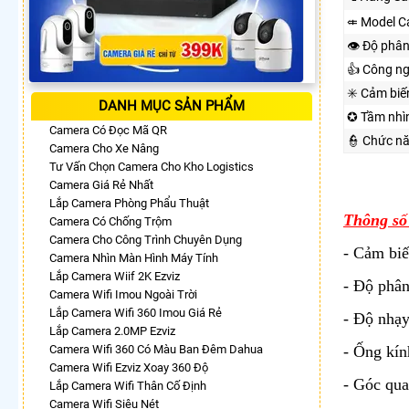
⤂ Model C
👁 Độ phân
👍 Công n
✳️ Cảm biế
DANH MỤC SẢN PHẨM
✪ Tầm nhì
Camera Có Đọc Mã QR
👮 Chức n
Camera Cho Xe Nâng
Tư Vấn Chọn Camera Cho Kho Logistics
Camera Giá Rẻ Nhất
Lắp Camera Phòng Phẩu Thuật
Thông số
Camera Có Chống Trộm
Camera Cho Công Trình Chuyên Dụng
- Cảm biế
Camera Nhìn Màn Hình Máy Tính
Lắp Camera Wiif 2K Ezviz
- Độ phân
Camera Wifi Imou Ngoài Trời
Lắp Camera Wifi 360 Imou Giá Rẻ
- Độ nhạy
Lắp Camera 2.0MP Ezviz
Camera Wifi 360 Có Màu Ban Đêm Dahua
- Ống kín
Camera Wifi Ezviz Xoay 360 Độ
- Góc qua
Lắp Camera Wifi Thân Cố Định
Camera Wifi Siêu Nét