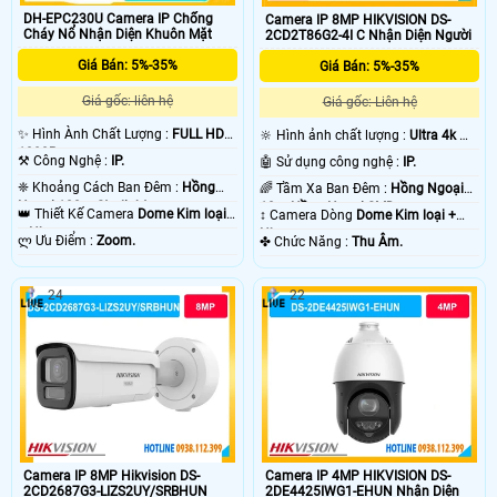
DH-EPC230U Camera IP Chống
Camera IP 8MP HIKVISION DS-
Cháy Nổ Nhận Diện Khuôn Mặt
2CD2T86G2-4I C Nhận Diện Người
Giá Bán: 5%-35%
Giá Bán: 5%-35%
Giá gốc: liên hệ
Giá gốc: Liên hệ
✨ Hình Ành Chất Lượng :
FULL HD
🔆 Hình ảnh chất lượng :
Ultra 4k 👍🏾
1080P .
.
⚒ Công Nghệ :
IP.
🤖️ Sử dụng công nghệ :
IP.
❈ Khoảng Cách Ban Đêm :
Hồng
🌈 Tầm Xa Ban Đêm :
Hồng Ngoại
Ngoại 100m Starlight.
10m Hồng Ngoại SMD.
👑 Thiết Kế Camera
Dome Kim loại
↕️ Camera Dòng
Dome Kim loại +
+ Nhựa.
Nhựa.
️ლ Ưu Điểm :
Zoom.
️✤ Chức Năng :
Thu Âm.
24
22
Camera IP 8MP Hikvision DS-
Camera IP 4MP HIKVISION DS-
2CD2687G3-LIZS2UY/SRBHUN
2DE4425IWG1-EHUN Nhận Diện