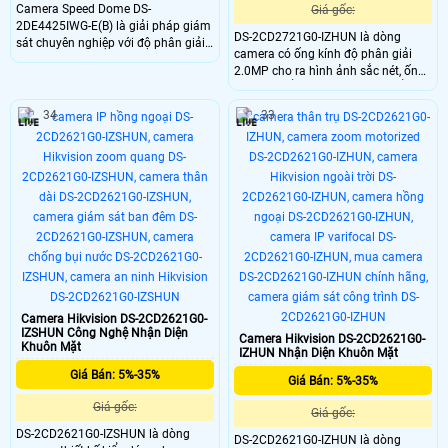
Camera Speed Dome DS-
Giá gốc:
2DE4425IWG-E(B) là giải pháp giám
DS-2CD2721G0-IZHUN là dòng
sát chuyên nghiệp với độ phân giải
camera có ống kính độ phân giải
4MP, zoom quang học 25× và hồng
2.0MP cho ra hình ảnh sắc nét, ống
ngoại xa 100m.DS-2DE4425IWG-
kính có thể zoom tự động, chuẩn
E(B) nổi bật nhờ công nghệ
nén hình ảnh H.265+, trang bị tính
DarkFighter, nhận diện người và
34
33
năng thông minh, phát hiện khuôn
phương tiện, chụp khuôn mặt,
mặt, phát hiện người vào khu vực
chuẩn IP67 cùng khả năng hoạt
cấm, phát hiện vượt rào ảo.
động ổn định trong nhiều điều kiện
thời tiết.
Camera Hikvision DS-2CD2621G0-
IZSHUN Công Nghệ Nhận Diện
Camera Hikvision DS-2CD2621G0-
Khuôn Mặt
IZHUN Nhận Diện Khuôn Mặt
Giá Bán: 5%-35%
Giá Bán: 5%-35%
Giá gốc:
Giá gốc:
DS-2CD2621G0-IZSHUN là dòng
DS-2CD2621G0-IZHUN là dòng