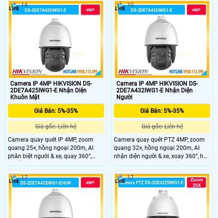
14
10
Cảm biến 1/2.8" CMOS cho chất
lượng hình ảnh ổn định. Xoay 360°
PTZ linh hoạt bao quát toàn khu
vực rộng.
Camera IP 4MP HIKVISION DS-
Camera IP 4MP HIKVISION DS-
2DE7A425IWG1-E Nhận Diện
2DE7A432IWG1-E Nhận Diện
Khuôn Mặt
Người
Giá Bán: 5%-35%
Giá Bán: 5%-35%
Giá gốc: Liên hệ
Giá gốc: Liên hệ
Camera quay quét IP 4MP, zoom
Camera quay quét PTZ 4MP, zoom
quang 25×, hồng ngoại 200m, AI
quang 32×, hồng ngoại 200m, AI
phân biệt người & xe, quay 360°,
nhận diện người & xe, xoay 360°, hỗ
chuẩn IP67 ngoài trời.
trợ Smart Tracking, chuẩn IP67.
17
17