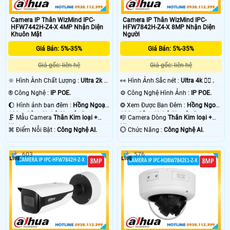
Camera IP Thân WizMind IPC-
Camera IP Thân WizMind IPC-
HFW7442H-Z4-X 4MP Nhận Diện
HFW7842H-Z4-X 8MP Nhận Diện
Khuôn Mặt
Người
Giá Bán: 5%-35%
Giá Bán: 5%-35%
Giá gốc: liên hệ
Giá gốc: liên hệ
🔆 Hình Ành Chất Lượng :
Ultra 2k +
️👀 Hình Ảnh Sắc nét :
Ultra 4k 👍🏾 .
.
®️ Công Nghệ :
IP POE.
⚙ Công Nghệ Hình Ảnh :
IP POE.
🌔 Hình ảnh ban đêm :
Hồng Ngoại
❂ Xem Được Ban Đêm :
Hồng Ngoại
120m Công Nghệ Chuyên Dụng.
120m Công Nghệ Chuyên Dụng.
🗜️ Mẫu Camera
Thân Kim loại +
🎼️ Camera Dòng
Thân Kim loại +
Nhựa.
Nhựa.
️⌘ Điểm Nỗi Bật :
Công Nghệ AI.
️💮 Chức Năng :
Công Nghệ AI.
603
576