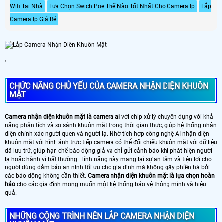
Wifi Tại Nhà
Lựa Chọn Swich Poe Thế Nào Tốt Nhất Cho Camera Ip
Lắp
Camera Ip Giá Rẻ
'
CHỨC NĂNG CHỦ YẾU CỦA CAMERA NHẬN DIỆN KHUÔN
MẶT
Camera nhận diện khuôn mặt là camera ai
với chip xử lý chuyên dụng với khả
năng phân tích và so sánh khuôn mặt trong thời gian thực, giúp hệ thống nhận
diện chính xác người quen và người lạ. Nhờ tích hợp công nghệ AI nhận diện
khuôn mặt với hình ảnh trực tiếp camera có thể đối chiếu khuôn mặt với dữ liệu
đã lưu trữ, giúp hạn chế báo động giả và chỉ gửi cảnh báo khi phát hiện người
lạ hoặc hành vi bất thường. Tính năng này mang lại sự an tâm và tiện lợi cho
người dùng đảm bảo an ninh tối ưu cho gia đình mà không gây phiền hà bởi
các báo động không cần thiết.
Camera nhận diện khuôn mặt là lựa chọn hoàn
hảo
cho các gia đình mong muốn một hệ thống bảo vệ thông minh và hiệu
quả.
NHỮNG CÔNG TRÌNH NÊN LẮP CAMERA NHẬN DIỆN