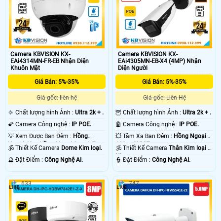
Camera KBVISION KX-
Camera KBVISION KX-
EAi4314MN-FR-EB Nhận Diện
EAi4305MN-EB-X4 (4MP) Nhận
Khuôn Mặt
Diện Người
Giá Bán: 5%-35%
Giá Bán: 5%-35%
Giá gốc: liên hệ
Giá gốc: Liên Hệ
🔆 Chất lượng hình Ảnh :
Ultra 2k + .
🦉 Chất lượng hình Ảnh :
Ultra 2k + .
🌠 Camera Công nghệ :
IP POE.
🤖️ Camera Công nghệ :
IP POE.
💡 Xem Được Ban Đêm :
Hồng
💥 Tầm Xa Ban Đêm :
Hồng Ngoại
Ngoại 40m Hồng Ngoại Smart IR.
120m ONVIF.
🕉️ Thiết Kế Camera
Dome Kim loại.
🕉️ Thiết Kế Camera
Thân Kim loại +
Nhựa.
️🔮 Đặt Điểm :
Công Nghệ AI.
️👮 Đặt Điểm :
Công Nghệ AI.
633
747