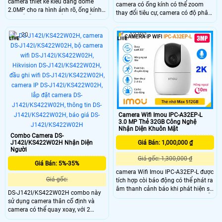
camera thiết kế kiểu dáng dome
camera có ống kính có thể zoom
2.0MP cho ra hình ảnh rõ, ống kính
thay đổi tiêu cự, camera có độ phân
có thể zoom thay đổi tiêu cự dễ
giải 2.0MP cho ra hình ảnh sắc nét,
dàng, trang bị nhiều tính năng
tích hợp phát hiện khuôn mặt, vượt
20
12792
thông minh, phát hiện khuôn mặt,
hàng rào ảo và xâm nhập khu vực
phát hiện đột nhập, hàng rào ảo,
cấm, chuẩn chống nước IP 67 giúp
trang bị chống nước IP 67
lắp đặt ngoài trời một cách dễ dàng.
Camera Wifi Imou IPC-A32EP-L
3.0 MP Thẻ 32GB Công Nghệ
Nhận Diện Khuôn Mặt
Combo Camera DS-
J142I/KS422W02H Nhận Diện
Giá Bán: 1,000,000 ₫
Người
Giá gốc: 1,300,000 ₫
Giá Bán: 5%-35%
camera Wifi Imou IPC-A32EP-L được
Giá gốc:
tích hợp còi báo động có thể phát ra
âm thanh cảnh báo khi phát hiện sự
DS-J142I/KS422W02H combo này
xâm nhập. Ngoài ra camera còn hỗ
sử dụng camera thân cố định và
trợ chức năng Soft-AP cho phép kết
camera có thể quay xoay, với 2
nối trực tiếp với wifi của camera mà
camera này sẽ cho ra sự bao quát