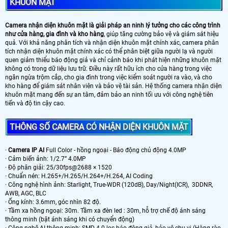
KHUÔN MẶT
Camera nhận diện khuôn mặt là giải pháp an ninh lý tưởng cho các công trình
như cửa hàng, gia đình và kho hàng
, giúp tăng cường bảo vệ và giám sát hiệu
quả. Với khả năng phân tích và nhận diện khuôn mặt chính xác, camera phân
tích nhận diện khuôn mặt chính xác có thể phân biệt giữa người lạ và người
quen giảm thiểu báo động giả và chỉ cảnh báo khi phát hiện những khuôn mặt
không có trong dữ liệu lưu trữ. Điều này rất hữu ích cho cửa hàng trong việc
ngăn ngừa trộm cắp, cho gia đình trong việc kiểm soát người ra vào, và cho
kho hàng để giám sát nhân viên và bảo vệ tài sản. Hệ thống camera nhận diện
khuôn mặt mang đến sự an tâm, đảm bảo an ninh tối ưu với công nghệ tiên
tiến và độ tin cậy cao.
THÔNG SỐ CAMERA CÓ NHẬN DIỆN KHUÔN MẶT
·
Camera IP AI
Full Color - hồng ngoại - Báo động chủ động 4.0MP
· Cảm biến ảnh: 1/2.7” 4.0MP
· Độ phân giải: 25/30fps@2688 × 1520
· Chuẩn nén: H.265+/H.265/H.264+/H.264, AI Coding
· Công nghệ hình ảnh: Starlight, True-WDR (120dB), Day/Night(ICR), 3DDNR,
AWB, AGC, BLC
· Ống kính: 3.6mm, góc nhìn 82 độ.
· Tầm xa hồng ngoại: 30m. Tầm xa đèn led : 30m, hỗ trợ chế độ ánh sáng
thông minh (bật ánh sáng khi có chuyển động)
· Công nghệ AI thông minh: SMD 4.0 lọc báo động giả, bảo vệ chu vi (Hàng rào