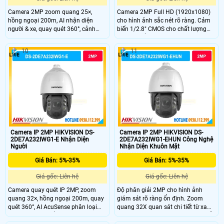
Camera 2MP zoom quang 25×,
Camera 2MP Full HD (1920x1080)
hồng ngoại 200m, AI nhận diện
cho hình ảnh sắc nét rõ ràng. Cảm
người & xe, quay quét 360°, cảnh
biến 1/2.8" CMOS cho chất lượng
báo đèn và âm thanh, bền bỉ IP67.
hình ảnh ổn định. Hồng ngoại tầm
xa 200m hỗ trợ giám sát ban đêm
10
11
liên tục. PTZ xoay 360° không điểm
mù, bao quát toàn khu vực rộng.
Âm thanh 2 chiều với micro kép và
loa tích hợp.
Camera IP 2MP HIKVISION DS-
Camera IP 2MP HIKVISION DS-
2DE7A232IWG1-E Nhận Diện
2DE7A232IWG1-EHUN Công Nghệ
Người
Nhận Diện Khuôn Mặt
Giá Bán: 5%-35%
Giá Bán: 5%-35%
Giá gốc: Liên hệ
Giá gốc: Liên hệ
Camera quay quét IP 2MP, zoom
Độ phân giải 2MP cho hình ảnh
quang 32×, hồng ngoại 200m, quay
giám sát rõ ràng ổn định. Zoom
quét 360°, AI AcuSense phân loại
quang 32X quan sát chi tiết từ xa
người và xe, chuẩn bảo vệ IP67,
khu vực rộng. Hồng ngoại 200m hỗ
IK10.
trợ quan sát ban đêm hiệu quả cao.