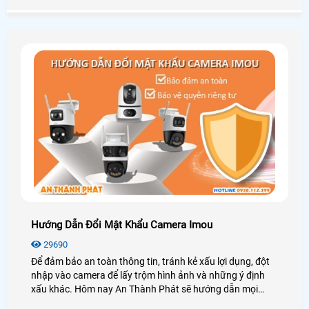
khoản, hãy cùng An Thành Phát xem các cách dưới đây
nhé hỗ trợ người dùng xóa thiết bị khỏi tài khoản Hik-
Connect.
Hướng Dẫn Đổi Mật Khẩu Camera Imou
29690
Để đảm bảo an toàn thông tin, tránh kẻ xấu lợi dụng, đột
nhập vào camera để lấy trộm hình ảnh và những ý định
xấu khác. Hôm nay An Thành Phát sẽ hướng dẫn mọi
người cách đổi mật khẩu cho camera IMOU trên ứng dụng