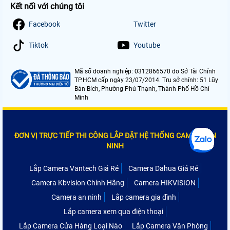
Kết nối với chúng tôi
Facebook
Twitter
Tiktok
Youtube
Mã số doanh nghiệp: 0312866570 do Sở Tài Chính
TP.HCM cấp ngày 23/07/2014. Trụ sở chính: 51 Lũy
Bán Bích, Phường Phú Thạnh, Thành Phố Hồ Chí
Minh
ĐƠN VỊ TRỰC TIẾP THI CÔNG LẮP ĐẶT HỆ THỐNG CAMERA AN
NINH
Lắp Camera Vantech Giá Rẻ
Camera Dahua Giá Rẻ
Camera Kbvision Chính Hãng
Camera HIKVISION
Camera an ninh
Lắp camera gia đình
Lắp camera xem qua điện thoại
Lắp Camera Cửa Hàng Loại Nào
Lắp Camera Văn Phòng