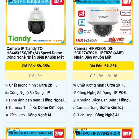
Camera IP Tiandy TC-
Camera HIKVISION DS-
H344S(25X/I/E+/A) Speed Dome
2CD2747G2H-LIPTRZS (4MP)
Công Nghệ Nhận Diện Khuôn Mặt
Nhận Diện Khuôn Mặt
Giá Bán: 5%-35%
Giá Bán: 5%-35%
Giá gốc:
Giá gốc: Liên Hệ
✨ Chất lượng hình :
Ultra 2k + .
🦉 Chất lượng hình :
Ultra 2k + .
👍 Công Nghệ Sử Dụng :
IP.
🕉️ Công Nghệ Sử Dụng :
IP POE.
❈ Hình ảnh ban đêm :
Hồng Ngoại
🌙 Khoảng Cách Ban Đêm :
Hồng
150m Hồng Ngoại Smart IR.
Ngoại 40m Có Màu Ban Ðêm.
❄ Camera Thiết Kế
Dome Kim loại.
↕️ Camera Dòng
Dome Kim loại.
️📡 Tích Hợp :
Công Nghệ AI.
️👮 Tích Hợp :
Công Nghệ AI.
483
836