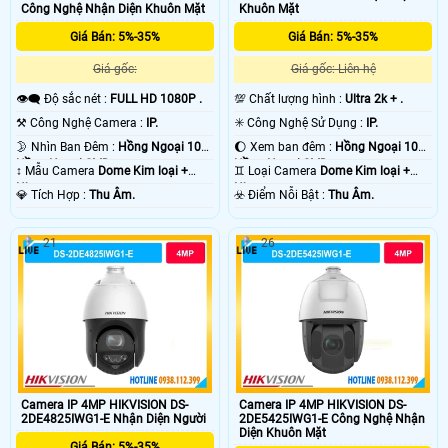
Công Nghệ Nhận Diện Khuôn Mặt
Khuôn Mặt
Giá Bán: 5%-35%
Giá Bán: 5%-35%
Giá gốc:
Giá gốc: Liên hệ
👁️‍🗨 Độ sắc nét :
FULL HD 1080P .
💯 Chất lượng hình :
Ultra 2k + .
⚒ Công Nghệ Camera :
IP.
✳️ Công Nghệ Sử Dụng :
IP.
🌛 Nhìn Ban Đêm :
Hồng Ngoại 10m
🌔 Xem ban đêm :
Hồng Ngoại 10m
Hồng Ngoại SMD.
Hồng Ngoại SMD.
↕️ Mẫu Camera
Dome Kim loại +
♊ Loại Camera
Dome Kim loại +
Nhựa.
Nhựa.
️💎 Tích Hợp :
Thu Âm.
️☣️ Điểm Nỗi Bật :
Thu Âm.
21
26
Camera IP 4MP HIKVISION DS-
Camera IP 4MP HIKVISION DS-
2DE4825IWG1-E Nhận Diện Người
2DE5425IWG1-E Công Nghệ Nhận
Diện Khuôn Mặt
Giá Bán: 5%-35%