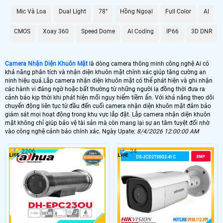
Mic Và Loa
Dual Light
78°
Hồng Ngoại
Full Color
AI
CMOS
Xoay 360
Speed Dome
AI Coding
IP66
3D DNR
Camera Nhận Diện Khuôn Mặt
là dòng camera thông minh công nghệ Ai có
khả năng phân tích và nhận diện khuôn mặt chính xác giúp tăng cường an
ninh hiệu quả.Lắp camera nhận diện khuôn mặt có thể phát hiện và ghi nhận
các hành vi đáng ngờ hoặc bất thường từ những người lạ đồng thời đưa ra
cảnh báo kịp thời khi phát hiện mối nguy hiểm tiềm ẩn. Với khả năng theo dõi
chuyển động liên tục từ đầu đến cuối camera nhận diện khuôn mặt đảm bảo
giám sát mọi hoạt động trong khu vực lắp đặt. Lắp camera nhận diện khuôn
mặt không chỉ giúp bảo vệ tài sản mà còn mang lại sự an tâm tuyệt đối nhờ
vào công nghệ cảnh báo chính xác. Ngày Upate:
8/4/2026 12:00:00 AM
2206
24