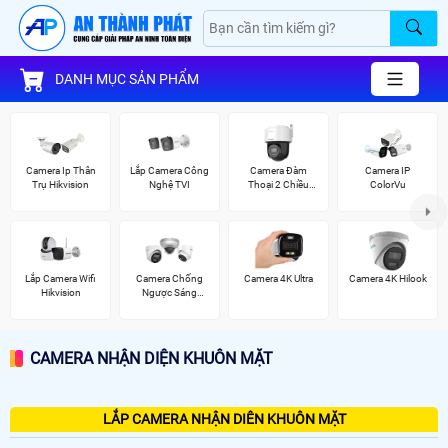
DANH MỤC SẢN PHẨM
Camera Ip Thân
Lắp Camera Công
Camera Đàm
Camera IP
Trụ Hikvision
Nghệ TVI
Thoại 2 Chiều
ColorVu
Hikvision
Lắp Camera Wifi
Camera Chống
Camera 4K Ultra
Camera 4K Hilook
Hikvision
Ngược Sáng
Hikvision
CAMERA NHẬN DIỆN KHUÔN MẶT
LẮP CAMERA NHẬN DIÊN KHUÔN MẶT