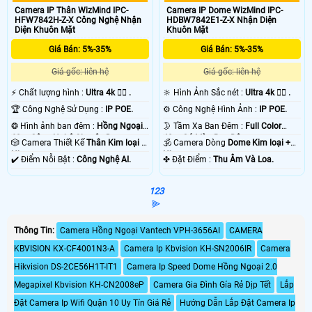
Camera IP Thân WizMind IPC-
Camera IP Dome WizMind IPC-
HFW7842H-Z-X Công Nghệ Nhận
HDBW7842E1-Z-X Nhận Diện
Diện Khuôn Mặt
Khuôn Mặt
Giá Bán: 5%-35%
Giá Bán: 5%-35%
Giá gốc: liên hệ
Giá gốc: liên hệ
️⚡ Chất lượng hình :
Ultra 4k 👍🏾 .
🔆 Hình Ảnh Sắc nét :
Ultra 4k 👍🏾 .
🏆 Công Nghệ Sử Dụng :
IP POE.
⚙ Công Nghệ Hình Ảnh :
IP POE.
❂ Hình ảnh ban đêm :
Hồng Ngoại
🌛 Tầm Xa Ban Đêm :
Full Color
60m Công Nghệ Chuyên Dụng.
40m Có Màu Ban Ðêm.
🎲 Camera Thiết Kế
Thân Kim loại +
🕉️ Camera Dòng
Dome Kim loại +
Nhựa.
Nhựa.
️✔️ Điểm Nỗi Bật :
Công Nghệ AI.
️✤ Đặt Điểm :
Thu Âm Và Loa.
1
2
3
⫸
Thông Tin:
Camera Hồng Ngoại Vantech VPH-3656AI
CAMERA
KBVISION KX-CF4001N3-A
Camera Ip Kbvision KH-SN2006IR
Camera
Hikvision DS-2CE56H1T-IT1
Camera Ip Speed Dome Hồng Ngoại 2.0
Megapixel Kbvision KH-CN2008eP
Camera Gia Đình Gía Rẻ Dịp Tết
Lắp
Đặt Camera Ip Wifi Quận 10 Uy Tín Giá Rẻ
Hướng Dẫn Lắp Đặt Camera Ip