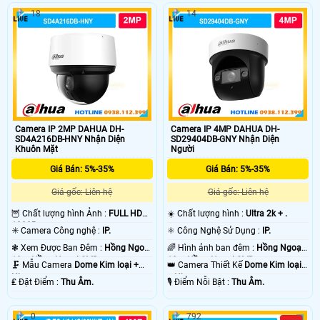
không cần thông qua modem nhà
tốt đảm bảo an ninh ấn tượng, trang
mạng.
18
14
bị ống kính có độ phân giải 2.0MP
hỗ trợ công nghệ wifi 6, có thể đàm
thoại 2 chiều và chống nước chuẩn
IP 66
Camera IP 2MP DAHUA DH-
Camera IP 4MP DAHUA DH-
SD4A216DB-HNY Nhận Diện
SD29404DB-GNY Nhận Diện
Khuôn Mặt
Người
Giá Bán: 5%-35%
Giá Bán: 5%-35%
Giá gốc: Liên hệ
Giá gốc: Liên hệ
🦉 Chất lượng hình Ảnh :
FULL HD
☀️ Chất lượng hình :
Ultra 2k + .
1080P .
✳️ Camera Công nghệ :
IP.
⚛️ Công Nghệ Sử Dụng :
IP.
❃ Xem Được Ban Đêm :
Hồng Ngoại
🌈 Hình ảnh ban đêm :
Hồng Ngoại
10m Hồng Ngoại SMD.
10m Hồng Ngoại SMD.
🗜️ Mẫu Camera
Dome Kim loại +
👑 Camera Thiết Kế
Dome Kim loại
Nhựa.
+ Nhựa.
️₤ Đặt Điểm :
Thu Âm.
️🎙 Điểm Nỗi Bật :
Thu Âm.
0
792