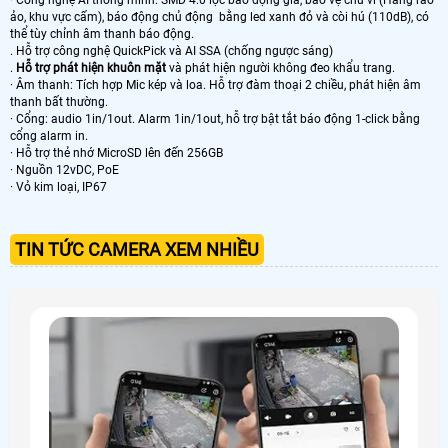
ảo, khu vực cấm), báo động chủ động bằng led xanh đỏ và còi hú (110dB), có
thể tùy chỉnh âm thanh báo động.
. Hỗ trợ công nghệ QuickPick và AI SSA (chống ngược sáng)
.
Hỗ trợ phát hiện khuôn mặt
và phát hiện người không đeo khẩu trang.
· Âm thanh: Tích hợp Mic kép và loa. Hỗ trợ đàm thoại 2 chiều, phát hiện âm
thanh bất thường.
· Cổng: audio 1in/1out. Alarm 1in/1out, hỗ trợ bật tắt báo động 1-click bằng
cổng alarm in.
· Hỗ trợ thẻ nhớ MicroSD lên đến 256GB
· Nguồn 12vDC, PoE
· Vỏ kim loại, IP67
TIN TỨC CAMERA XEM NHIỀU