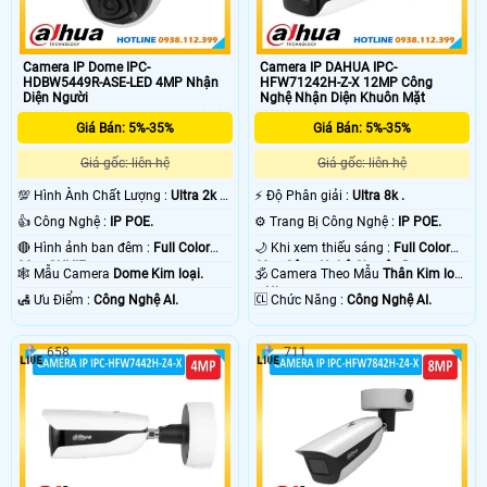
Camera IP Dome IPC-
Camera IP DAHUA IPC-
HDBW5449R-ASE-LED 4MP Nhận
HFW71242H-Z-X 12MP Công
Diện Người
Nghệ Nhận Diện Khuôn Mặt
Giá Bán: 5%-35%
Giá Bán: 5%-35%
Giá gốc: liên hệ
Giá gốc: liên hệ
💯 Hình Ành Chất Lượng :
Ultra 2k +
️⚡ Độ Phân giải :
Ultra 8k .
.
👍 Công Nghệ :
IP POE.
⚙ Trang Bị Công Nghệ :
IP POE.
🔴 Hình ảnh ban đêm :
Full Color
🌙 Khi xem thiếu sáng :
Full Color
30m ONVIF.
60m Công Nghệ Chuyên Dụng.
🕸️ Mẫu Camera
Dome Kim loại.
🕉️ Camera Theo Mẫu
Thân Kim loại
+ Nhựa.
️🛃 Ưu Điểm :
Công Nghệ AI.
️🆑 Chức Năng :
Công Nghệ AI.
658
711