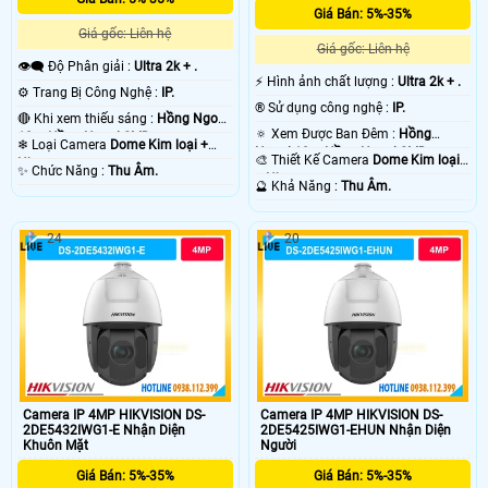
Giá Bán: 5%-35%
Giá gốc: Liên hệ
Giá gốc: Liên hệ
👁️‍🗨 Độ Phân giải :
Ultra 2k + .
️⚡ Hình ảnh chất lượng :
Ultra 2k + .
⚙ Trang Bị Công Nghệ :
IP.
®️ Sử dụng công nghệ :
IP.
🔴 Khi xem thiếu sáng :
Hồng Ngoại
🔅 Xem Được Ban Đêm :
Hồng
10m Hồng Ngoại SMD.
❄ Loại Camera
Dome Kim loại +
Ngoại 10m Hồng Ngoại SMD.
🎨 Thiết Kế Camera
Dome Kim loại
Nhựa.
️✨ Chức Năng :
Thu Âm.
+ Nhựa.
️🔮 Khả Năng :
Thu Âm.
24
20
Camera IP 4MP HIKVISION DS-
Camera IP 4MP HIKVISION DS-
2DE5432IWG1-E Nhận Diện
2DE5425IWG1-EHUN Nhận Diện
Khuôn Mặt
Người
Giá Bán: 5%-35%
Giá Bán: 5%-35%