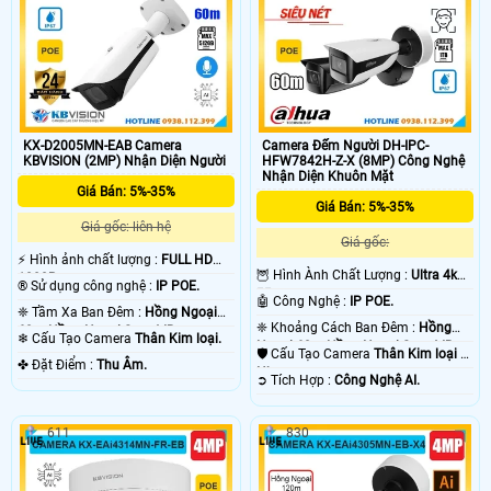
KX-D2005MN-EAB Camera
Camera Đếm Người DH-IPC-
KBVISION (2MP) Nhận Diện Người
HFW7842H-Z-X (8MP) Công Nghệ
Nhận Diện Khuôn Mặt
Giá Bán: 5%-35%
Giá Bán: 5%-35%
Giá gốc: liên hệ
Giá gốc:
️⚡ Hình ảnh chất lượng :
FULL HD
🦉 Hình Ành Chất Lượng :
Ultra 4k
1080P .
®️ Sử dụng công nghệ :
IP POE.
👍🏾 .
🤖️ Công Nghệ :
IP POE.
❈ Tầm Xa Ban Đêm :
Hồng Ngoại
❈ Khoảng Cách Ban Đêm :
Hồng
60m Hồng Ngoại Smart IR.
❄ Cấu Tạo Camera
Thân Kim loại.
Ngoại 60m Hồng Ngoại Smart IR.
🛡 Cấu Tạo Camera
Thân Kim loại +
️✤ Đặt Điểm :
Thu Âm.
Nhựa.
️➲ Tích Hợp :
Công Nghệ AI.
611
830