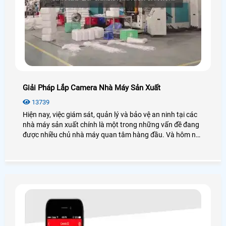
Giải Pháp Lắp Camera Nhà Máy Sản Xuất
13739
Hiện nay, việc giám sát, quản lý và bảo vệ an ninh tại các
nhà máy sản xuất chính là một trong những vấn đề đang
được nhiều chủ nhà máy quan tâm hàng đầu. Và hôm nay
An Thành Phát xin đưa ra các giải pháp lắp camera nhà
máy sản xuất sẽ giải quyết được những vấn đề an ninh
mà bạn cần. Để đi tìm hiểu sâu hơn mời bạn xem qua bài
viết dưới đây nhé!