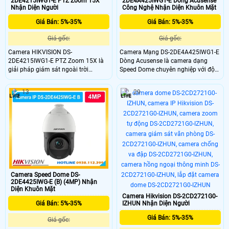
2DE4215IWG1-E PTZ Zoom 15X
2DE4A425IWG1-E Dòng Acusense
Nhận Diện Người
Công Nghệ Nhận Diện Khuôn Mặt
Giá Bán: 5%-35%
Giá Bán: 5%-35%
Giá gốc:
Giá gốc:
Camera HIKVISION DS-
Camera Mạng DS-2DE4A425IWG1-E
2DE4215IWG1-E PTZ Zoom 15X là
Dòng Acusense là camera dạng
giải pháp giám sát ngoài trời
Speed Dome chuyên nghiệp với độ
chuyên nghiệp với độ phân giải 2MP
phân giải 4MP, zoom quang học 25×
sắc nétcunfg với khả năng zoom
và hồng ngoại 50m. Thiết bị nổi bật
13
29
quang học 16X, hồng ngoại 100m
nhờ công nghệ DarkFighter, lấy nét
và công nghệ DarkFighter cho hình
Self-learning, nhận diện người và
ảnh rõ trong điều kiện thiếu sáng.
phương tiện, hỗ trợ chụp khuôn mặt
Với khả năng chống nước IP67
camera chống nước cức tốt
Camera Speed Dome DS-
2DE4425IWG-E (B) (4MP) Nhận
Diện Khuôn Mặt
Camera Hikvision DS-2CD2721G0-
IZHUN Nhận Diện Người
Giá Bán: 5%-35%
Giá Bán: 5%-35%
Giá gốc: