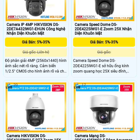
Camera IP 4MP HIKVISION DS-
Camera Speed Dome DS-
2DE7A432IWG1-EHUN Công Nghệ
2DE4225IWG1-E Zoom 25X Nhận
Nhận Diện Khuôn Mặt
Diện Khuôn Mặt
Giá Bán: 5%-35%
Giá Bán: 5%-35%
Giá gốc: Liên hệ
Giá gốc:
Độ phân giải 4MP (2560x1440) hình
Camera Speed Dome DS-
ảnh sắc nét rõ ràng. Cảm biến
2DE4225IWG1-E sở hữu ống kính
1/2.5" CMOS cho hình ảnh rõ và chi
zoom quang học 25X siêu đỉnh,
tiết tốt. Zoom quang 32X quan sát
giúp bạn phóng to mọi chi tiết ở
xa rõ nét trong mọi điều kiện. Hồng
khoảng cách xa một cách rõ nét.
20
17
ngoại 200m hỗ trợ giám sát ban
Thiết bị giám sát phân khúc cao cấp
đêm hiệu quả cao.
này mang lại khả năng quan sát
không góc chết, bảo vệ toàn diện
cho các công trình lớn, bãi xe hay
nhà xưởng của bạn.
Camera HIKVISION DS-
Camera Mạng DS-