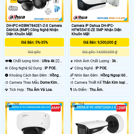
DH-IPC-HDBW7842E1-Z-X Camera
Camera IP Dahua DH-IPC-
DAHUA (8MP) Công Nghệ Nhận
HFW5541E-ZE 5MP Nhận Diện
Diện Khuôn Mặt
Khuôn Mặt
Giá Bán: 5%-35%
Giá Bán: 9,500,000 ₫
Giá gốc:
Giá gốc: 14,500,000 ₫
👁️‍🗨 Chất lượng hình :
Ultra 4k 👍🏾 .
☀️ Hình Ành Chất Lượng :
3k .
⚙ Công Nghệ Sử Dụng :
IP POE.
🌠 Công Nghệ :
IP POE.
🌚 Khoảng Cách Ban Đêm :
Hồng
🌈 Nhìn Ban Đêm :
Hồng Ngoại 60m
Ngoại 40m Hồng Ngoại Smart IR.
Hồng Ngoại Smart IR.
🎨 Camera Theo Mẫu
Dome Kim
🎨 Camera Thiết Kế
Thân Kim loại +
loại + Nhựa.
Nhựa.
️💎 Tích Hợp :
Thu Âm Và Loa.
️🎙 Ưu Điểm :
Thu Âm.
768
704