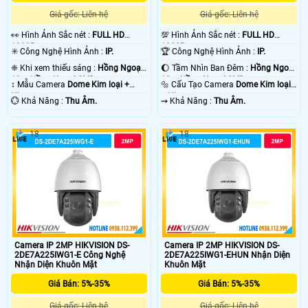
Giá gốc: Liên hệ
Giá gốc: Liên hệ
️👀 Hình Ảnh Sắc nét :
FULL HD
💯 Hình Ảnh Sắc nét :
FULL HD
1080P .
1080P .
✳️ Công Nghệ Hình Ảnh :
IP.
🏆 Công Nghệ Hình Ảnh :
IP.
❈ Khi xem thiếu sáng :
Hồng Ngoại
🌔 Tầm Nhìn Ban Đêm :
Hồng Ngoại
10m Hồng Ngoại SMD.
10m Hồng Ngoại SMD.
↕️ Mẫu Camera
Dome Kim loại +
🔩 Cấu Tạo Camera
Dome Kim loại
Nhựa.
+ Nhựa.
️💮 Khả Năng :
Thu Âm.
️⇝ Khả Năng :
Thu Âm.
18
18
Camera IP 2MP HIKVISION DS-
Camera IP 2MP HIKVISION DS-
2DE7A225IWG1-E Công Nghệ
2DE7A225IWG1-EHUN Nhận Diện
Nhận Diện Khuôn Mặt
Khuôn Mặt
Giá Bán: 5%-35%
Giá Bán: 5%-35%
Giá gốc: Liên hệ
Giá gốc: Liên hệ