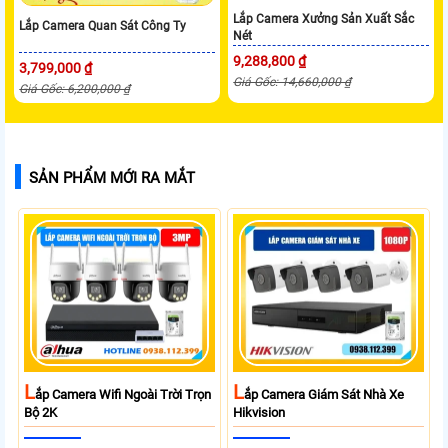
Lắp Camera Xưởng Sản Xuất Sắc
Lắp Camera Quan Sát Công Ty
Nét
9,288,800 ₫
3,799,000 ₫
Giá Gốc: 14,660,000 ₫
Giá Gốc: 6,200,000 ₫
SẢN PHẨM MỚI RA MẮT
L
L
Ắp Camera Wifi Ngoài Trời Trọn
Ắp Camera Giám Sát Nhà Xe
Bộ 2K
Hikvision