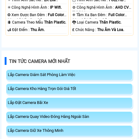
1080P .
✳️ Công Nghệ Hình Ảnh :
IP Wifi.
⚙ Công Nghệ Hình Ảnh :
AHD CVI
TVI BCS.
❂ Xem Được Ban Đêm :
Full Color
❈ Tầm Xa Ban Đêm :
Full Color
30m Có Màu Ban Ðêm.
20m Có Màu Ban Ðêm.
🐜 Camera Theo Mẫu
Thân Plastic.
🐉️ Loại Camera
Thân Plastic.
️🛃 Đặt Điểm :
Thu Âm.
️₤ Chức Năng :
Thu Âm Và Loa.
TIN TỨC CAMERA MỚI NHẤT
Lắp Camera Giám Sát Phòng Làm Việc
Lắp Camera Kho Hàng Trọn Gói Giá Tốt
Lắp Đặt Camera Bãi Xe
Lắp Camera Quay Video Đóng Hàng Ngoài Sàn
Lắp Camera Giữ Xe Thông Minh