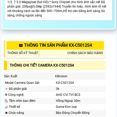
1/2. 7 5.0 Megapixel (full HD) * Sony Chipset cho hình ảnh sắc nét Độ
phân giải :20fps@5.0Mp (2592x1944) Truyền tín hiệu , hình ảnh rõ nét
với khoảng cách xa lên đến 500~700m,Hỗ trợ cân bằng ánh sáng, bù
sáng, chống ngược sáng
📖 THÔNG TIN SẢN PHẨM KX-C5012S4
THÔNG SỐ KỸ THUẬT
CHÍNH SÁCH BẢO HÀNH
THÔNG CHI TIẾT CAMERA KX-C5012S4
Sản Xuất
KBvision
Model Camera Quan Sát
KX-C5012S4
🔅 Độ phân giải
3k
®️ Công nghệ
AHD CVI TVI BCS
🌜 Tầm nhìn ban đêm
Hồng Ngoại 30m
🤹 Thiết kế
Dome Kim loại
♚ Chức năng
Báo Động Chuyển Động