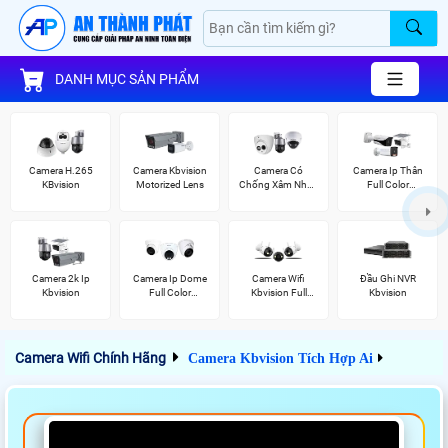
DANH MỤC SẢN PHẨM
Camera H.265
Camera Kbvision
Camera Có
Camera Ip Thân
KBvision
Motorized Lens
Chống Xâm Nhập
Full Color
Kbvision
Kbvision
Camera 2k Ip
Camera Ip Dome
Camera Wifi
Đầu Ghi NVR
Kbvision
Full Color
Kbvision Full
Kbvision
Kbvision
Color
Camera Wifi Chính Hãng
Camera Kbvision Tích Hợp Ai