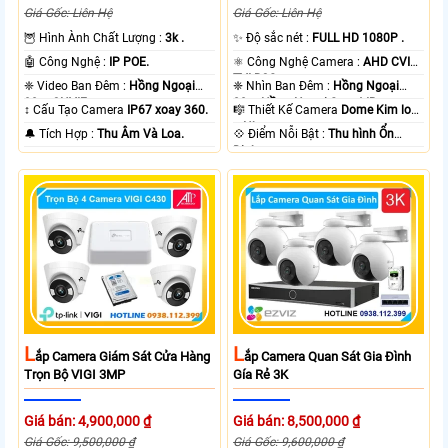
Giá Gốc: Liên Hệ
Giá Gốc: Liên Hệ
🦉 Hình Ành Chất Lượng :
3k .
✨ Độ sắc nét :
FULL HD 1080P .
🤖️ Công Nghệ :
IP POE.
⚛️ Công Nghệ Camera :
AHD CVI
TVI BCS.
❈ Video Ban Đêm :
Hồng Ngoại
❈ Nhìn Ban Đêm :
Hồng Ngoại
30m ONVIF.
20m Hồng Ngoại Smart IR.
↕️ Cấu Tạo Camera
IP67 xoay 360.
🎼️ Thiết Kế Camera
Dome Kim loại
+ Nhựa.
️🔔 Tích Hợp :
Thu Âm Và Loa.
️💠 Điểm Nỗi Bật :
Thu hình Ổn
Định.
L
L
Ắp Camera Giám Sát Cửa Hàng
Ắp Camera Quan Sát Gia Đình
Trọn Bộ VIGI 3MP
Gía Rẻ 3K
Giá bán: 4,900,000 ₫
Giá bán: 8,500,000 ₫
Giá Gốc: 9,500,000 ₫
Giá Gốc: 9,600,000 ₫