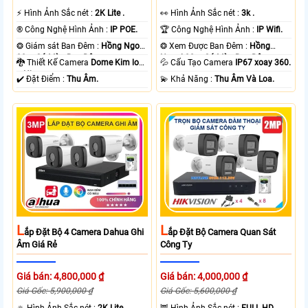
️⚡ Hình Ảnh Sắc nét :
2K Lite .
️👀 Hình Ảnh Sắc nét :
3k .
®️ Công Nghệ Hình Ảnh :
IP POE.
🏆 Công Nghệ Hình Ảnh :
IP Wifi.
❂ Giám sát Ban Đêm :
Hồng Ngoại
❂ Xem Được Ban Đêm :
Hồng
30m Có Màu Ban Ðêm.
Ngoại 30m Có Màu Ban Ðêm.
🐉️ Thiết Kế Camera
Dome Kim loại
💦 Cấu Tạo Camera
IP67 xoay 360.
+ Nhựa.
️✔️ Đặt Điểm :
Thu Âm.
️💫 Khả Năng :
Thu Âm Và Loa.
L
L
Ắp Đặt Bộ 4 Camera Dahua Ghi
Ắp Đặt Bộ Camera Quan Sát
Âm Giá Rẻ
Công Ty
Giá bán: 4,800,000 ₫
Giá bán: 4,000,000 ₫
Giá Gốc: 5,900,000 ₫
Giá Gốc: 5,600,000 ₫
🔅 Hình Ảnh Sắc nét :
2K Lite .
🦉 Hình Ảnh Sắc nét :
FULL HD