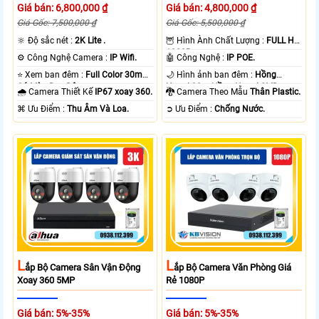
Giá bán: 6,800,000 ₫
Giá bán: 4,800,000 ₫
Giá Gốc: 7,500,000 ₫
Giá Gốc: 5,500,000 ₫
🔆 Độ sắc nét :
2K Lite .
🦉 Hình Ành Chất Lượng :
FULL HD
1080P .
⚙ Công Nghệ Camera :
IP Wifi.
🤖️ Công Nghệ :
IP POE.
⭐ Xem ban đêm :
Full Color 30m
🌙 Hình ảnh ban đêm :
Hồng
Có Màu Ban Ðêm.
Ngoại 20m Hồng Ngoại SMD.
🌧️ Camera Thiết Kế
IP67 xoay 360.
🐉️ Camera Theo Mẫu
Thân Plastic.
️⌘ Ưu Điểm :
Thu Âm Và Loa.
️➲ Ưu Điểm :
Chống Nước.
L
L
Ắp Bộ Camera Sân Vận Động
Ắp Bộ Camera Văn Phòng Giá
Xoay 360 5MP
Rẻ 1080P
Giá bán: 5%-35%
Giá bán: 5%-35%