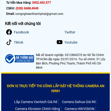
0902.452.577
Tư Vấn Mua Hàng:
(028) 6688.4949
CSKH:
Email:
congngheanthanhphat@gmail.com
Kết nối với chúng tôi
Facebook
Twitter
Tiktok
Youtube
Mã số doanh nghiệp: 0312866570 do Sở Tài Chính
TP.HCM cấp ngày 23/07/2014. Trụ sở chính: 51 Lũy
Bán Bích, Phường Phú Thạnh, Thành Phố Hồ Chí
Minh
ĐƠN VỊ TRỰC TIẾP THI CÔNG LẮP ĐẶT HỆ THỐNG CAMERA AN
NINH
Lắp Camera Vantech Giá Rẻ
Camera Dahua Giá Rẻ
Camera Kbvision Chính Hãng
Camera HIKVISION