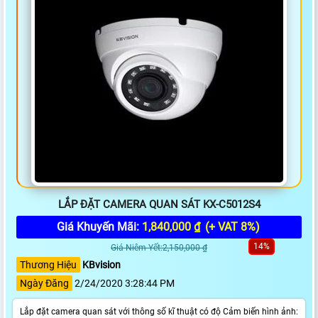
LẮP ĐẶT CAMERA QUAN SÁT KX-C5012S4
Giá Khuyến Mãi:
1,840,000 ₫
(+ VAT 8%)
14%
Giá Niêm Yết:2,150,000 ₫
Thương Hiệu
KBvision
Ngày Đăng
2/24/2020 3:28:44 PM
Lắp đặt camera quan sát với thông số kĩ thuật có độ Cảm biến hình ảnh: