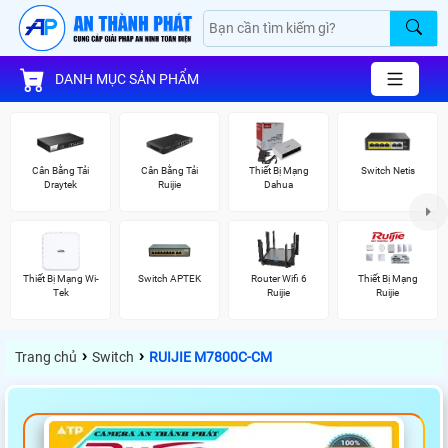
DANH MỤC SẢN PHẨM
Cân Bằng Tải
Cân Bằng Tải
Thiết Bị Mạng
Switch Netis
Draytek
Ruijie
Dahua
Thiết Bị Mạng Wi-
Switch APTEK
Router Wifi 6
Thiết Bị Mạng
Tek
Ruijie
Ruijie
›
›
Trang chủ
Switch
RUIJIE M7800C-CM