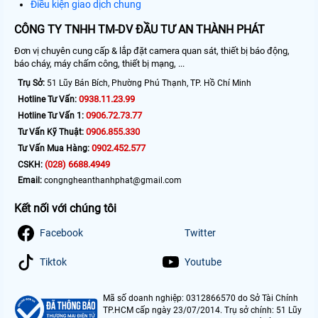
Điều kiện giao dịch chung
CÔNG TY TNHH TM-DV ĐẦU TƯ AN THÀNH PHÁT
Đơn vị chuyên cung cấp & lắp đặt camera quan sát, thiết bị báo động,
báo cháy, máy chấm công, thiết bị mạng, ...
Trụ Sở:
51 Lũy Bán Bích, Phường Phú Thạnh, TP. Hồ Chí Minh
0938.11.23.99
Hotline Tư Vấn:
0906.72.73.77
Hotline Tư Vấn 1:
0906.855.330
Tư Vấn Kỹ Thuật:
0902.452.577
Tư Vấn Mua Hàng:
(028) 6688.4949
CSKH:
Email:
congngheanthanhphat@gmail.com
Kết nối với chúng tôi
Facebook
Twitter
Tiktok
Youtube
Mã số doanh nghiệp: 0312866570 do Sở Tài Chính
TP.HCM cấp ngày 23/07/2014. Trụ sở chính: 51 Lũy