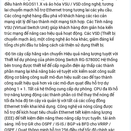
điều hành RGOS11.X và ảo hóa VSU / VSD công nghệ, tương
lai chuyển mạch hỗ trợ Ethernet trong tương lai các yêu cầu.
Các công nghệ hàng đầu phá vỡ khách hàng các rào cản
mạng vật lý để tạo thành một mạng tích hợp. Các Tính năng
VSU (Virtual Switch Unit) giúp khách hàng đơn giản hóa kiến
trúc mạng để nâng cao hiệu quả hoạt động. Các VSD (Thiết bị
chuyển mạch ảo), một công nghệ ảo hóa khác, giảm đáng kể
tổng chi phí đầu tư bằng cách cải thiện sử dụng thiết bị.
-Độ tin cậy cấp hãng vận chuyển Hiệu quả năng lượng tuyệt vời
Thiết kế dự phòng của phím Dòng Switch RG-S7800C Hệ thống
bên trong được thiết kế để cấp nguồn điện áp thấp các thành
phần mang lại khả năng bảo vệ tuyệt vời: kiểm soát công suất
động cơ bằng công suất mô-đun hiệu suất cao để tạo thành
công suất hiệu quả hơn và các mô-đun quạt đều hỗ trợ dự
phòng 1 + 1. Tất cả hệ thống cung cấp dự phòng. CPU đa lõi hỗ
trợ năng lượng động các thành phần có thể thay thế nóng để
tối đa hóa độ tin cậy và quản lý với tất cả các cổng đồng
Ethernet triển khai khả dụng. Công nghệ vá nóng cũng được
hỗ trợ để kích hoạt tiêu chuẩn Ethernet tiết kiệm năng lượng
(EEE) để tiết kiệm điện năng theo nâng cấp trực tuyến. tải ánh
sáng. Hỗ trợ GR cho OSPF / IS-IS / BGP và BFD cho VRRP /
OSPF / Quạt thông minh hỗ trợ 256 điều chế tốc độ chính xác