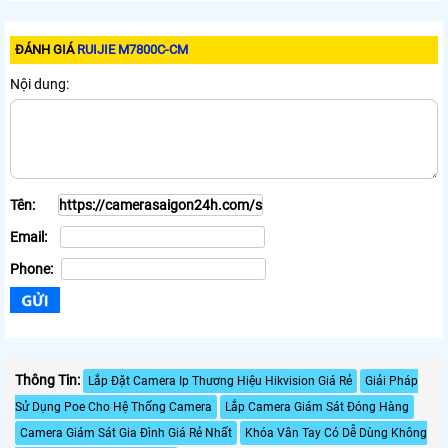
ĐÁNH GIÁ
RUIJIE M7800C-CM
Nội dung:
Tên:
Email:
Phone:
Thông Tin:
Lắp Đặt Camera Ip Thương Hiệu Hikvision Giá Rẻ
Giải Pháp
Sử Dụng Poe Cho Hệ Thống Camera
Lắp Camera Giám Sát Đóng Hàng
Camera Giám Sát Gia Đình Giá Rẻ Nhất
Khóa Vân Tay Có Dễ Dùng Không