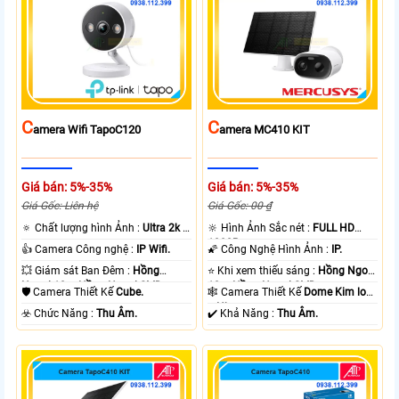
C
C
Amera Wifi TapoC120
Amera MC410 KIT
Giá bán: 5%-35%
Giá bán: 5%-35%
Giá Gốc: Liên hệ
Giá Gốc: 00 ₫
🔅 Chất lượng hình Ảnh :
Ultra 2k +
🔆 Hình Ảnh Sắc nét :
FULL HD
.
1080P .
👍 Camera Công nghệ :
IP Wifi.
🌠 Công Nghệ Hình Ảnh :
IP.
💥 Giám sát Ban Đêm :
Hồng
⭐ Khi xem thiếu sáng :
Hồng Ngoại
Ngoại 10m Hồng Ngoại SMD.
10m Hồng Ngoại SMD.
🛡 Camera Thiết Kế
Cube.
🕸️ Camera Thiết Kế
Dome Kim loại
+ Nhựa.
️☣️ Chức Năng :
Thu Âm.
️✔️ Khả Năng :
Thu Âm.