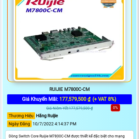
RUIJIE M7800C-CM
Giá Khuyến Mãi:
177,579,500 ₫
(+ VAT 8%)
0%
Giá Niêm Yết:177,579,500 ₫
Thương Hiệu
Hãng Ruijie
Ngày Đăng
10/7/2022 4:14:37 PM
Dòng Switch Core Ruijie M7800C-CM được thiết kế đặc biệt cho mạng