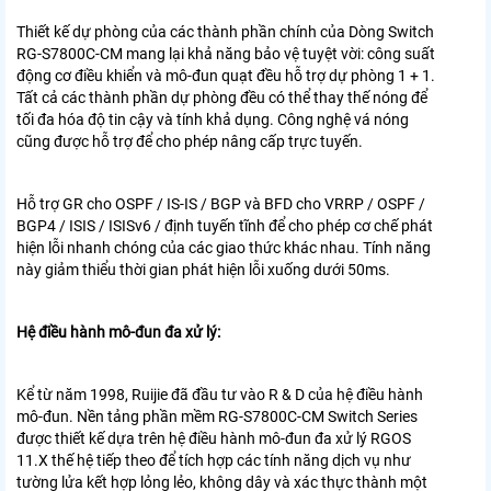
Thiết kế dự phòng của các thành phần chính của Dòng Switch
RG-S7800C-CM mang lại khả năng bảo vệ tuyệt vời: công suất
động cơ điều khiển và mô-đun quạt đều hỗ trợ dự phòng 1 + 1.
Tất cả các thành phần dự phòng đều có thể thay thế nóng để
tối đa hóa độ tin cậy và tính khả dụng. Công nghệ vá nóng
cũng được hỗ trợ để cho phép nâng cấp trực tuyến.
Hỗ trợ GR cho OSPF / IS-IS / BGP và BFD cho VRRP / OSPF /
BGP4 / ISIS / ISISv6 / định tuyến tĩnh để cho phép cơ chế phát
hiện lỗi nhanh chóng của các giao thức khác nhau. Tính năng
này giảm thiểu thời gian phát hiện lỗi xuống dưới 50ms.
Hệ điều hành mô-đun đa xử lý:
Kể từ năm 1998, Ruijie đã đầu tư vào R & D của hệ điều hành
mô-đun. Nền tảng phần mềm RG-S7800C-CM Switch Series
được thiết kế dựa trên hệ điều hành mô-đun đa xử lý RGOS
11.X thế hệ tiếp theo để tích hợp các tính năng dịch vụ như
tường lửa kết hợp lỏng lẻo, không dây và xác thực thành một