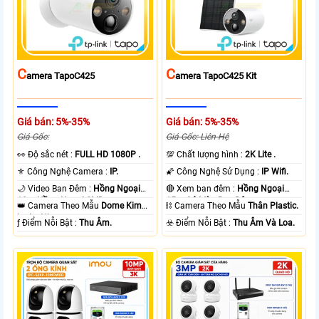
C
C
Amera TapoC425
Amera TapoC425 Kit
Giá bán: 5%-35%
Giá bán: 5%-35%
Giá Gốc:
Giá Gốc: Liên Hệ
️👀 Độ sắc nét :
FULL HD 1080P .
💯 Chất lượng hình :
2K Lite .
⚜️ Công Nghệ Camera :
IP.
🌠 Công Nghệ Sử Dụng :
IP Wifi.
🌙 Video Ban Đêm :
Hồng Ngoại
🔴 Xem ban đêm :
Hồng Ngoại
10m Hồng Ngoại SMD.
15m Có Màu Ban Ðêm.
👑 Camera Theo Mẫu
Dome Kim
⛓ Camera Theo Mẫu
Thân Plastic.
loại + Nhựa.
️ƒ Điểm Nỗi Bật :
Thu Âm.
️☣️ Điểm Nỗi Bật :
Thu Âm Và Loa.