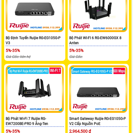
Bộ Định Tuyến Ruijie RG-EG105G-P
Bộ Phát WI-FI 6 RG-EW6000GX 8
V3
Anten
5%-35%
5%-35%
Giá Gốc: liên hệ
Giá Gốc:
Bộ Phát Wi-Fi 7 Ruijie RG-
Smart Gateway Ruijie RG-EG105G-P
EW7200BE-PRO 9 Ăng-Ten
V2 Cấp Nguồn PoE
5%-35%
2,964,500 ₫