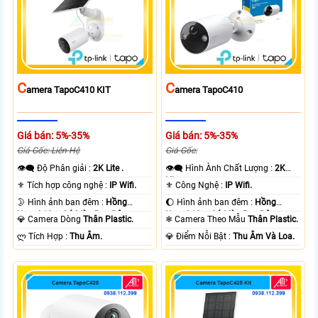
C
C
Amera TapoC410 KIT
Amera TapoC410
Giá bán: 5%-35%
Giá bán: 5%-35%
Giá Gốc: Liên Hệ
Giá Gốc:
👁️‍🗨 Độ Phân giải :
2K Lite .
👁️‍🗨 Hình Ành Chất Lượng :
2K
Lite .
⚜️ Tích hợp công nghệ :
IP Wifi.
⚜️ Công Nghệ :
IP Wifi.
🌛 Hình ảnh ban đêm :
Hồng
🌔 Hình ảnh ban đêm :
Hồng
Ngoại 10m Có Màu Ban Ðêm.
Ngoại 10m Có Màu Ban Ðêm.
💎 Camera Dòng
Thân Plastic.
❄ Camera Theo Mẫu
Thân Plastic.
️ლ Tích Hợp :
Thu Âm.
️💎 Điểm Nỗi Bật :
Thu Âm Và Loa.