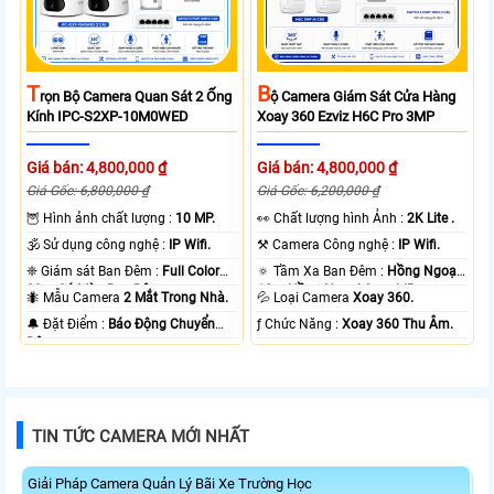
T
B
Rọn Bộ Camera Quan Sát 2 Ống
Ộ Camera Giám Sát Cửa Hàng
Kính IPC-S2XP-10M0WED
Xoay 360 Ezviz H6C Pro 3MP
Giá bán: 4,800,000 ₫
Giá bán: 4,800,000 ₫
Giá Gốc: 6,800,000 ₫
Giá Gốc: 6,200,000 ₫
🦉 Hình ảnh chất lượng :
10 MP.
️👀 Chất lượng hình Ảnh :
2K Lite .
🕉️ Sử dụng công nghệ :
IP Wifi.
⚒ Camera Công nghệ :
IP Wifi.
❈ Giám sát Ban Đêm :
Full Color
🔅 Tầm Xa Ban Đêm :
Hồng Ngoại
20m Có Màu Ban Ðêm.
10m Hồng Ngoại Smart IR.
🐜 Mẫu Camera
2 Mắt Trong Nhà.
💦 Loại Camera
Xoay 360.
️🔔 Đặt Điểm :
Báo Động Chuyển
️ƒ Chức Năng :
Xoay 360 Thu Âm.
Động.
TIN TỨC CAMERA MỚI NHẤT
Giải Pháp Camera Quản Lý Bãi Xe Trường Học