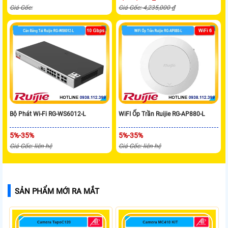
Giá Gốc:
Giá Gốc: 4,235,000 ₫
Bộ Phát Wi-Fi RG-WS6012-L
WiFI Ốp Trần Ruijie RG-AP880-L
5%-35%
5%-35%
Giá Gốc: liên hệ
Giá Gốc: liên hệ
SẢN PHẨM MỚI RA MẮT