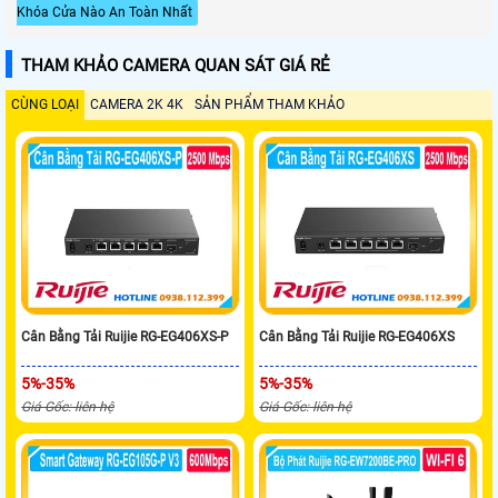
Khóa Cửa Nào An Toàn Nhất
THAM KHẢO CAMERA QUAN SÁT GIÁ RẺ
CÙNG LOẠI
CAMERA 2K 4K
SẢN PHẨM THAM KHẢO
Cân Bằng Tải Ruijie RG-EG406XS-P
Cân Bằng Tải Ruijie RG-EG406XS
5%-35%
5%-35%
Giá Gốc: liên hệ
Giá Gốc: liên hệ