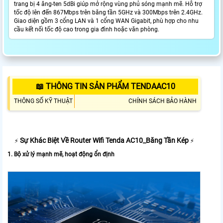
trang bị 4 ăng-ten 5dBi giúp mở rộng vùng phủ sóng mạnh mẽ. Hỗ trợ
tốc độ lên đến 867Mbps trên băng tần 5GHz và 300Mbps trên 2.4GHz.
Giao diện gồm 3 cổng LAN và 1 cổng WAN Gigabit, phù hợp cho nhu
cầu kết nối tốc độ cao trong gia đình hoặc văn phòng.
📖 THÔNG TIN SẢN PHẨM TENDAAC10
THÔNG SỐ KỸ THUẬT
CHÍNH SÁCH BẢO HÀNH
Sự Khác Biệt Về Router Wifi Tenda AC10_Băng Tần Kép
⚡
⚡
1. Bộ xử lý mạnh mẽ, hoạt động ổn định