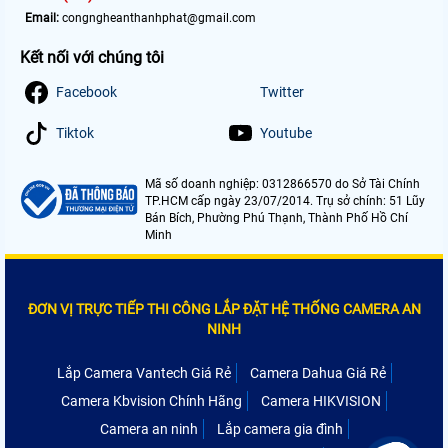
Email:
congngheanthanhphat@gmail.com
Kết nối với chúng tôi
Facebook
Twitter
Tiktok
Youtube
Mã số doanh nghiệp: 0312866570 do Sở Tài Chính
TP.HCM cấp ngày 23/07/2014. Trụ sở chính: 51 Lũy
Bán Bích, Phường Phú Thạnh, Thành Phố Hồ Chí
Minh
ĐƠN VỊ TRỰC TIẾP THI CÔNG LẮP ĐẶT HỆ THỐNG CAMERA AN
NINH
Lắp Camera Vantech Giá Rẻ
Camera Dahua Giá Rẻ
Camera Kbvision Chính Hãng
Camera HIKVISION
Camera an ninh
Lắp camera gia đình