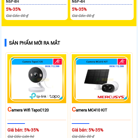
N6P-8H
N6P-4H
5%-35%
5%-35%
Giá Gốc: 00 ₫
Giá Gốc: 00 ₫
SẢN PHẨM MỚI RA MẮT
C
C
Amera Wifi TapoC120
Amera MC410 KIT
Giá bán: 5%-35%
Giá bán: 5%-35%
Giá Gốc: Liên hệ
Giá Gốc: 00 ₫