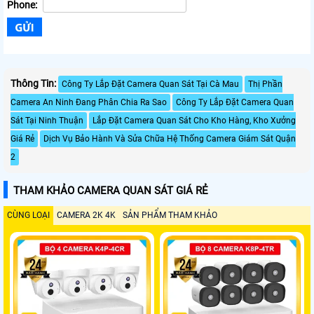
Phone:
Thông Tin:
Công Ty Lắp Đặt Camera Quan Sát Tại Cà Mau
Thị Phần
Camera An Ninh Đang Phân Chia Ra Sao
Công Ty Lắp Đặt Camera Quan
Sát Tại Ninh Thuận
Lắp Đặt Camera Quan Sát Cho Kho Hàng, Kho Xưởng
Giá Rẻ
Dịch Vụ Bảo Hành Và Sửa Chữa Hệ Thống Camera Giám Sát Quận
2
THAM KHẢO CAMERA QUAN SÁT GIÁ RẺ
CÙNG LOẠI
CAMERA 2K 4K
SẢN PHẨM THAM KHẢO