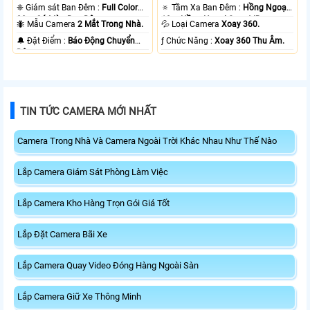
❈ Giám sát Ban Đêm :
Full Color
🔅 Tầm Xa Ban Đêm :
Hồng Ngoại
20m Có Màu Ban Ðêm.
10m Hồng Ngoại Smart IR.
🐜 Mẫu Camera
2 Mắt Trong Nhà.
💦 Loại Camera
Xoay 360.
️🔔 Đặt Điểm :
Báo Động Chuyển
️ƒ Chức Năng :
Xoay 360 Thu Âm.
Động.
TIN TỨC CAMERA MỚI NHẤT
Camera Trong Nhà Và Camera Ngoài Trời Khác Nhau Như Thế Nào
Lắp Camera Giám Sát Phòng Làm Việc
Lắp Camera Kho Hàng Trọn Gói Giá Tốt
Lắp Đặt Camera Bãi Xe
Lắp Camera Quay Video Đóng Hàng Ngoài Sàn
Lắp Camera Giữ Xe Thông Minh