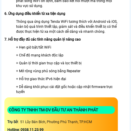
phát sóng WiFi ổn định, đảm bảo kết nối mượt mà trong mọi
khu vực sử dụng.
6. Ứng dụng điều khiển từ xa tiện dụng
Thông qua ứng dụng Tenda WiFi tương thích với Android và iOS,
toàn bộ quá trình thiết lập, giám sát và điều khiển thiết bị có thể
được thực hiện từ xa một cách dễ dàng và nhanh chóng.
7. Hỗ trợ đầy đủ các tính năng quản lý nâng cao
+ Hẹn giờ bật/tắt WiFi
+ Chế độ mạng khách độc lập
+ Quản lý thời gian truy cập và lọc thiết bị
+ Mở rộng vùng phủ sóng bằng Repeater
+ Hỗ trợ giao thức IPv6 hiện đại
+ Dễ dàng khôi phục cài đặt gốc hoặc cập nhật firmware trực
tuyến
CÔNG TY TNHH TM-DV ĐẦU TƯ AN THÀNH PHÁT
Trụ Sở:
51 Lũy Bán Bích, Phường Phú Thạnh, TP.HCM
Hotline: 0938.11.23.99