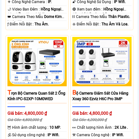
⚜️ Công Nghệ Camera :
IP.
🌠 Công Nghệ Sử Dụng :
IP Wifi.
🌙 Video Ban Đêm :
Hồng Ngoại
🔴 Xem ban đêm :
Hồng Ngoại
10m Hồng Ngoại SMD.
15m Có Màu Ban Ðêm.
👑 Camera Theo Mẫu
Dome Kim
⛓ Camera Theo Mẫu
Thân Plastic.
loại + Nhựa.
️ƒ Điểm Nỗi Bật :
Thu Âm.
️☣️ Điểm Nỗi Bật :
Thu Âm Và Loa.
T
B
Rọn Bộ Camera Quan Sát 2 Ống
Ộ Camera Giám Sát Cửa Hàng
Kính IPC-S2XP-10M0WED
Xoay 360 Ezviz H6C Pro 3MP
Giá bán: 4,800,000 ₫
Giá bán: 4,800,000 ₫
Giá Gốc: 6,800,000 ₫
Giá Gốc: 6,200,000 ₫
🦉 Hình ảnh chất lượng :
10 MP.
️👀 Chất lượng hình Ảnh :
2K Lite .
🕉️ Sử dụng công nghệ :
IP Wifi.
⚒ Camera Công nghệ :
IP Wifi.