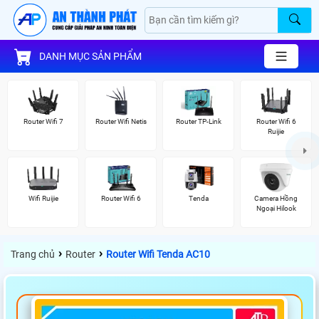
DANH MỤC SẢN PHẨM
Router Wifi 7
Router Wifi Netis
Router TP-Link
Router Wifi 6
Ruijie
Wifi Ruijie
Router Wifi 6
Tenda
Camera Hồng
Ngoại Hilook
›
›
Trang chủ
Router
Router Wifi Tenda AC10