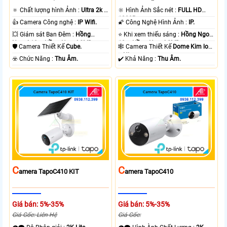
🔅 Chất lượng hình Ảnh :
Ultra 2k +
🔆 Hình Ảnh Sắc nét :
FULL HD
.
1080P .
👍 Camera Công nghệ :
IP Wifi.
🌠 Công Nghệ Hình Ảnh :
IP.
💥 Giám sát Ban Đêm :
Hồng
⭐ Khi xem thiếu sáng :
Hồng Ngoại
Ngoại 10m Hồng Ngoại SMD.
10m Hồng Ngoại SMD.
🛡 Camera Thiết Kế
Cube.
🕸️ Camera Thiết Kế
Dome Kim loại
+ Nhựa.
️☣️ Chức Năng :
Thu Âm.
️✔️ Khả Năng :
Thu Âm.
C
C
Amera TapoC410 KIT
Amera TapoC410
Giá bán: 5%-35%
Giá bán: 5%-35%
Giá Gốc: Liên Hệ
Giá Gốc: