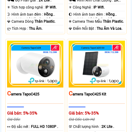
👁️‍🗨 Độ Phân giải :
2K Lite .
👁️‍🗨 Hình Ành Chất Lượng :
2K
Lite .
⚜️ Tích hợp công nghệ :
IP Wifi.
⚜️ Công Nghệ :
IP Wifi.
🌛 Hình ảnh ban đêm :
Hồng
🌔 Hình ảnh ban đêm :
Hồng
Ngoại 10m Có Màu Ban Ðêm.
Ngoại 10m Có Màu Ban Ðêm.
💎 Camera Dòng
Thân Plastic.
❄ Camera Theo Mẫu
Thân Plastic.
️ლ Tích Hợp :
Thu Âm.
️💎 Điểm Nỗi Bật :
Thu Âm Và Loa.
C
C
Amera TapoC425
Amera TapoC425 Kit
Giá bán: 5%-35%
Giá bán: 5%-35%
Giá Gốc:
Giá Gốc: Liên Hệ
️👀 Độ sắc nét :
FULL HD 1080P .
💯 Chất lượng hình :
2K Lite .