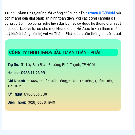
Tại An Thành Phát, chúng tôi không chỉ cung cấp
camera KBVISION
mà
còn mang đến giải pháp an ninh toàn diện. Với các dòng camera đa
dạng và tích hợp công nghệ hiện đại, bạn sẽ có được hệ thống giám sát
hiệu quả, bảo vệ tối ưu cho mọi không gian. Để được tư vấn thêm mời
quý khách hàng liên hệ với An Thành Phát qua phần thông tin bên dưới
CÔNG TY TNHH TM-DV ĐẦU TƯ AN THÀNH PHÁT
Trụ Sở:
51 Lũy Bán Bích, Phường Phú Thạnh, TP.HCM
Hotline: 0938.11.23.99
Chi Nhánh 1:
445/38 Tân Hòa Đông,P. Bình Trị Đông, Q.Bình Tân,
TP. HCM
Kỹ Thuật:
0906.855.330
Điện Thoại:
(028) 6688.4949