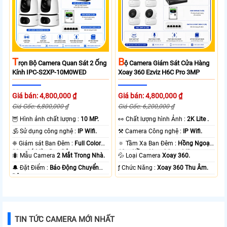
T
B
Rọn Bộ Camera Quan Sát 2 Ống
Ộ Camera Giám Sát Cửa Hàng
Kính IPC-S2XP-10M0WED
Xoay 360 Ezviz H6C Pro 3MP
Giá bán: 4,800,000 ₫
Giá bán: 4,800,000 ₫
Giá Gốc: 6,800,000 ₫
Giá Gốc: 6,200,000 ₫
🦉 Hình ảnh chất lượng :
10 MP.
️👀 Chất lượng hình Ảnh :
2K Lite .
🕉️ Sử dụng công nghệ :
IP Wifi.
⚒ Camera Công nghệ :
IP Wifi.
❈ Giám sát Ban Đêm :
Full Color
🔅 Tầm Xa Ban Đêm :
Hồng Ngoại
20m Có Màu Ban Ðêm.
10m Hồng Ngoại Smart IR.
🐜 Mẫu Camera
2 Mắt Trong Nhà.
💦 Loại Camera
Xoay 360.
️🔔 Đặt Điểm :
Báo Động Chuyển
️ƒ Chức Năng :
Xoay 360 Thu Âm.
Động.
TIN TỨC CAMERA MỚI NHẤT