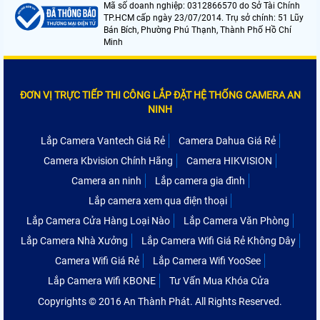
Mã số doanh nghiệp: 0312866570 do Sở Tài Chính
TP.HCM cấp ngày 23/07/2014. Trụ sở chính: 51 Lũy
Bán Bích, Phường Phú Thạnh, Thành Phố Hồ Chí
Minh
ĐƠN VỊ TRỰC TIẾP THI CÔNG LẮP ĐẶT HỆ THỐNG CAMERA AN
NINH
Lắp Camera Vantech Giá Rẻ
Camera Dahua Giá Rẻ
Camera Kbvision Chính Hãng
Camera HIKVISION
Camera an ninh
Lắp camera gia đình
Lắp camera xem qua điện thoại
Lắp Camera Cửa Hàng Loại Nào
Lắp Camera Văn Phòng
Lắp Camera Nhà Xưởng
Lắp Camera Wifi Giá Rẻ Không Dây
Camera Wifi Giá Rẻ
Lắp Camera Wifi YooSee
Lắp Camera Wifi KBONE
Tư Vấn Mua Khóa Cửa
Copyrights © 2016 An Thành Phát. All Rights Reserved.