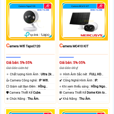
C
C
Amera Wifi TapoC120
Amera MC410 KIT
Giá bán: 5%-35%
Giá bán: 5%-35%
Giá Gốc: Liên hệ
Giá Gốc: 00 ₫
🔅 Chất lượng hình Ảnh :
Ultra 2k +
🔆 Hình Ảnh Sắc nét :
FULL HD
.
1080P .
👍 Camera Công nghệ :
IP Wifi.
🌠 Công Nghệ Hình Ảnh :
IP.
💥 Giám sát Ban Đêm :
Hồng
⭐ Khi xem thiếu sáng :
Hồng Ngoại
Ngoại 10m Hồng Ngoại SMD.
10m Hồng Ngoại SMD.
🛡 Camera Thiết Kế
Cube.
🕸️ Camera Thiết Kế
Dome Kim loại
+ Nhựa.
️☣️ Chức Năng :
Thu Âm.
️✔️ Khả Năng :
Thu Âm.