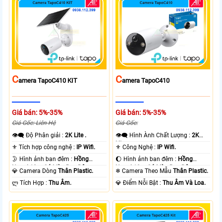
C
C
Amera TapoC410 KIT
Amera TapoC410
Giá bán: 5%-35%
Giá bán: 5%-35%
Giá Gốc: Liên Hệ
Giá Gốc:
👁️‍🗨 Độ Phân giải :
2K Lite .
👁️‍🗨 Hình Ành Chất Lượng :
2K
Lite .
⚜️ Tích hợp công nghệ :
IP Wifi.
⚜️ Công Nghệ :
IP Wifi.
🌛 Hình ảnh ban đêm :
Hồng
🌔 Hình ảnh ban đêm :
Hồng
Ngoại 10m Có Màu Ban Ðêm.
Ngoại 10m Có Màu Ban Ðêm.
💎 Camera Dòng
Thân Plastic.
❄ Camera Theo Mẫu
Thân Plastic.
️ლ Tích Hợp :
Thu Âm.
️💎 Điểm Nỗi Bật :
Thu Âm Và Loa.