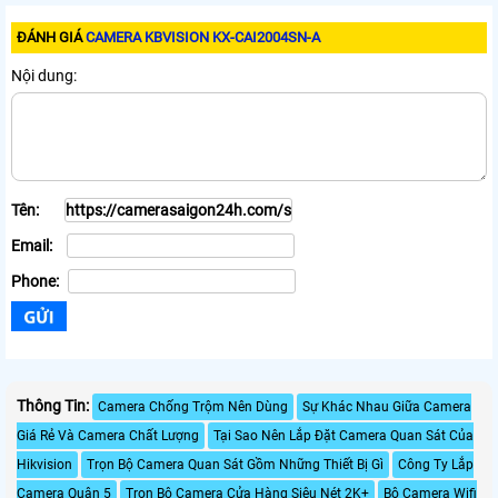
ĐÁNH GIÁ
CAMERA KBVISION KX-CAI2004SN-A
Nội dung:
Tên:
Email:
Phone:
Thông Tin:
Camera Chống Trộm Nên Dùng
Sự Khác Nhau Giữa Camera
Giá Rẻ Và Camera Chất Lượng
Tại Sao Nên Lắp Đặt Camera Quan Sát Của
Hikvision
Trọn Bộ Camera Quan Sát Gồm Những Thiết Bị Gì
Công Ty Lắp
Camera Quận 5
Trọn Bộ Camera Cửa Hàng Siêu Nét 2K+
Bộ Camera Wifi