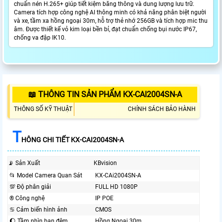
chuẩn nén H.265+ giúp tiết kiệm băng thông và dung lượng lưu trữ.
Camera tích hợp công nghệ AI thông minh có khả năng phân biệt người
và xe, tầm xa hồng ngoại 30m, hỗ trợ thẻ nhớ 256GB và tích hợp mic thu
âm. Được thiết kế vỏ kim loại bền bỉ, đạt chuẩn chống bụi nước IP67,
chống va đập IK10.
📖 THÔNG TIN SẢN PHẨM KX-CAI2004SN-A
THÔNG SỐ KỸ THUẬT
CHÍNH SÁCH BẢO HÀNH
T
HÔNG CHI TIẾT KX-CAI2004SN-A
📡 Sản Xuất
KBvision
📂 Model Camera Quan Sát
KX-CAi2004SN-A
💯 Độ phân giải
FULL HD 1080P
®️ Công nghệ
IP POE
♋ Cảm biến hình ảnh
CMOS
🌔 Tầm nhìn ban đêm
Hồng Ngoại 30m