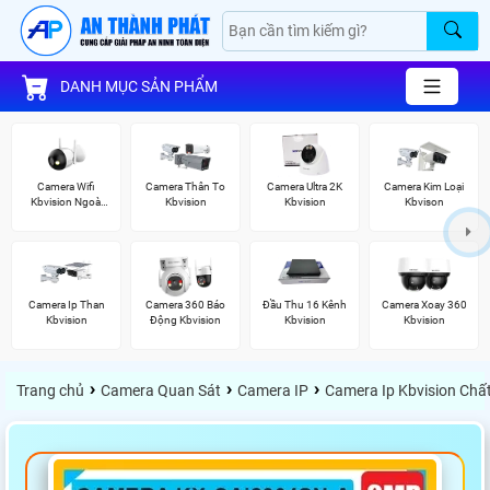
DANH MỤC SẢN PHẨM
Camera Wifi
Camera Thân To
Camera Ultra 2K
Camera Kim Loại
Kbvision Ngoài
Kbvision
Kbvision
Kbvison
Trời
Camera Ip Than
Camera 360 Báo
Đầu Thu 16 Kênh
Camera Xoay 360
Kbvision
Động Kbvision
Kbvision
Kbvision
›
›
›
Trang chủ
Camera Quan Sát
Camera IP
Camera Ip Kbvision Chấ