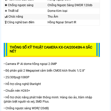
✺ Chống ngược sáng
Chống Ngược Sáng DWDR 120db
❄ Thiết kế
Dome Kim loại
🛃 Chức năng
Thu Âm
🎖️ Công nghệ ban đêm
Hồng Ngoại Smart IR
THÔNG SỐ KỸ THUẬT CAMERA KX-CAI2004SN-A SẮC
NÉT
• Camera IP AI dome hồng ngoại 2.0MP
• Độ phân giải 2 Megapixel cảm biến CMOS kích thước 1/2.8”
• 25/30fps@1080P
• Hỗ trợ công nghệ Starlight
• Chuẩn nén H265+
• Hỗ trợ chức năng phát hiện thông minh: Hàng rào ảo, Xâm nhập
(phân biệt người và xe), SMD Plus.
• Chống ngược sáng WDR(120dB)