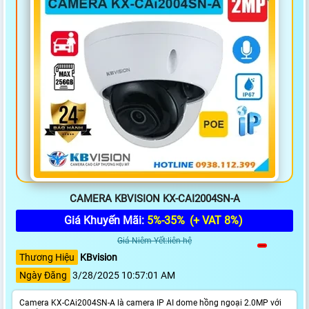
CAMERA KBVISION KX-CAI2004SN-A
Giá Khuyến Mãi:
5%-35%
(+ VAT 8%)
Giá Niêm Yết:liên hệ
Thương Hiệu
KBvision
Ngày Đăng
3/28/2025 10:57:01 AM
Camera KX-CAi2004SN-A là camera IP AI dome hồng ngoại 2.0MP với