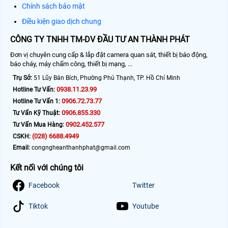
Chính sách bảo mật
Điều kiện giao dịch chung
CÔNG TY TNHH TM-DV ĐẦU TƯ AN THÀNH PHÁT
Đơn vị chuyên cung cấp & lắp đặt camera quan sát, thiết bị báo động,
báo cháy, máy chấm công, thiết bị mạng, ...
Trụ Sở:
51 Lũy Bán Bích, Phường Phú Thạnh, TP. Hồ Chí Minh
0938.11.23.99
Hotline Tư Vấn:
0906.72.73.77
Hotline Tư Vấn 1:
0906.855.330
Tư Vấn Kỹ Thuật:
0902.452.577
Tư Vấn Mua Hàng:
(028) 6688.4949
CSKH:
Email:
congngheanthanhphat@gmail.com
Kết nối với chúng tôi
Facebook
Twitter
Tiktok
Youtube