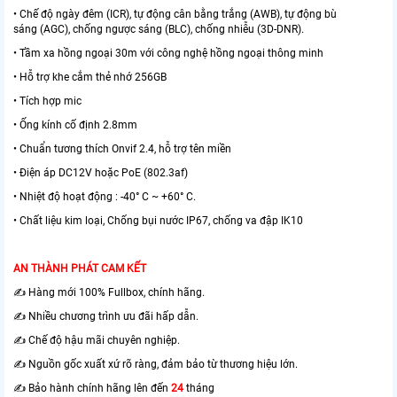
• Chế độ ngày đêm (ICR), tự động cân bằng trắng (AWB), tự động bù
sáng (AGC), chống ngược sáng (BLC), chống nhiễu (3D-DNR).
• Tầm xa hồng ngoại 30m với công nghệ hồng ngoại thông minh
• Hỗ trợ khe cắm thẻ nhớ 256GB
• Tích hợp mic
• Ống kính cố định 2.8mm
• Chuẩn tương thích Onvif 2.4, hỗ trợ tên miền
• Điện áp DC12V hoặc PoE (802.3af)
• Nhiệt độ hoạt động : -40° C ~ +60° C.
• Chất liệu kim loại, Chống bụi nước IP67, chống va đập IK10
AN THÀNH PHÁT CAM KẾT
✍️ Hàng mới 100% Fullbox, chính hãng.
✍️ Nhiều chương trình ưu đãi hấp dẫn.
✍️ Chế độ hậu mãi chuyên nghiệp.
✍️ Nguồn gốc xuất xứ rõ ràng, đảm bảo từ thương hiệu lớn.
✍️ Bảo hành chính hãng lên đến
24
tháng