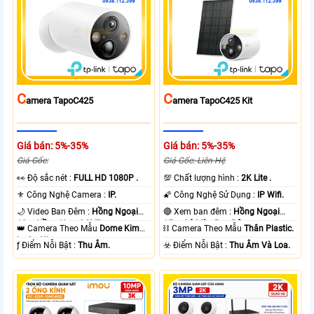
C
C
Amera TapoC425
Amera TapoC425 Kit
Giá bán: 5%-35%
Giá bán: 5%-35%
Giá Gốc:
Giá Gốc: Liên Hệ
️👀 Độ sắc nét :
FULL HD 1080P .
💯 Chất lượng hình :
2K Lite .
⚜️ Công Nghệ Camera :
IP.
🌠 Công Nghệ Sử Dụng :
IP Wifi.
🌙 Video Ban Đêm :
Hồng Ngoại
🔴 Xem ban đêm :
Hồng Ngoại
10m Hồng Ngoại SMD.
15m Có Màu Ban Ðêm.
👑 Camera Theo Mẫu
Dome Kim
⛓ Camera Theo Mẫu
Thân Plastic.
loại + Nhựa.
️ƒ Điểm Nỗi Bật :
Thu Âm.
️☣️ Điểm Nỗi Bật :
Thu Âm Và Loa.