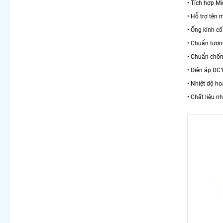
• Tích hợp Mi
• Hỗ trợ tên
• Ống kính c
• Chuẩn tương
• Chuẩn chốn
• Điện áp DC
• Nhiệt độ ho
• Chất liệu n