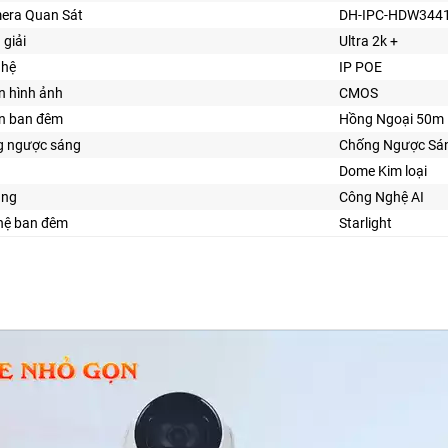
era Quan Sát
DH-IPC-HDW344
 giải
Ultra 2k +
ghệ
IP POE
n hình ảnh
CMOS
ìn ban đêm
Hồng Ngoại 50m
 ngược sáng
Chống Ngược Sá
Dome Kim loại
ăng
Công Nghệ AI
ghệ ban đêm
Starlight