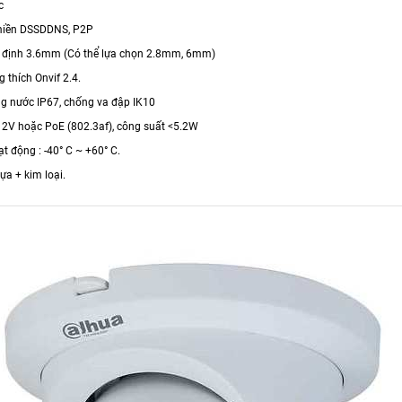
c
 miền DSSDDNS, P2P
ố định 3.6mm (Có thể lựa chọn 2.8mm, 6mm)
 thích Onvif 2.4.
g nước IP67, chống va đập IK10
12V hoặc PoE (802.3af), công suất <5.2W
ạt động : -40° C ~ +60° C.
hựa + kim loại.