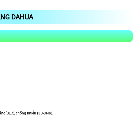
HÃNG DAHUA
áng(BLC), chống nhiễu (3D-DNR).