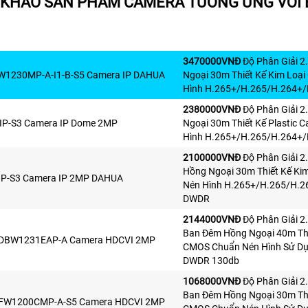
KHẢO SẢN PHẨM CAMERA TƯƠNG ỨNG VỚI
3470000VNÐ
Độ Phân Giải 2
W1230MP-A-I1-B-S5 Camera IP DAHUA
Ngoại 30m Thiết Kế Kim Loạ
Hình H.265+/H.265/H.264+/
2380000VNÐ
Độ Phân Giải 2
P-S3 Camera IP Dome 2MP
Ngoại 30m Thiết Kế Plastic
Hình H.265+/H.265/H.264+/
2100000VNÐ
Độ Phân Giải 2
Hồng Ngoại 30m Thiết Kế Ki
P-S3 Camera IP 2MP DAHUA
Nén Hình H.265+/H.265/H.2
DWDR
2144000VNÐ
Độ Phân Giải 2
Ban Đêm Hồng Ngoại 40m Thi
DBW1231EAP-A Camera HDCVI 2MP
CMOS Chuẩn Nén Hình Sử Dụ
DWDR 130db
1068000VNÐ
Độ Phân Giải 2
Ban Đêm Hồng Ngoại 30m Thi
FW1200CMP-A-S5 Camera HDCVI 2MP