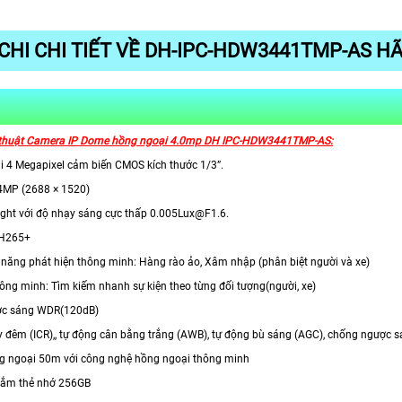
CHI CHI TIẾT VỀ DH-IPC-HDW3441TMP-AS 
 thuật Camera IP Dome hồng ngoại 4.0mp DH IPC-HDW3441TMP-AS:
ải 4 Megapixel cảm biến CMOS kích thước 1/3”.
4MP (2688 × 1520)
rlight với độ nhạy sáng cực thấp 0.005Lux@F1.6.
 H265+
c năng phát hiện thông minh: Hàng rào ảo, Xâm nhập (phân biệt người và xe)
hông minh: Tìm kiếm nhanh sự kiện theo từng đối tượng(người, xe)
ợc sáng WDR(120dB)
y đêm (ICR),, tự động cân bằng trắng (AWB), tự động bù sáng (AGC), chống ngược s
g ngoại 50m với công nghệ hồng ngoại thông minh
 cắm thẻ nhớ 256GB