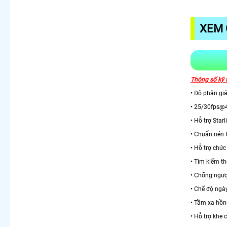
XEM 
Thông số kỹ
• Độ phân gi
• 25/30fps@
• Hỗ trợ Sta
• Chuẩn nén
• Hỗ trợ chứ
• Tìm kiếm t
• Chống ngư
• Chế độ ngà
• Tầm xa hồn
• Hỗ trợ khe