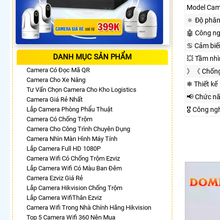
Model Cam
🔅 Độ phân
🤖️ Công n
♋ Cảm biế
DANH MỤC SẢN PHẨM
💥 Tầm nh
Camera Có Đọc Mã QR
》《 Chống
Camera Cho Xe Nâng
❄ Thiết kế
Tư Vấn Chọn Camera Cho Kho Logistics
📢 Chức n
Camera Giá Rẻ Nhất
Lắp Camera Phòng Phẩu Thuật
🎖️ Công n
Camera Có Chống Trộm
Camera Cho Công Trình Chuyên Dụng
Camera Nhìn Màn Hình Máy Tính
Lắp Camera Full HD 1080P
Camera Wifi Có Chống Trộm Ezviz
Lắp Camera Wifi Có Màu Ban Đêm
Camera Ezviz Giá Rẻ
Lắp Camera Hikvision Chống Trộm
Lắp Camera WifiThân Ezviz
Camera Wifi Trong Nhà Chính Hãng Hikvision
Top 5 Camera Wifi 360 Nên Mua