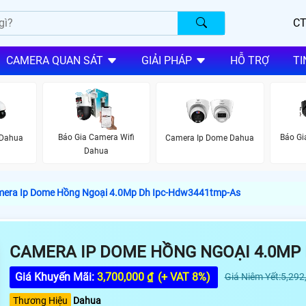
CT
CAMERA QUAN SÁT
GIẢI PHÁP
HỖ TRỢ
TI
Báo Gia Camera Wifi
Báo G
 Dahua
Camera Ip Dome Dahua
Dahua
era Ip Dome Hồng Ngoại 4.0Mp Dh Ipc-Hdw3441tmp-As
CAMERA IP DOME HỒNG NGOẠI 4.0MP
Giá Khuyến Mãi:
3,700,000 ₫
(+ VAT 8%)
Giá Niêm Yết:5,292
Thương Hiệu
Dahua