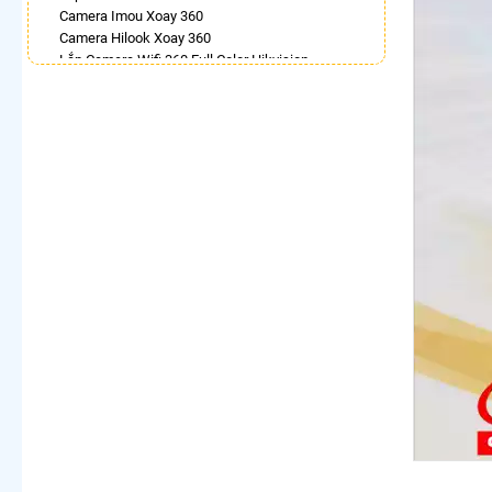
Camera Imou Xoay 360
Camera Hilook Xoay 360
Lắp Camera Wifi 360 Full Color Hikvision
Camera 360 Báo Động Ezviz
Lắp Camera Samsung Xoay 360 Toàn Cảnh
Lắp Camera Wifi Dahua Xoay 360
Lắp Camera 360Có Báo Động
Camera Visioncop 360
LẮP CAMERA THEO NHU CẦU
Lắp Camera Văn Phòng Giá Rẻ
Lắp Camera Nhà Xưởng Giá Rẻ
Lắp Camera Gia Đình Giá Rẻ
Lắp Camera Kho Hàng Giá Rẻ
Lắp Camera Cửa Hàng Giá Rẻ
Lắp Camera Wifi Giá Rẻ Chính Hãng
Lắp Camera Công Trình Giá Rẻ
Camera 360 Giá Rẻ