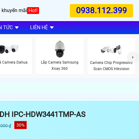
0938.112.399
 khuyến mãi
Hot!
N TỨC
LIÊN HỆ
iá Camera Dahua
Lắp Camera Samsung
Camera Chip Progressive
Xoay 360
Scan CMOS Hikvision
 DH IPC-HDW3441TMP-AS
30%
,000 ₫