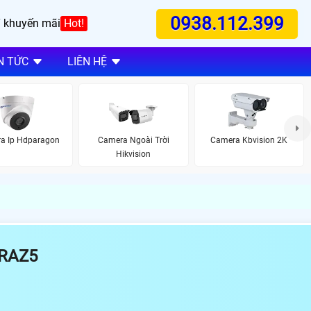
0938.112.399
 khuyến mãi
Hot!
N TỨC
LIÊN HỆ
a Ip Hdparagon
Camera Ngoài Trời
Camera Kbvision 2K
Hikvision
RAZ5