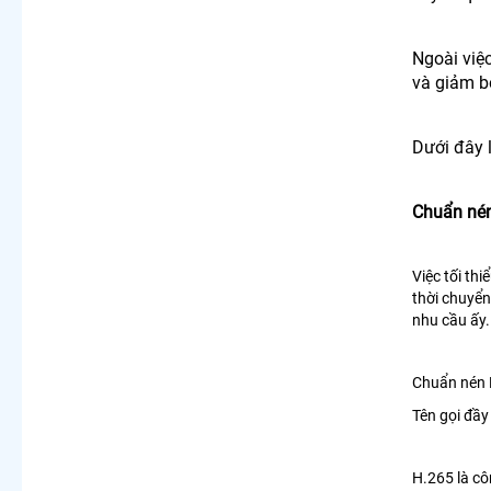
Ngoài việ
và giảm b
Dưới đây 
Chuẩn nén
Việc tối th
thời chuyển
nhu cầu ấy.
Chuẩn nén
Tên gọi đầy
H.265 là cô