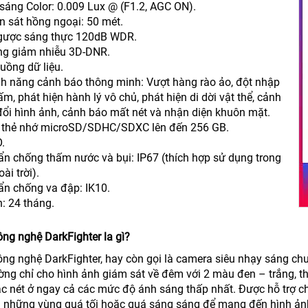
 sáng Color: 0.009 Lux @ (F1.2, AGC ON).
n sát hồng ngoại: 50 mét.
gược sáng thực 120dB WDR.
ng giảm nhiễu 3D-DNR.
 luồng dữ liệu.
tính năng cảnh báo thông minh: Vượt hàng rào ảo, đột nhập
m, phát hiện hành lý vô chủ, phát hiện di dời vật thể, cảnh
đổi hình ảnh, cảnh báo mất nét và nhận diện khuôn mặt.
 thẻ nhớ microSD/SDHC/SDXC lên đến 256 GB.
O.
uẩn chống thấm nước và bụi: IP67 (thích hợp sử dụng trong
ài trời).
uẩn chống va đập: IK10.
: 24 tháng.
ng nghệ DarkFighter la gì?
ng nghệ DarkFighter, hay còn gọi là camera siêu nhạy sáng ch
ờng chỉ cho hình ảnh giám sát về đêm với 2 màu đen – trắng, t
sắc nét ở ngay cả các mức độ ánh sáng thấp nhất. Được hỗ trợ 
 những vùng quá tối hoặc quá sáng sáng để mang đến hình ản