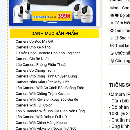
Model Cam
👁️‍🗨 Độ p
✳️ Cảm biế
✪ Tầm nhì
DANH MỤC SẢN PHẨM
☄️ Chống 
Camera Có Đọc Mã QR
🎲 Thiết kế
Camera Cho Xe Nâng
Tư Vấn Chọn Camera Cho Kho Logistics
📡 Chức n
Camera Giá Rẻ Nhất
🥈️ Công n
Lắp Camera Phòng Phẩu Thuật
Camera Có Chống Trộm
Camera Cho Công Trình Chuyên Dụng
Camera Nhìn Màn Hình Máy Tính
THÔNG S
Lắp Camera Wifi Có Cảnh Báo Chống Trộm
Camera Wifi Chống Trộm Kbvision
Camera I
Camera Wifi Kbvision Xoay 360 Giá Rẻ
- Cảm biế
Camera Wifi Full Color
- Độ phân
Top 5 Camera Wifi Cho Gia Đình Nên Dùng
1080 @ 30
Lắp Camera Wifi Dahua Full HD
- Chuẩn n
Camera Wifi Chính Hãng Kbone
- Ống kính
Camera Wifi Hikvision Ngoài Trời 360