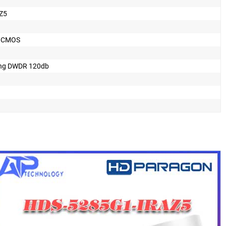
Z5
n CMOS
ng DWDR 120db