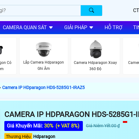
CT
CAMERA QUAN SÁT
GIẢI PHÁP
HỖ TRỢ
TI
Lắp Camera Hdparagon
gon Có
Camera Hdparagon Xoay
Camer
Ghi Âm
êm
360 Độ
›
Camera IP HDparagon HDS-5285G1-IRAZ5
CAMERA IP HDPARAGON HDS-5285G1-I
Giá Khuyến Mãi:
30%
(+ VAT 8%)
Giá Niêm Yết:00 ₫
Thương Hiệu
Hdparagon