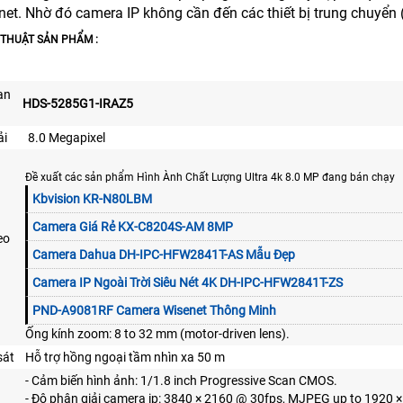
rnet. Nhờ đó camera IP không cần đến các thiết bị trung chuyển
Ĩ THUẬT SẢN PHẨM :
an
HDS-5285G1-IRAZ5
ải
8.0 Megapixel
Đề xuất các sản phẩm Hình Ành Chất Lượng Ultra 4k 8.0 MP đang bán chạy
Kbvision KR-N80LBM
Camera Giá Rẻ KX-C8204S-AM 8MP
eo
Camera Dahua DH-IPC-HFW2841T-AS Mẫu Đẹp
Camera IP Ngoài Trời Siêu Nét 4K DH-IPC-HFW2841T-ZS
PND-A9081RF Camera Wisenet Thông Minh
Ống kính zoom: 8 to 32 mm (motor-driven lens).
sát
Hỗ trợ hồng ngoại tầm nhìn xa 50 m
- Cảm biến hình ảnh: 1/1.8 inch Progressive Scan CMOS.
- Độ phân giải camera ip: 3840 × 2160 @ 30fps, MJPEG up to 1920 