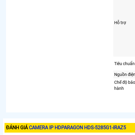
Hỗ trợ
Tiêu chuẩn
Nguồn điệ
Chế độ bả
hành
ĐÁNH GIÁ
CAMERA IP HDPARAGON HDS-5285G1-IRAZ5