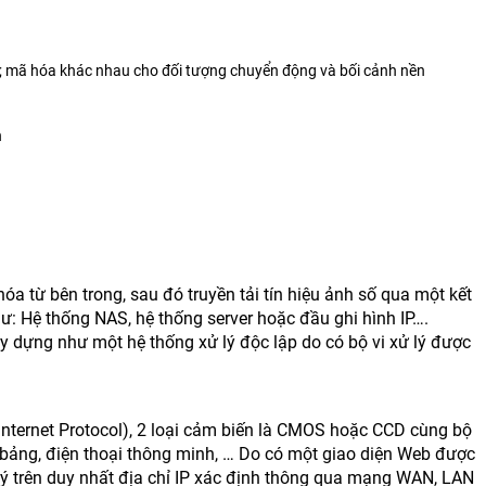
h; mã hóa khác nhau cho đối tượng chuyển động và bối cảnh nền
n
óa từ bên trong, sau đó truyền tải tín hiệu ảnh số qua một kết
 như: Hệ thống NAS, hệ thống server hoặc đầu ghi hình IP….
 dựng như một hệ thống xử lý độc lập do có bộ vi xử lý được
(Internet Protocol), 2 loại cảm biến là CMOS hoặc CCD cùng bộ
h bảng, điện thoại thông minh, … Do có một giao diện Web được
lý trên duy nhất địa chỉ IP xác định thông qua mạng WAN, LAN