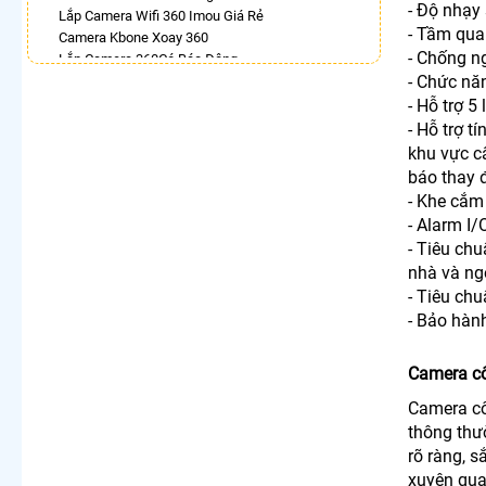
- Độ nhạy
Lắp Camera Wifi 360 Imou Giá Rẻ
- Tầm qua
Camera Kbone Xoay 360
- Chống n
Lắp Camera 360Có Báo Động
- Chức nă
Camera Wifi Ezviz Xoay 360 Độ
Lắp Camera 360 Trong Nhà Hikvision
- Hỗ trợ 5
Camera 360 Imou Full Color
- Hỗ trợ 
Lắp Camera Wifi Ngoài Trời Xoay 360
khu vực cấ
Camera Wifi Kbvision Ngoài Trời 360
báo thay 
- Khe cắm
LẮP CAMERA THEO NHU CẦU
- Alarm I/
Lắp Camera Văn Phòng Giá Rẻ
- Tiêu ch
Lắp Camera Nhà Xưởng Giá Rẻ
nhà và ngo
Lắp Camera Gia Đình Giá Rẻ
- Tiêu ch
Lắp Camera Kho Hàng Giá Rẻ
- Bảo hành
Lắp Camera Cửa Hàng Giá Rẻ
Lắp Camera Wifi Giá Rẻ Chính Hãng
Lắp Camera Công Trình Giá Rẻ
Camera cô
Camera 360 Giá Rẻ
Camera cô
thông thư
rõ ràng, 
xuyên qua