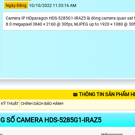
Ngày Đăng
10/10/2022 11:33:16 AM
Camera IP HDparagon HDS-5285G1-IRAZ5 là dòng camera quan sat th
8.0 megapixel 3840 × 2160 @ 30fps, MJPEG up to 1920 × 1080 @ 30fp
📖 THÔNG TIN SẢN PHẨM H
 KỸ THUẬT
CHÍNH SÁCH BẢO HÀNH
G SỐ CAMERA HDS-5285G1-IRAZ5
ệu
Hdparagon