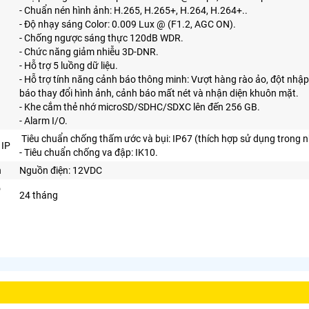
- Chuẩn nén hình ảnh: H.265, H.265+, H.264, H.264+..
- Độ nhạy sáng Color: 0.009 Lux @ (F1.2, AGC ON).
- Chống ngược sáng thực 120dB WDR.
- Chức năng giảm nhiễu 3D-DNR.
- Hỗ trợ 5 luồng dữ liệu.
- Hỗ trợ tính năng cảnh báo thông minh: Vượt hàng rào ảo, đột nhập 
báo thay đổi hình ảnh, cảnh báo mất nét và nhận diện khuôn mặt.
- Khe cắm thẻ nhớ microSD/SDHC/SDXC lên đến 256 GB.
- Alarm I/O.
Tiêu chuẩn chống thấm ước và bụi: IP67 (thích hợp sử dụng trong nh
 IP
- Tiêu chuẩn chống va đập: IK10.
n
Nguồn điện: 12VDC
o
24 tháng