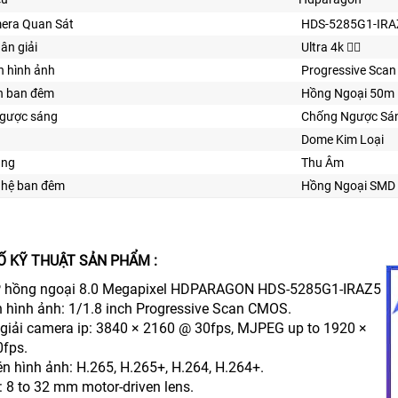
era Quan Sát
HDS-5285G1-IRA
hân giải
Ultra 4k 👍🏾
n hình ảnh
Progressive Sca
n ban đêm
Hồng Ngoại 50m
ngược sáng
Chống Ngược Sá
Dome Kim Loại
ăng
Thu Âm
ghệ ban đêm
Hồng Ngoại SMD
Ố KỸ THUẬT SẢN PHẨM :
P hồng ngoại 8.0 Megapixel HDPARAGON HDS-5285G1-IRAZ5
n hình ảnh: 1/1.8 inch Progressive Scan CMOS.
 giải camera ip: 3840 × 2160 @ 30fps, MJPEG up to 1920 ×
fps.
én hình ảnh: H.265, H.265+, H.264, H.264+.
: 8 to 32 mm motor-driven lens.