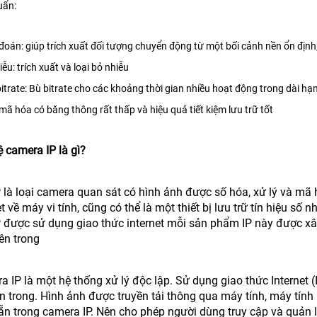
uẩn:
oán: giúp trích xuất đối tượng chuyển động từ một bối cảnh nền ổn địn
hiễu: trích xuất và loại bỏ nhiễu
bitrate: Bù bitrate cho các khoảng thời gian nhiều hoạt động trong dài hạ
ã hóa có băng thông rất thấp và hiệu quả tiết kiệm lưu trữ tốt
 camera IP là gì?
là loại camera quan sát có hình ảnh được số hóa, xử lý và mã h
et về máy vi tính, cũng có thể là một thiết bị lưu trữ tín hiệu số
 được sử dụng giao thức internet mỗi sản phẩm IP này được xây
ên trong
 IP là một hệ thống xử lý độc lập. Sử dụng giao thức Internet 
bên trong. Hình ảnh được truyền tải thông qua máy tính, máy tín
sẵn trong camera IP. Nên cho phép người dùng truy cập và quản 