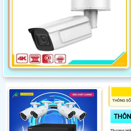
THÔNG SỐ
THÔN
Thương Hi