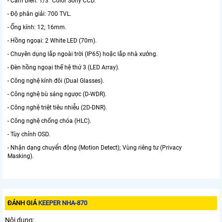
- Cảm biến: 1/3" Color Sony CCD.
- Độ phân giải: 700 TVL.
- Ống kính: 12; 16mm.
- Hồng ngoại: 2 White LED (70m).
- Chuyên dụng lắp ngoài trời (IP65) hoặc lắp nhà xưởng.
- Đèn hồng ngoại thế hệ thứ 3 (LED Array).
- Công nghệ kính đôi (Dual Glasses).
- Công nghệ bù sáng ngược (D-WDR).
- Công nghệ triệt tiêu nhiễu (2D-DNR).
- Công nghệ chống chóa (HLC).
- Tùy chỉnh OSD.
- Nhận dạng chuyển động (Motion Detect); Vùng riêng tư (Privacy
Masking).
ĐÁNH GIÁ
KEEPER NHA-870
Nội dung: