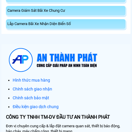
Camera Giám Sát Bãi Xe Chung Cư
Lắp Camera Bãi Xe Nhận Diện Biển Số
Hình thức mua hàng
Chính sách giao nhận
Chính sách bảo mật
Điều kiện giao dịch chung
CÔNG TY TNHH TM-DV ĐẦU TƯ AN THÀNH PHÁT
Đơn vị chuyên cung cấp & lắp đặt camera quan sát, thiết bị báo động,
báo cháy, máy chấm công, thiết bị mạng, ...