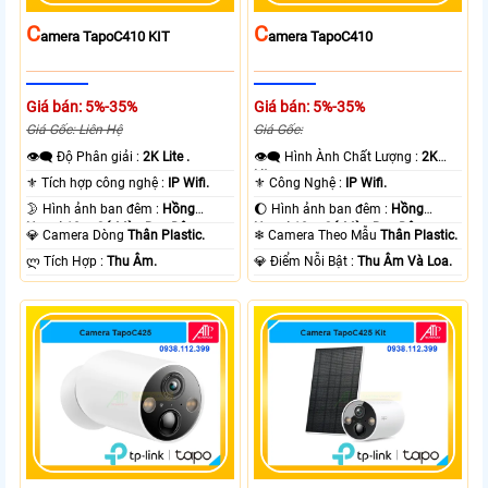
C
C
Amera TapoC410 KIT
Amera TapoC410
Giá bán: 5%-35%
Giá bán: 5%-35%
Giá Gốc: Liên Hệ
Giá Gốc:
👁️‍🗨 Độ Phân giải :
2K Lite .
👁️‍🗨 Hình Ành Chất Lượng :
2K
Lite .
⚜️ Tích hợp công nghệ :
IP Wifi.
⚜️ Công Nghệ :
IP Wifi.
🌛 Hình ảnh ban đêm :
Hồng
🌔 Hình ảnh ban đêm :
Hồng
Ngoại 10m Có Màu Ban Ðêm.
Ngoại 10m Có Màu Ban Ðêm.
💎 Camera Dòng
Thân Plastic.
❄ Camera Theo Mẫu
Thân Plastic.
️ლ Tích Hợp :
Thu Âm.
️💎 Điểm Nỗi Bật :
Thu Âm Và Loa.