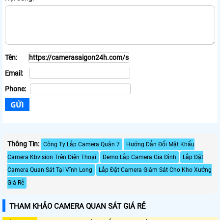
Tên:
Email:
Phone:
Thông Tin:
Công Ty Lắp Camera Quận 7
Hướng Dẫn Đổi Mật Khẩu
Camera Kbvision Trên Điện Thoại
Demo Lắp Camera Gia Đình
Lắp Đặt
Camera Quan Sát Tại Vĩnh Long
Lắp Đặt Camera Giám Sát Cho Kho Xưởng
Giá Rẻ
THAM KHẢO CAMERA QUAN SÁT GIÁ RẺ