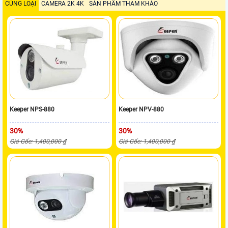
CÙNG LOẠI
CAMERA 2K 4K
SẢN PHẨM THAM KHẢO
Keeper NPS-880
Keeper NPV-880
30%
30%
Giá Gốc: 1,400,000 ₫
Giá Gốc: 1,400,000 ₫