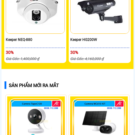
Keeper NEQ-880
Keeper HG200W
30%
30%
Giá Gốc: 1,400,000 ₫
Giá Gốc: 4,160,000 ₫
SẢN PHẨM MỚI RA MẮT