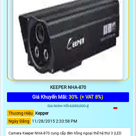
KEEPER NHA-870
Giá Khuyến Mãi:
30%
(+ VAT 8%)
Giá Niêm Yết:4,880,000 ₫
Thương Hiệu
Kepper
Ngày Đăng
11/28/2015 2:33:58 PM
Camera Keeper NHA-870 cung cấp đèn hồng ngoại thế hệ thứ 3 (LED