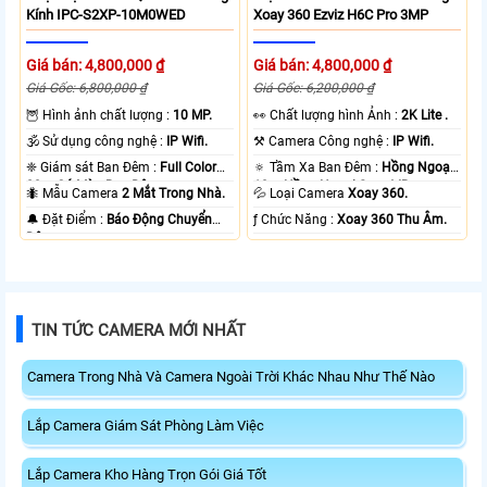
Kính IPC-S2XP-10M0WED
Xoay 360 Ezviz H6C Pro 3MP
Giá bán: 4,800,000 ₫
Giá bán: 4,800,000 ₫
Giá Gốc: 6,800,000 ₫
Giá Gốc: 6,200,000 ₫
🦉 Hình ảnh chất lượng :
10 MP.
️👀 Chất lượng hình Ảnh :
2K Lite .
🕉️ Sử dụng công nghệ :
IP Wifi.
⚒ Camera Công nghệ :
IP Wifi.
❈ Giám sát Ban Đêm :
Full Color
🔅 Tầm Xa Ban Đêm :
Hồng Ngoại
20m Có Màu Ban Ðêm.
10m Hồng Ngoại Smart IR.
🐜 Mẫu Camera
2 Mắt Trong Nhà.
💦 Loại Camera
Xoay 360.
️🔔 Đặt Điểm :
Báo Động Chuyển
️ƒ Chức Năng :
Xoay 360 Thu Âm.
Động.
TIN TỨC CAMERA MỚI NHẤT
Camera Trong Nhà Và Camera Ngoài Trời Khác Nhau Như Thế Nào
Lắp Camera Giám Sát Phòng Làm Việc
Lắp Camera Kho Hàng Trọn Gói Giá Tốt