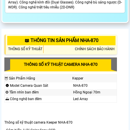
Array). Công nghệ kính đôi (Dual Glasses). Công nghệ bù sáng ngược (D-
WDR). Công nghệ triệt tiêu nhiễu (2D-DNR)
📖 THÔNG TIN SẢN PHẨM NHA-870
THÔNG SỐ KỸ THUẬT
CHÍNH SÁCH BẢO HÀNH
THÔNG SỐ KỸ THUẬT CAMERA NHA-870
🦉 Sản Phẩm Hãng
Kepper
🌚 Model Camera Quan Sát
NHA-870
✪ Tầm nhìn ban đêm
Hồng Ngoại 70m
🌅 Công nghệ ban đêm
Led Array
Thông số kỹ thuật camera Keeper NHA-870