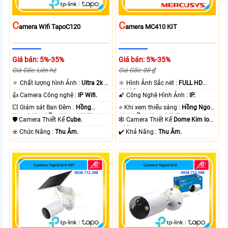
C
C
Amera Wifi TapoC120
Amera MC410 KIT
Giá bán: 5%-35%
Giá bán: 5%-35%
Giá Gốc: Liên hệ
Giá Gốc: 00 ₫
🔅 Chất lượng hình Ảnh :
Ultra 2k +
🔆 Hình Ảnh Sắc nét :
FULL HD
.
1080P .
👍 Camera Công nghệ :
IP Wifi.
🌠 Công Nghệ Hình Ảnh :
IP.
💥 Giám sát Ban Đêm :
Hồng
⭐ Khi xem thiếu sáng :
Hồng Ngoại
Ngoại 10m Hồng Ngoại SMD.
10m Hồng Ngoại SMD.
🛡 Camera Thiết Kế
Cube.
🕸️ Camera Thiết Kế
Dome Kim loại
+ Nhựa.
️☣️ Chức Năng :
Thu Âm.
️✔️ Khả Năng :
Thu Âm.