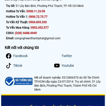
Trụ Sở:
51 Lũy Bán Bích, Phường Phú Thạnh, TP. Hồ Chí Minh
0938.11.23.99
Hotline Tư Vấn:
0906.72.73.77
Hotline Tư Vấn 1:
0906.855.330
Tư Vấn Kỹ Thuật:
0902.452.577
Tư Vấn Mua Hàng:
(028) 6688.4949
CSKH:
Email:
congngheanthanhphat@gmail.com
Kết nối với chúng tôi
Facebook
Twitter
Tiktok
Youtube
Mã số doanh nghiệp: 0312866570 do Sở Tài Chính
TP.HCM cấp ngày 23/07/2014. Trụ sở chính: 51 Lũy
Bán Bích, Phường Phú Thạnh, Thành Phố Hồ Chí
Minh