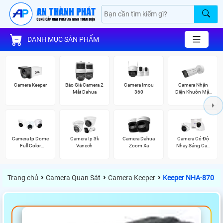
DANH MỤC SẢN PHẨM
Camera Keeper
Báo Giá Camera 2
Camera Imou
Camera Nhận
Mắt Dahua
360
Diện Khuôn Mặt
Hikvision
Camera Ip Dome
Camera Ip 3k
Camera Dahua
Camera Có Độ
Full Color
Vanech
Zoom Xa
Nhạy Sáng Cao
Kbvision
Kbvision
›
›
›
Trang chủ
Camera Quan Sát
Camera Keeper
Keeper NHA-870