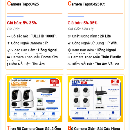
C
C
Amera TapoC425
Amera TapoC425 Kit
Giá bán: 5%-35%
Giá bán: 5%-35%
Giá Gốc:
Giá Gốc: Liên Hệ
️👀 Độ sắc nét :
FULL HD 1080P .
💯 Chất lượng hình :
2K Lite .
⚜️ Công Nghệ Camera :
IP.
🌠 Công Nghệ Sử Dụng :
IP Wifi.
🌙 Video Ban Đêm :
Hồng Ngoại
🔴 Xem ban đêm :
Hồng Ngoại
10m Hồng Ngoại SMD.
15m Có Màu Ban Ðêm.
👑 Camera Theo Mẫu
Dome Kim
⛓ Camera Theo Mẫu
Thân Plastic.
loại + Nhựa.
️ƒ Điểm Nỗi Bật :
Thu Âm.
️☣️ Điểm Nỗi Bật :
Thu Âm Và Loa.
T
B
Rọn Bộ Camera Quan Sát 2 Ống
Ộ Camera Giám Sát Cửa Hàng