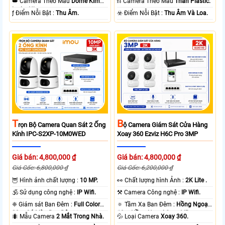
👑 Camera Theo Mẫu
Dome Kim
⛓ Camera Theo Mẫu
Thân Plastic.
loại + Nhựa.
️ƒ Điểm Nỗi Bật :
Thu Âm.
️☣️ Điểm Nỗi Bật :
Thu Âm Và Loa.
T
B
Rọn Bộ Camera Quan Sát 2 Ống
Ộ Camera Giám Sát Cửa Hàng
Kính IPC-S2XP-10M0WED
Xoay 360 Ezviz H6C Pro 3MP
Giá bán: 4,800,000 ₫
Giá bán: 4,800,000 ₫
Giá Gốc: 6,800,000 ₫
Giá Gốc: 6,200,000 ₫
🦉 Hình ảnh chất lượng :
10 MP.
️👀 Chất lượng hình Ảnh :
2K Lite .
🕉️ Sử dụng công nghệ :
IP Wifi.
⚒ Camera Công nghệ :
IP Wifi.
❈ Giám sát Ban Đêm :
Full Color
🔅 Tầm Xa Ban Đêm :
Hồng Ngoại
20m Có Màu Ban Ðêm.
10m Hồng Ngoại Smart IR.
🐜 Mẫu Camera
2 Mắt Trong Nhà.
💦 Loại Camera
Xoay 360.