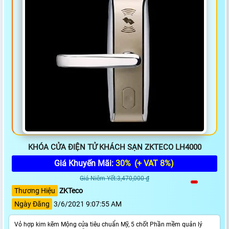
KHÓA CỬA ĐIỆN TỬ KHÁCH SẠN ZKTECO LH4000
Giá Khuyến Mãi:
30%
(+ VAT 8%)
Giá Niêm Yết:3,470,000 ₫
Thương Hiệu
ZKTeco
Ngày Đăng
3/6/2021 9:07:55 AM
Vỏ hợp kim kẽm Mộng cửa tiêu chuẩn Mỹ, 5 chốt Phần mềm quản lý