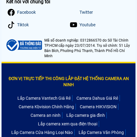
Kết nối với chúng tôi
Facebook
Twitter
Tiktok
Youtube
Mã số doanh nghiệp: 0312866570 do Sở Tài Chính
TP.HCM cấp ngày 23/07/2014. Trụ sở chính: 51 Lũy
Bán Bích, Phường Phú Thạnh, Thành Phố Hồ Chí
Minh
ĐƠN VỊ TRỰC TIẾP THI CÔNG LẮP ĐẶT HỆ THỐNG CAMERA AN
NINH
Lắp Camera Vantech Giá Rẻ
Camera Dahua Giá Rẻ
Camera Kbvision Chính Hãng
Camera HIKVISION
Camera an ninh
Lắp camera gia đình
Lắp camera xem qua điện thoại
Lắp Camera Cửa Hàng Loại Nào
Lắp Camera Văn Phòng