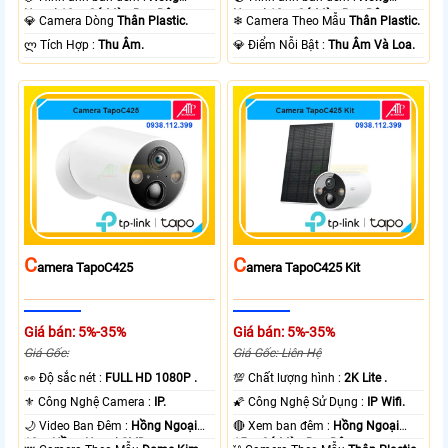
Ngoại 10m Có Màu Ban Ðêm.
Ngoại 10m Có Màu Ban Ðêm.
💎 Camera Dòng
Thân Plastic.
❄ Camera Theo Mẫu
Thân Plastic.
️ლ Tích Hợp :
Thu Âm.
️💎 Điểm Nỗi Bật :
Thu Âm Và Loa.
C
C
Amera TapoC425
Amera TapoC425 Kit
Giá bán: 5%-35%
Giá bán: 5%-35%
Giá Gốc:
Giá Gốc: Liên Hệ
️👀 Độ sắc nét :
FULL HD 1080P .
💯 Chất lượng hình :
2K Lite .
⚜️ Công Nghệ Camera :
IP.
🌠 Công Nghệ Sử Dụng :
IP Wifi.
🌙 Video Ban Đêm :
Hồng Ngoại
🔴 Xem ban đêm :
Hồng Ngoại
10m Hồng Ngoại SMD.
15m Có Màu Ban Ðêm.