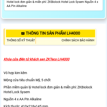
Hotel lock đơn giản & miễn phí: ZKBiolock Hotel Lock Sysem Nguồn 4 x
AA Pin Alkaline
📖 THÔNG TIN SẢN PHẨM LH4000
THÔNG SỐ KỸ THUẬT
CHÍNH SÁCH BẢO HÀNH
Khóa cửa điện tử khách sạn ZKTeco LH4000
Vỏ hợp kim kẽm
Mộng cửa tiêu chuẩn Mỹ, 5 chốt
Phần mềm quản lý Hotel lock đơn giản & miễn phí: ZKBiolock
Hotel Lock Sysem
Nguồn 4 x AA Pin Alkaline
Kích thước: 410×218×145 mm