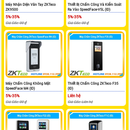
Máy Nhận Diện Vân Tay ZKTeco
Thiết Bị Chấm Công Và Kiểm Soát
ZK9500
Ra Vào SpeedFace-V5L (ID)
5%-35%
5%-35%
Giá Gốc: 00 ₫
Giá Gốc: 00 ₫
Máy Chấm Công Không Mặt
Thiết Bị Chấm Công ZKTeco F35
SpeedFace M4 (ID)
(ID)
5%-35%
Liên hệ
Giá Gốc: 00 ₫
Giá Gốc: Liên hệ