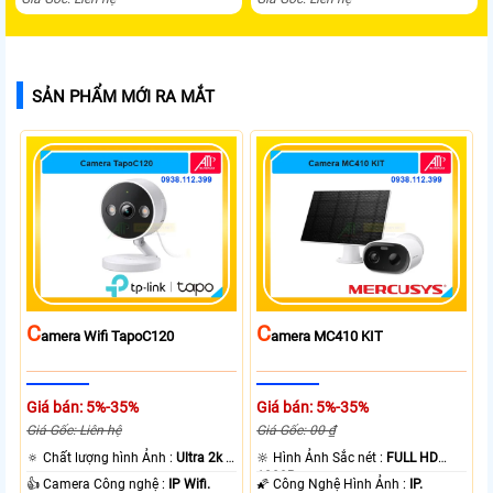
SẢN PHẨM MỚI RA MẮT
C
C
Amera Wifi TapoC120
Amera MC410 KIT
Giá bán: 5%-35%
Giá bán: 5%-35%
Giá Gốc: Liên hệ
Giá Gốc: 00 ₫
🔅 Chất lượng hình Ảnh :
Ultra 2k +
🔆 Hình Ảnh Sắc nét :
FULL HD
.
1080P .
👍 Camera Công nghệ :
IP Wifi.
🌠 Công Nghệ Hình Ảnh :
IP.