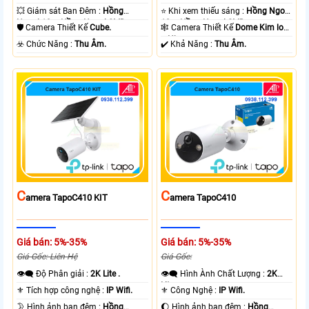
💥 Giám sát Ban Đêm :
Hồng
⭐ Khi xem thiếu sáng :
Hồng Ngoại
Ngoại 10m Hồng Ngoại SMD.
10m Hồng Ngoại SMD.
🛡 Camera Thiết Kế
Cube.
🕸️ Camera Thiết Kế
Dome Kim loại
+ Nhựa.
️☣️ Chức Năng :
Thu Âm.
️✔️ Khả Năng :
Thu Âm.
C
C
Amera TapoC410 KIT
Amera TapoC410
Giá bán: 5%-35%
Giá bán: 5%-35%
Giá Gốc: Liên Hệ
Giá Gốc:
👁️‍🗨 Độ Phân giải :
2K Lite .
👁️‍🗨 Hình Ành Chất Lượng :
2K
Lite .
⚜️ Tích hợp công nghệ :
IP Wifi.
⚜️ Công Nghệ :
IP Wifi.
🌛 Hình ảnh ban đêm :
Hồng
🌔 Hình ảnh ban đêm :
Hồng